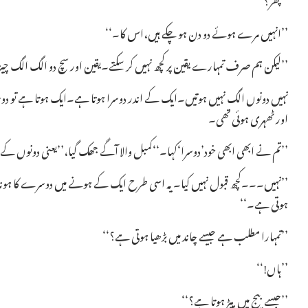
’’انہیں مرے ہوئے دو دن ہو چکے ہیں،اس کا۔‘‘
’’لیکن ہم صرف تمہارے یقین پر کچھ نہیں کر سکتے۔یقین اور سچ دو الگ الگ چی
نہیں دونوں الگ نہیں ہوتیں۔ایک کے اندر دوسرا ہوتا ہے۔ایک ہوتا ہے تو دو
اور ٹھہری ہوئی تھی۔
’’تم نے ابھی ابھی خود’دوسرا‘کہا۔‘‘کمبل والا آگے جھک گیا،’’یعنی دونوں کے
’’نہیں۔۔۔کچھ قبول نہیں کیا۔یہ اسی طرح ایک کے ہونے میں دوسرے کا ہونا ہ
ہوتی ہے۔‘‘
’’تمہارا مطلب ہے جیسے چاند میں بڑھیا ہوتی ہے؟‘‘
’’ہاں!‘‘
’’جیسے بیج میں پیڑ ہوتا ہے؟‘‘