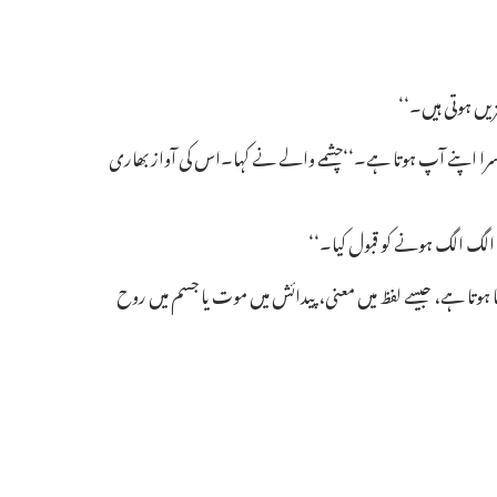
زیں ہوتی ہیں۔‘‘
سرا اپنے آپ ہوتا ہے۔‘‘چشمے والے نے کہا۔اس کی آواز بھاری
 الگ الگ ہونے کو قبول کیا۔‘‘
وتا ہے، جیسے لفظ میں معنی،پیدائش میں موت یا جسم میں روح