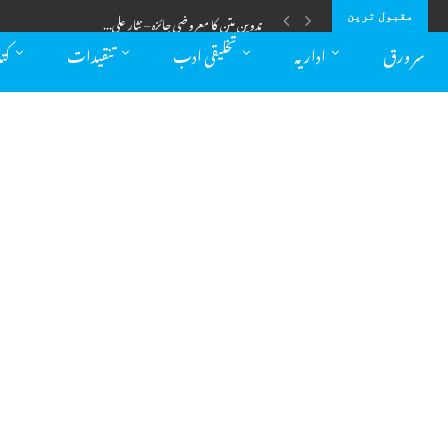
ترجمہ کا فن :اہمیت اور مسائل – سیدہ...
مقبول ترین
سر ورق
اداریہ
تخلیقی ادب
تنقیدات
کت