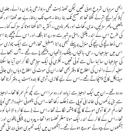
ابھی سردیاں شروع ہوئی تھیں لیکن ٹھنڈ بہت تھی۔بوڑھی ہڈیوں والے،جلد
گیلا کہرا نیچے اترنے لگتا تھا جو صبح تک بنا رہتا۔جب تک رہتا،بے حد ٹھنڈا اور 
چھتیں،پھر سڑکیں،ندی،گھاٹ اور پھر ناویں۔اکثر یہ اتنا گھنا ہوتا کہ سڑک 
کی طرح اس کے اندر پلٹتی رہتی۔شہر سے دور پرانا بنگلہ،اور اس کے پیچھے بنا اس
اس ڈھانچے کی نیچے کی منزل پر پہلے کبھی پرانا اصطبل تھا،جس سے ایک چوڑی س
اس میں سیڑھیاں،رسی،بالٹیاں،پلنگ،لاٹھیاں،پنکھے پڑے تھے ۔آگ بجھانے وال
کی سیڑھیاں سالہا سال سے ٹوٹی تھیں۔لکڑی کی ایک سیڑھی لگا کر اوپر آیا جا
عطیہ کرنے والوں کی اطلاع کا دفتر بھی تھا۔ان کی موت کی اطلاع وہاں دی جات
میڈیکل کالج پہنچاتے تھے۔اس کے لیے گاڑی،آدمی کا بندوبست یہ دفتر کرتا ت
وہ دو تھے۔ان میں ایک ادھیڑ سے زیادہ اور دوسرا اس سے کچھ کم عمر کا تھا۔ادھیڑ 
سے بنی پُرکھوں کی خاندانی ٹوپی سے ڈھک رکھا تھا۔اس کی چھوٹی سفیدداڑھی ٹوپی س
تھا۔کم عمر کا آدمی موٹے کانچ کا چشمہ لگائے تھا۔اس نے بڑے کالر والا لمبا کوٹ
تھا۔اس کے کالر کے اندر ایک موٹا مفلر ٹھنسا ہوا تھا۔پیروں پر چپکی پتلون اور
آنکھوں کے پپوٹے سوجے ہوئے تھے۔آنکھوں میں ایک ٹھہری ہوئی ویرانی تھ