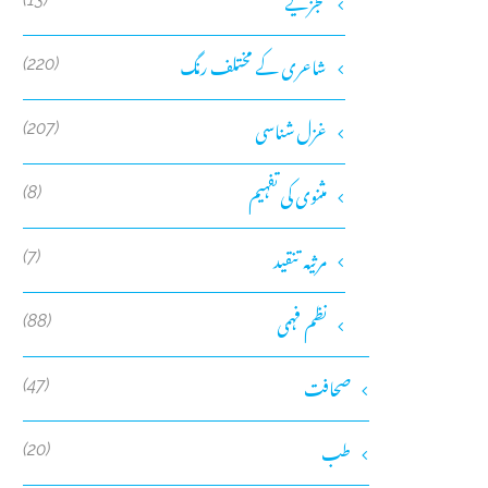
تجزیے
شاعری کے مختلف رنگ
(220)
غزل شناسی
(207)
مثنوی کی تفہیم
(8)
مرثیہ تنقید
(7)
نظم فہمی
(88)
صحافت
(47)
طب
(20)