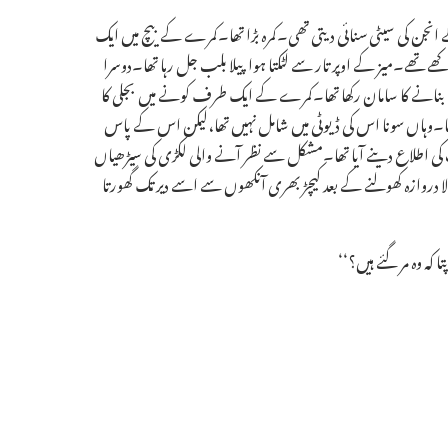
ے انجن کی سیٹی سنائی دیتی تھی۔کمرہ بڑا تھا۔کمرے کے بیچ میں ایک
ھے تھے۔میز کے اوپر تار سے لٹکتا ہوا پیلا بلب جل رہا تھا۔دوسرا
 بنانے کا سامان رکھا تھا۔کمرے کے ایک طرف کونے میں بجلی کا
تھا۔وہاں سونا اس کی ڈیوٹی میں شامل نہیں تھا،لیکن اس کے پاس
کی اطلاع دینے آیا تھا۔مشکل سے نظر آنے والی لکڑی کی سیڑھیاں
الا دروازہ کھولنے کے بعد کیچڑ بھری آنکھوں سے اسے دیر تک گھورتا
 کہ وہ مر گئے ہیں؟‘‘