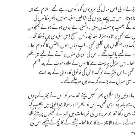
ی پڑنے والی اس سال کی سردیوں کو، کوس رہے تھے۔شام سے ہی
گھنا ہوتا۔اس میں پہلے پیڑوں کی شاخیں سفید ہوتیں،پھر مکانوں کی
کنارے لگے لیمپ پوسٹ کی پیلی روشنی،بے جان ہوتے ہوئے کینچووں
 سے بھی پرانا دو منزلہ ڈھانچہ،اُس صبح اِسی سفیدی میں ڈھکا تھا۔
رنگ دور جنگلوں میں نکلتی تھی۔اب وہاں سول ڈیفنس کا گودام تھا۔
ے لمبے پائپ تھے۔اس کی اوپر کی منزل پر آنے کے لیے بنی پتھر
 سکتا تھا۔اس منزل پر بہت سے کاموں کے علاوہ موت کے بعد جسم
ی تھی۔اس دفتر کے لوگ لاش کی قانونی کاروائی کے بعد اسے
ھا۔اسی منزل کے بڑے کمرے میں وہ بیٹھے تھے۔
بنا روئیں والا سکڑن بھرا کمبل لپیٹے تھا۔سر کو اس نے تیتر کے پروں
ے باہر دِکھ رہی تھی۔اس کا ابھر اا ور موٹا جبڑا ٹوپی میں چھپ گیا
 پہن رکھا تھا جو سردیوں کی شروعات میں شہر کے ٹھیلوں پر بکنے لگتا
 موٹے دانے والا چمڑے کا جوتا تھا۔چشمے کے کانچ کے پیچھے اس کی
ی۔