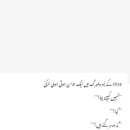
1934کے نیوریمبرگ میں ایک جوان ہوتی ہوئی لڑکی
ـ’’تمہیں کیسے پتا؟‘‘
’’کیا؟‘‘
’’کہ وہ مر گئے ہیں؟‘‘