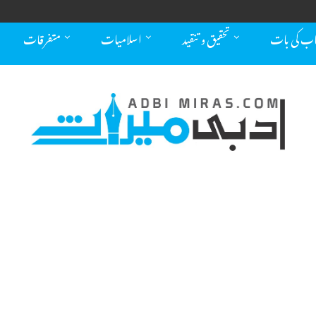
اب کی بات
تحقیق و تنقید
اسلامیات
متفرقات