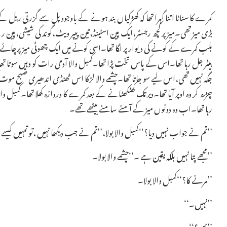
کمرے کا سناٹا اتنا گہرا تھا کہ کھڑکیاں بند ہونے کے باوجود پل سے گزرتی ریل ک
بڑی میز تھی۔میز پر کچھ رجسٹر،ایک پین اسٹینڈ،تین پیپر ویٹ،گوند کی شیشی،پین رک
بلب کمرے کے کونے کی دیوار پر لگا تھا۔اسی کونے میں ایک چھوٹی میز پرچائے
ہیٹر جل رہا تھا۔اس کے پاس تخت پڑا تھا۔کمبل والا آدمی رات کو وہیں سوتا 
جگہ نہیں تھی،اس لیے سو جاتا تھا۔چشمے والا لڑکا اس ٹھنڈی اندھیری صبح موت 
چڑھ کر وہ اوپر آیا تھا۔دیر تک کھٹکھٹانے کے بعد کمرے کا دروازہ کھلا تھا۔کمبل و
رہا تھا۔اب وہ دونوں میز کے آمنے سامنے بیٹھے تھے۔
’’تم نے جواب نہیں دیا؟‘‘کمبل والا بولا،’’تم نے جب دیکھا نہیں ،تو تمہیں کیسے پتا
’’مجھے پتا نہیں بلکہ یقین ہے ۔‘‘چشمے والا بولا۔
’’مرنے کا؟‘‘کمبل والا بولا۔
’’نہیں۔‘‘
’’پھر؟‘‘