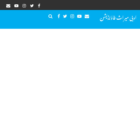
ادبی میراث فاؤنڈیشن