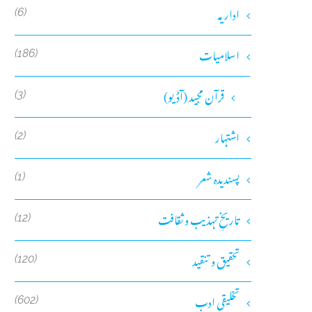
اداریہ
(6)
اسلامیات
(186)
قرآن مجید (آڈیو)
(3)
اشتہار
(2)
پسندیدہ شعر
(1)
تاریخِ تہذیب و ثقافت
(12)
تحقیق و تنقید
(120)
تخلیقی ادب
(602)