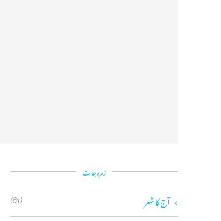
زمرہ جات
آج کا شعر
(61)