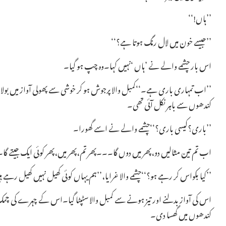
’’ہاں!‘‘
’’جیسے خون میں لال رنگ ہوتا ہے؟‘‘
اس بار چشمے والے نے ’ہاں ‘نہیں کہا۔وہ چپ ہو گیا۔
’’اب تمہاری باری ہے۔‘‘کمبل والا پرجوش ہو کر خوشی سے پھولی آواز میں بول
کندھوں سے باہر نکل آئی تھی۔
’’باری؟کیسی باری؟‘‘چشمے والے نے اسے گھورا۔
اب تم تین مثالیں دو،پھر میں دوں گا۔۔۔پھر تم،پھر میں،پھر کوئی ایک جیتے گا۔
’’کیا بکواس کر رہے ہو؟‘‘چشمے والا غرایا،’’ہم یہاں کوئی کھیل نہیں کھیل رہے 
اس کی آواز بدلنے اور تیز ہونے سے کمبل والا سٹپٹا گیا۔اس کے چہرے کی چمک
کندھوں میں گھسا دی۔