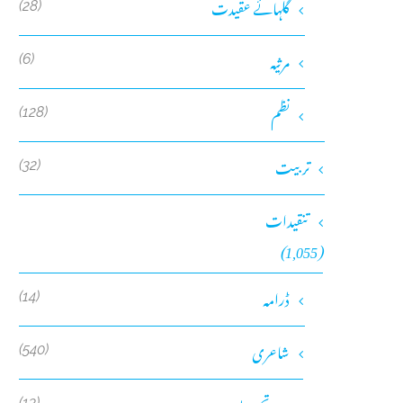
گلہائے عقیدت
(28)
مرثیہ
(6)
نظم
(128)
تربیت
(32)
تنقیدات
(1,055)
ڈرامہ
(14)
شاعری
(540)
(13)