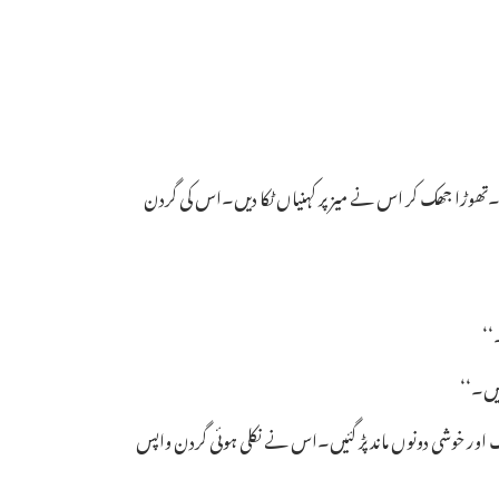
ا۔تھوڑا جھک کر اس نے میز پر کہنیاں ٹکا دیں۔اس کی گردن
‘‘
ہیں۔‘‘
 اور خوشی دونوں ماند پڑ گئیں۔اس نے نکلی ہوئی گردن واپس