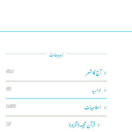
زمرہ جات
آج کا شعر
(61)
اداریہ
(6)
اسلامیات
(186)
قرآن مجید (آڈیو)
(3)