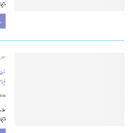
پہچا
م
متفر
خطۂ
فی
iras
علام
پہچا