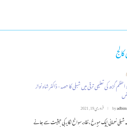
کالج
 اعظم گڑھ کی تعلیمی ترقی میں شبلی کا حصہ – ڈاکٹر شاہ نواز
اض
adbim
by
فروری 19, 2021
ہ شبلی نعمانی ایک مورخ ،نقاد،سوانح نگار کی حیثیت سے جانے