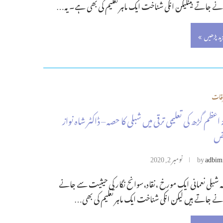
نے جاتے ہیںلیکن انکی شناخت ایک ماہر تعلیم کی بھی ہے۔یہ…
زید پڑھیں
قات
 اعظم گڑھ کی تعلیمی ترقی میں شبلی کا حصہ – ڈاکٹر شاہ نواز
اض
adbim
by
نومبر 2, 2020
ہ شبلی نعمانی ایک مورخ ،نقاد،سوانح نگار کی حیثیت سے جانے
نے جاتے ہیں لیکن انکی شناخت ایک ماہر تعلیم کی بھی…