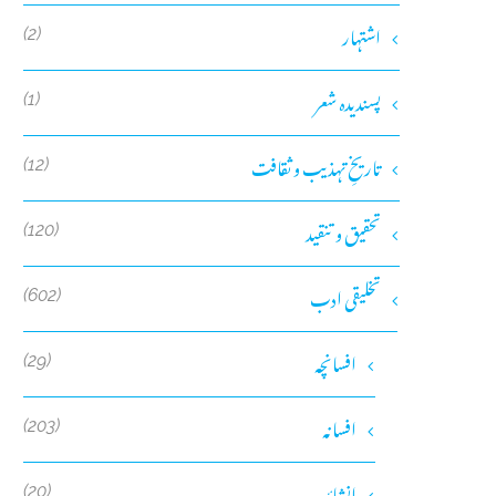
اشتہار
(2)
پسندیدہ شعر
(1)
تاریخِ تہذیب و ثقافت
(12)
تحقیق و تنقید
(120)
تخلیقی ادب
(602)
افسانچہ
(29)
افسانہ
(203)
انشائیہ
(20)