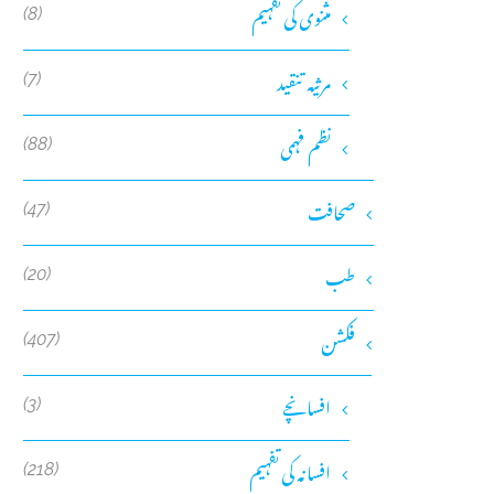
مثنوی کی تفہیم
(8)
مرثیہ تنقید
(7)
نظم فہمی
(88)
صحافت
(47)
طب
(20)
فکشن
(407)
افسانچے
(3)
افسانہ کی تفہیم
(218)