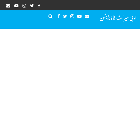
ادبی میراث فاؤنڈیشن