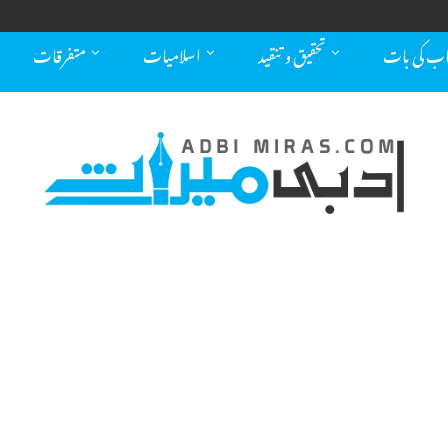
اب کی بات
تحقیق و تنقید
اسلامیات
متفرقات