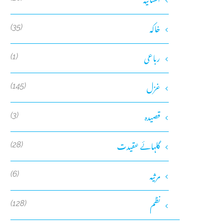
خاکہ
(35)
رباعی
(1)
غزل
(145)
قصیدہ
(3)
گلہائے عقیدت
(28)
مرثیہ
(6)
نظم
(128)