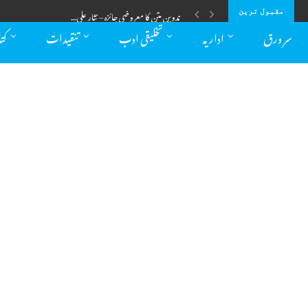
ترجمہ کا فن :اہمیت اور مسائل – سیدہ...
مقبول ترین
سر ورق
اداریہ
تخلیقی ادب
تنقیدات
کت