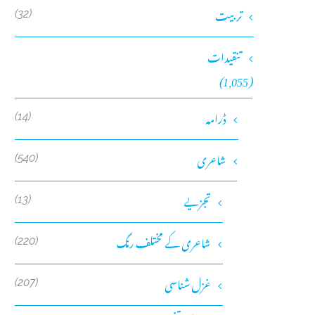
تربیت
(32)
تنقیدات
(1,055)
ڈرامہ
(14)
شاعری
(540)
تجزیے
(13)
شاعری کے مختلف رنگ
(220)
غزل شناسی
(207)