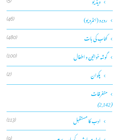
ویڈیو
(5)
روبرو (انٹرویو)
(46)
کتاب کی بات
(480)
گوشہ خواتین و اطفال
(100)
پکوان
(2)
متفرقات
(2,142)
ادب کا مستقبل
(113)
ادبی میراث کے بارے میں
(9)