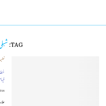
شبلی 
TAG:
تعلیم
خطۂ
فی
iras
علام