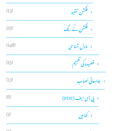
فکشن تنقید
(13)
فکشن کے رنگ
(25)
ناول شناسی
(148)
قصیدہ کی تفہیم
(15)
جامعاتی نصاب
(13)
پی ڈی ایف (PDF)
(6)
کتابیں
(3)