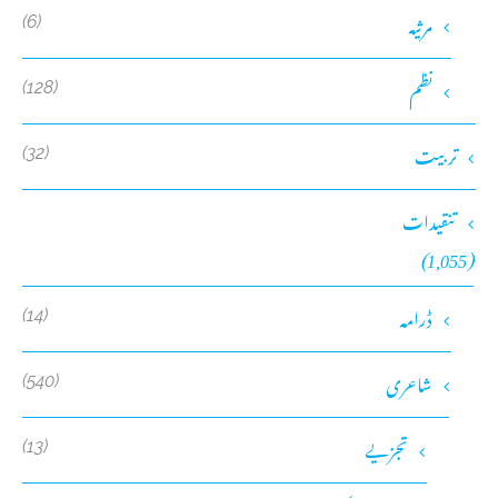
مرثیہ
(6)
نظم
(128)
تربیت
(32)
تنقیدات
(1,055)
ڈرامہ
(14)
شاعری
(540)
تجزیے
(13)