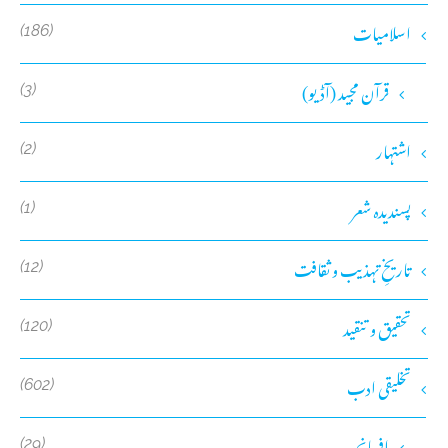
اسلامیات
(186)
قرآن مجید (آڈیو)
(3)
اشتہار
(2)
پسندیدہ شعر
(1)
تاریخِ تہذیب و ثقافت
(12)
تحقیق و تنقید
(120)
تخلیقی ادب
(602)
افسانچہ
(29)