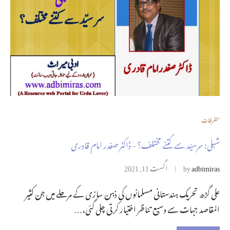
متفرقات
شبلی: سرسیّد سے کتنے مختلف؟ – ڈاکٹر صفدر امام قادری
adbimiras
by
اگست 11, 2021
علی گڑھ تحریک ہندستانی مسلمانوں کی ذہن سازی کے مرحلے میں جن کثیر
المقاصد جہات سے وسیع تناظر اختیار کرتی چلی گئی،…