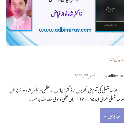
کتاب کی بات
adbimiras
by
نومبر 27, 2020
علامہ شبلی کی تعزیتی تحریریں/ ڈاکٹر الیاس الاعظمی- ڈاکٹر شاہ نواز فیاض
علامہ شبلی نعمانی (۱۸۵۷-۱۹۱۴)کی علمی وادبی خدمات پر سو…
مزید پڑھیں