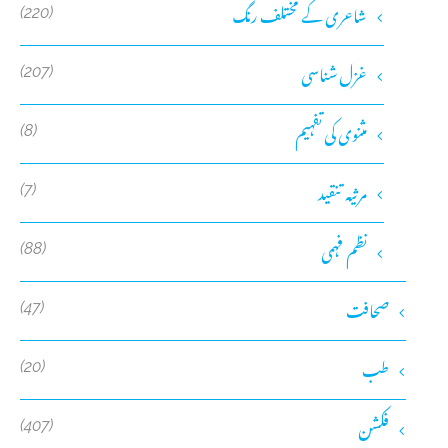
شاعری کے مختلف رنگ
(220)
غزل شناسی
(207)
مثنوی کی تفہیم
(8)
مرثیہ تنقید
(7)
نظم فہمی
(88)
صحافت
(47)
طب
(20)
فکشن
(407)