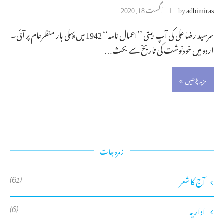
adbimiras
by
اگست 18, 2020
سرسید رضا علی کی آپ بیتی ’’اعمال نامہ‘‘ 1942 میں پہلی بار منظرعام پر آئی۔
اردو میں خودنوشت کی تاریخ سے بحث…
مزید پڑھیں
زمرہ جات
آج کا شعر
(61)
اداریہ
(6)