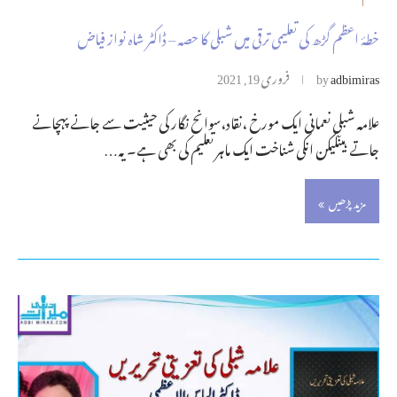
خطۂ اعظم گڑھ کی تعلیمی ترقی میں شبلی کا حصہ – ڈاکٹر شاہ نواز فیاض
adbimiras
by
فروری 19, 2021
علامہ شبلی نعمانی ایک مورخ ،نقاد،سوانح نگار کی حیثیت سے جانے پہچانے
جاتے ہیںلیکن انکی شناخت ایک ماہر تعلیم کی بھی ہے۔یہ…
مزید پڑھیں