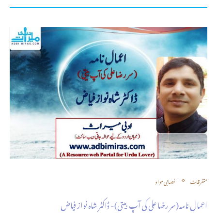
متفرقات
نصابی مواد
اعمال نامہ(سر رضا علی کی آپ بیتی)- ڈاکٹر شاہ نواز فیاض