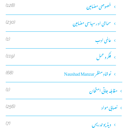
خصوصی مضامین
(128)
سماجی اور سیاسی مضامین
(230)
عالمی ادب
(1)
فکر و عمل
(119)
نوشاد منظر Naushad Manzar
(68)
مقابلہ جاتی امتحان
(1)
نصابی مواد
(256)
ویڈیو تدریس
(7)