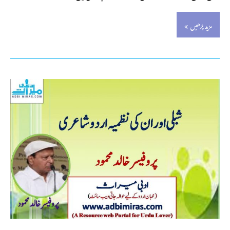
مزید پڑھیں