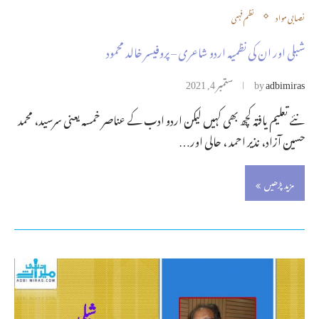
نصابی مواد
نظم فہمی
شبلی اور ان کی نظمیہ اردو شاعری – پروفیسر خالد محمود
adbimiras
by
ستمبر 4, 2021
نئے تعلیم یافتہ کچھ بھی کہیں لیکن اردو ادب کے عناصر خمسہ یعنی سرسید، محمد
حسین آزاد، نذیر احمد ، حالی اور…
مزید پڑھیں