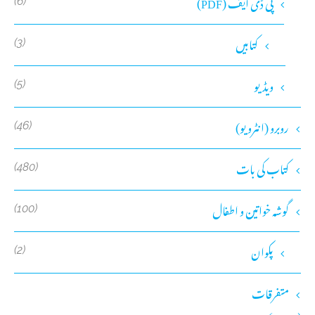
پی ڈی ایف (PDF)
(6)
کتابیں
(3)
ویڈیو
(5)
روبرو (انٹرویو)
(46)
کتاب کی بات
(480)
گوشہ خواتین و اطفال
(100)
پکوان
(2)
متفرقات