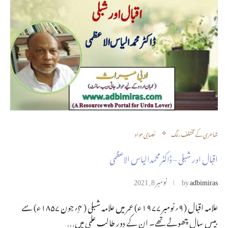
شاعری کے مختلف رنگ
نصابی مواد
اقبال اور شبلی – ڈاکٹرمحمدالیاس الاعظمی
adbimiras
by
نومبر 8, 2021
علامہ اقبال (۹؍نومبر ۱۹۷۷ء) عمر میں علامہ شبلی ( ۴ٖ؍جون ۱۸۵۷ء) سے
بیس سال چھوٹے تھے۔ ان کے دور طالب علمی میں…