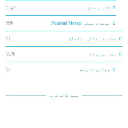
(119)
فکر و عمل
(68)
نوشاد منظر Naushad Manzar
(1)
مقابلہ جاتی امتحان
(256)
نصابی مواد
(7)
ویڈیو تدریس
ہمیں فالو کریں