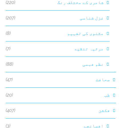
(220)
شاعری کے مختلف رنگ
(207)
غزل شناسی
(8)
مثنوی کی تفہیم
(7)
مرثیہ تنقید
(88)
نظم فہمی
(47)
صحافت
(20)
طب
(407)
فکشن
(3)
افسانچے