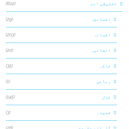
(602)
تخلیقی ادب
(29)
افسانچہ
(203)
افسانہ
(20)
انشائیہ
(35)
خاکہ
(1)
رباعی
(145)
غزل
(3)
قصیدہ
(28)
گلہائے عقیدت