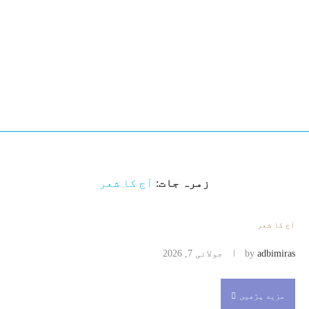
زمرہ جات:
آج کا شعر
آج کا شعر
adbimiras
by
جولائی 7, 2026
مزید پڑھیں