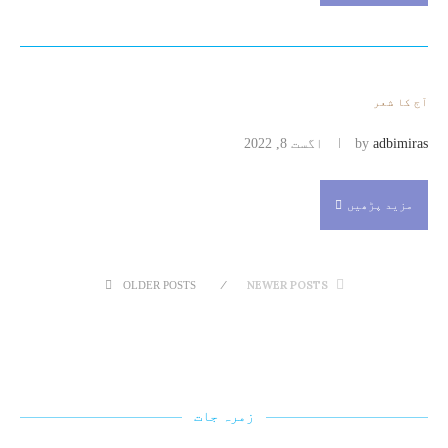
آج کا شعر
adbimiras
by
اگست 8, 2022
مزید پڑھیں
NEWER POSTS
OLDER POSTS
زمرہ جات