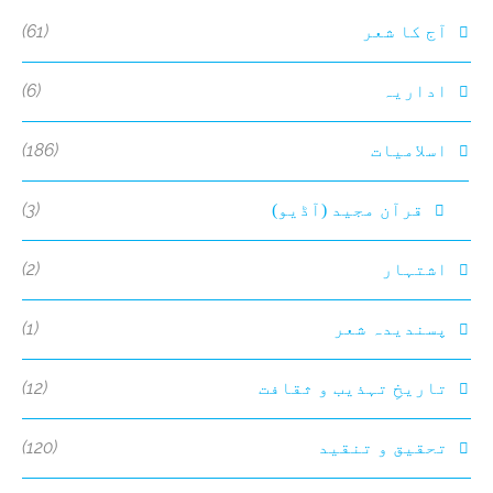
(61)
آج کا شعر
(6)
اداریہ
(186)
اسلامیات
(3)
قرآن مجید (آڈیو)
(2)
اشتہار
(1)
پسندیدہ شعر
(12)
تاریخِ تہذیب و ثقافت
(120)
تحقیق و تنقید