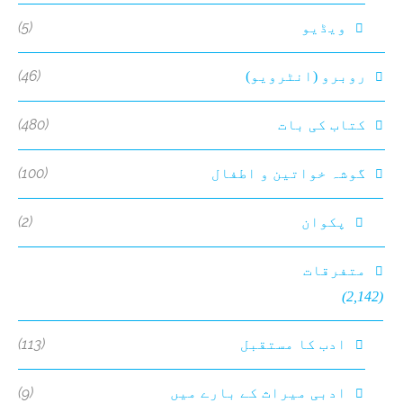
(5)
ویڈیو
(46)
روبرو (انٹرویو)
(480)
کتاب کی بات
(100)
گوشہ خواتین و اطفال
(2)
پکوان
متفرقات
(2,142)
(113)
ادب کا مستقبل
(9)
ادبی میراث کے بارے میں