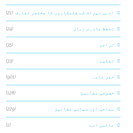
(21)
ادبی میراث کے قلمکاروں کا مختصر تعارف
(24)
تحفظ مادری زبان
(35)
تراجم
(33)
تعلیم
(901)
خبر نامہ
(128)
خصوصی مضامین
(229)
سماجی اور سیاسی مضامین
(1)
عالمی ادب