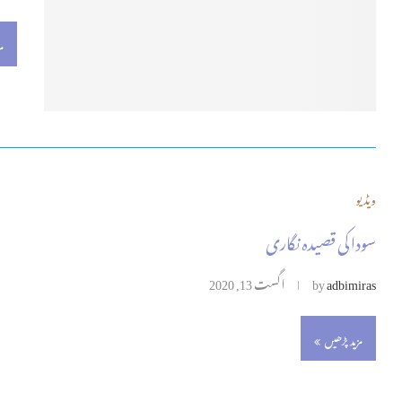
م
ویڈیو
سودا کی قصیدہ نگاری
adbimiras
by
اگست 13, 2020
مزید پڑھیں