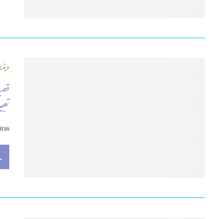
ویڈیو
قصی
تعبی
iras
م