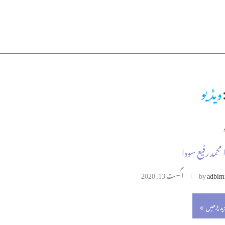
ویڈیو
 محمد رفیع سودا
adbim
by
اگست 13, 2020
زید پڑھیں