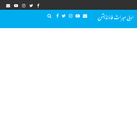
ادبی میراث فاؤنڈیشن