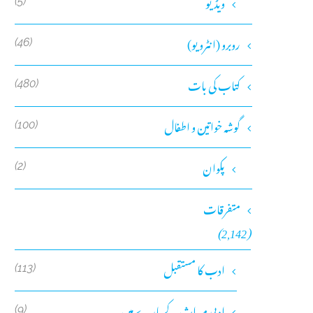
ویڈیو
(5)
روبرو (انٹرویو)
(46)
کتاب کی بات
(480)
گوشہ خواتین و اطفال
(100)
پکوان
(2)
متفرقات
(2,142)
ادب کا مستقبل
(113)
ادبی میراث کے بارے میں
(9)