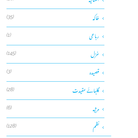
خاکہ
(35)
رباعی
(1)
غزل
(145)
قصیدہ
(3)
گلہائے عقیدت
(28)
مرثیہ
(6)
نظم
(128)