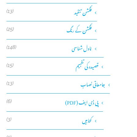
فکشن تنقید
(13)
فکشن کے رنگ
(25)
ناول شناسی
(148)
قصیدہ کی تفہیم
(15)
جامعاتی نصاب
(13)
پی ڈی ایف (PDF)
(6)
کتابیں
(3)