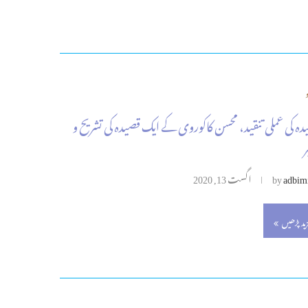
دہ کی عملی تنقید، محسن کاکوروی کے ایک قصیدہ کی تشریح و
ر
adbim
by
اگست 13, 2020
زید پڑھیں