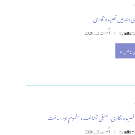
ی ہند میں قصیدہ نگاری
adbim
by
اگست 13, 2020
زید پڑھیں
قصیدہ نگاری: صنفی شناخت ، مفہوم اور ساخت
adbim
by
اگست 13, 2020