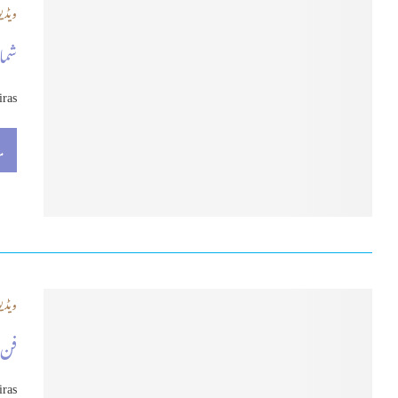
ویڈیو
شمال
iras
م
ویڈیو
فن 
iras