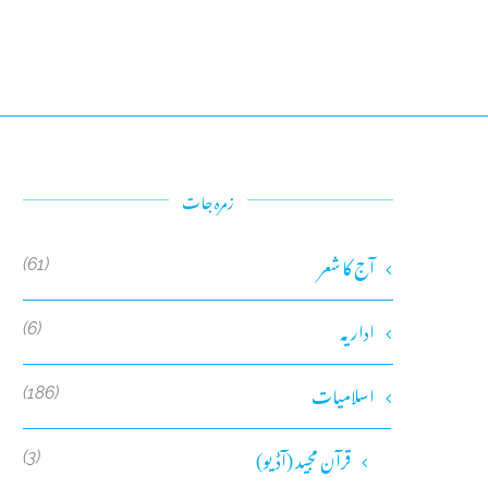
زمرہ جات
آج کا شعر
(61)
اداریہ
(6)
اسلامیات
(186)
قرآن مجید (آڈیو)
(3)