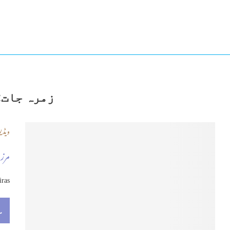
زمرہ جات:
ویڈیو
مرزا
iras
م