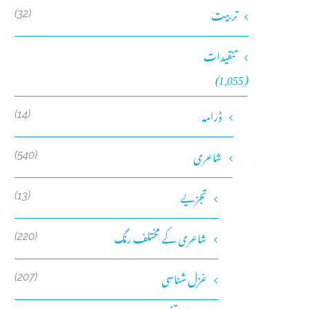
تربیت
(32)
تنقیدات
(1,055)
ڈرامہ
(14)
شاعری
(540)
تجزیے
(13)
شاعری کے مختلف رنگ
(220)
غزل شناسی
(207)