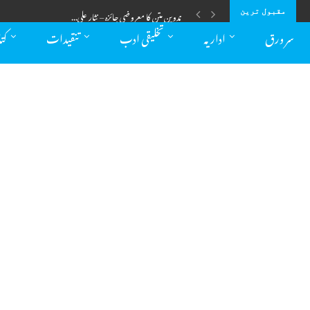
تدوین متن کا معروضی جائزہ – نثار علی...
مقبول ترین
سر ورق
اداریہ
تخلیقی ادب
تنقیدات
کت