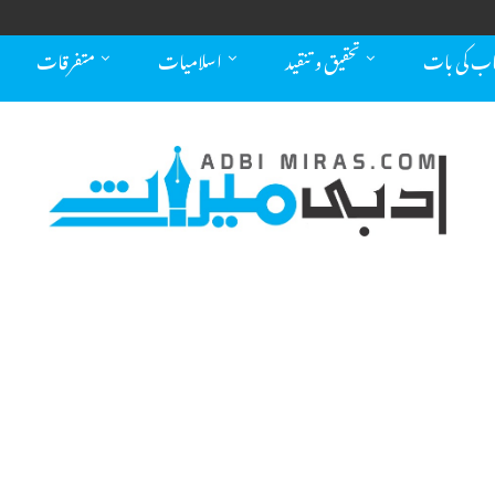
اب کی بات
تحقیق و تنقید
اسلامیات
متفرقات