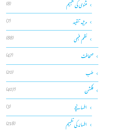
مثنوی کی تفہیم
(8)
مرثیہ تنقید
(7)
نظم فہمی
(88)
صحافت
(47)
طب
(20)
فکشن
(407)
افسانچے
(3)
افسانہ کی تفہیم
(218)