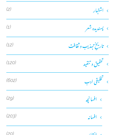
اشتہار
(2)
پسندیدہ شعر
(1)
تاریخِ تہذیب و ثقافت
(12)
تحقیق و تنقید
(120)
تخلیقی ادب
(602)
افسانچہ
(29)
افسانہ
(203)
انشائیہ
(20)