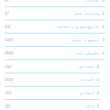
(1)
پسندیدہ شعر
(12)
تاریخِ تہذیب و ثقافت
(120)
تحقیق و تنقید
(602)
تخلیقی ادب
(29)
افسانچہ
(203)
افسانہ
(20)
انشائیہ
(35)
خاکہ