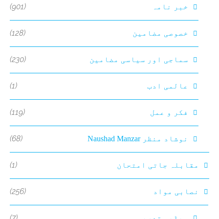
(901)
خبر نامہ
(128)
خصوصی مضامین
(230)
سماجی اور سیاسی مضامین
(1)
عالمی ادب
(119)
فکر و عمل
(68)
نوشاد منظر Naushad Manzar
(1)
مقابلہ جاتی امتحان
(256)
نصابی مواد
(7)
ویڈیو تدریس