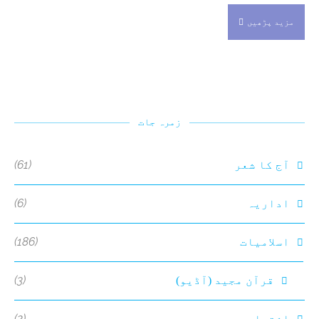
مزید پڑھیں
زمرہ جات
(61)
آج کا شعر
(6)
اداریہ
(186)
اسلامیات
(3)
قرآن مجید (آڈیو)
(2)
اشتہار