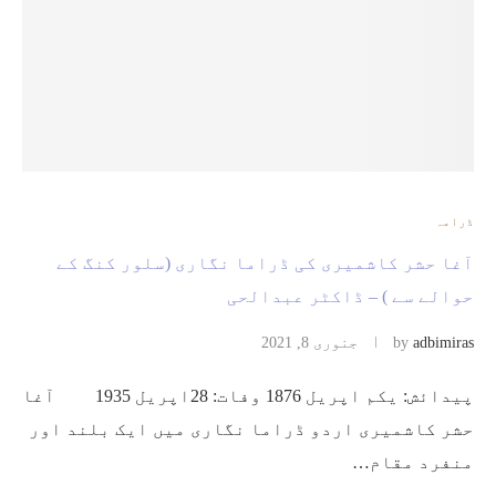
ڈرامہ
آغا حشر کاشمیری کی ڈراما نگاری (سلور کنگ کے
حوالے سے ) – ڈاکٹر عبدالحی
adbimiras
by
جنوری 8, 2021
پیدائش: یکم اپریل 1876 وفات: 28اپریل 1935 آغا
حشر کاشمیری اردو ڈراما نگاری میں ایک بلند اور
منفرد مقام…