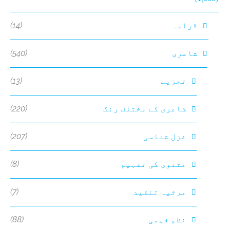
(14)
ڈرامہ
(540)
شاعری
(13)
تجزیے
(220)
شاعری کے مختلف رنگ
(207)
غزل شناسی
(8)
مثنوی کی تفہیم
(7)
مرثیہ تنقید
(88)
نظم فہمی