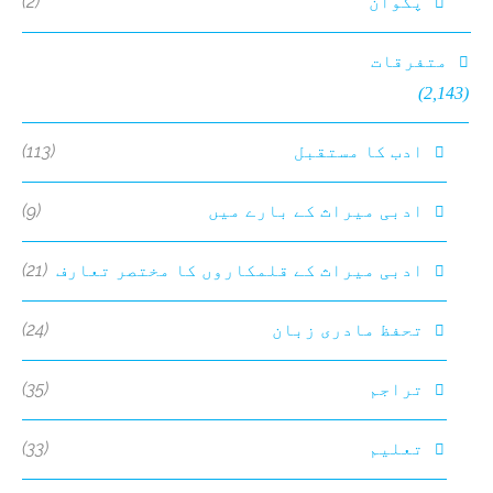
(2)
پکوان
متفرقات
(2,143)
(113)
ادب کا مستقبل
(9)
ادبی میراث کے بارے میں
(21)
ادبی میراث کے قلمکاروں کا مختصر تعارف
(24)
تحفظ مادری زبان
(35)
تراجم
(33)
تعلیم