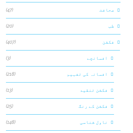
(47)
صحافت
(20)
طب
(407)
فکشن
(3)
افسانچے
(218)
افسانہ کی تفہیم
(13)
فکشن تنقید
(25)
فکشن کے رنگ
(148)
ناول شناسی