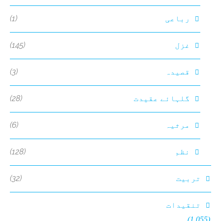
(1)
رباعی
(145)
غزل
(3)
قصیدہ
(28)
گلہائے عقیدت
(6)
مرثیہ
(128)
نظم
(32)
تربیت
تنقیدات
(1,055)