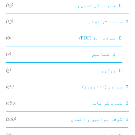
(15)
قصیدہ کی تفہیم
(13)
جامعاتی نصاب
(6)
پی ڈی ایف (PDF)
(3)
کتابیں
(5)
ویڈیو
(46)
روبرو (انٹرویو)
(480)
کتاب کی بات
(100)
گوشہ خواتین و اطفال