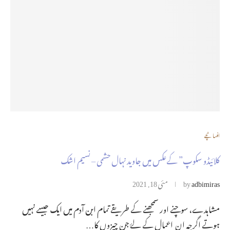
افسانچے
کلائیڈو سکوپ” کےعکس میں جاوید نہال حشمی – نسیم اشک
adbimiras
by
مئی 18, 2021
مشاہدے، سوچنے اور سمجھنے کے طریقے تمام ابن آدم میں ایک جیسے نہیں
ہوتے اگرچہ ان اعمال کے لۓ جن چیزوں کا…