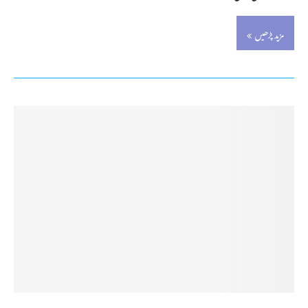
مزید پڑھیں