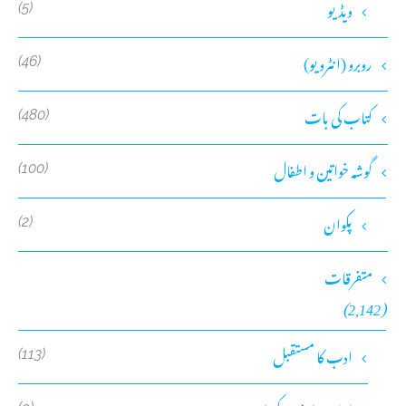
ویڈیو
(5)
روبرو (انٹرویو)
(46)
کتاب کی بات
(480)
گوشہ خواتین و اطفال
(100)
پکوان
(2)
متفرقات
(2,142)
ادب کا مستقبل
(113)