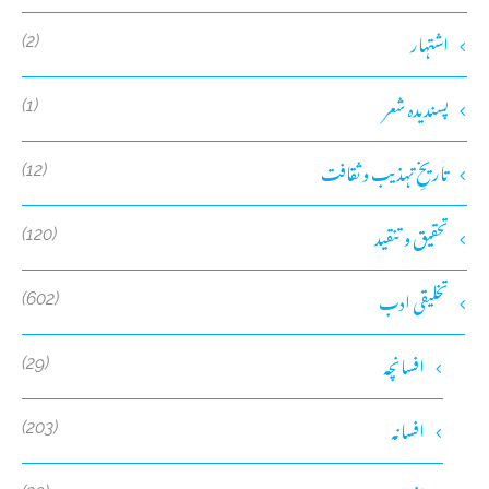
اشتہار
(2)
پسندیدہ شعر
(1)
تاریخِ تہذیب و ثقافت
(12)
تحقیق و تنقید
(120)
تخلیقی ادب
(602)
افسانچہ
(29)
افسانہ
(203)