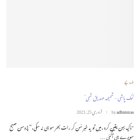
افسانچے
نمک پاشی – شمیمہ صدیق شمی ؔ
adbimiras
by
فروری 25, 2023
"ذکیہ بہن یقین کرو ،میں تو یہ خبر سُن کر رات بھر سو ہی نہ سکی،” پڑوسن صبح
سویرے ہی آگئی …