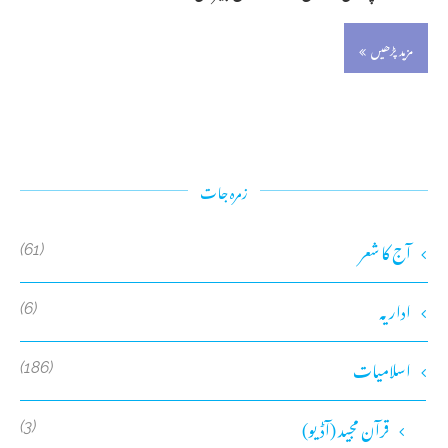
مزید پڑھیں
زمرہ جات
آج کا شعر
(61)
اداریہ
(6)
اسلامیات
(186)
قرآن مجید (آڈیو)
(3)