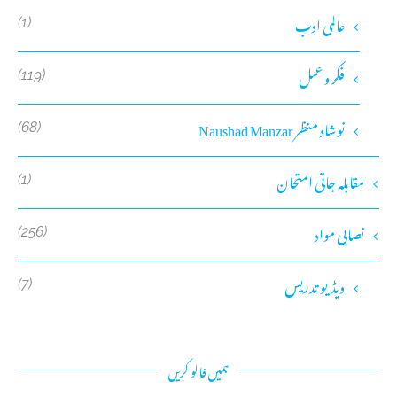
عالمی ادب
(1)
فکر و عمل
(119)
نوشاد منظر Naushad Manzar
(68)
مقابلہ جاتی امتحان
(1)
نصابی مواد
(256)
ویڈیو تدریس
(7)
ہمیں فالو کریں