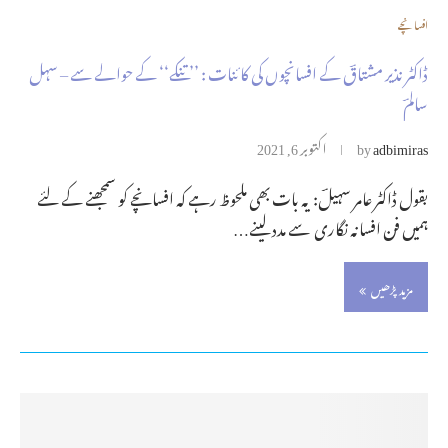
افسانچے
ڈاکٹر نذیر مشتاقؔ کے افسانچوں کی کائنات : ’’تنکے‘‘ کے حوالے سے – سہل
سالمؔ
adbimiras
by
اکتوبر 6, 2021
بقول ڈاکٹر عامر سہیلؔ: یہ بات بھی ملحوظ رہے کہ افسانچے کو سمجھنے کے لئے
ہمیں فن افسانہ نگاری سے مدد لینے…
مزید پڑھیں