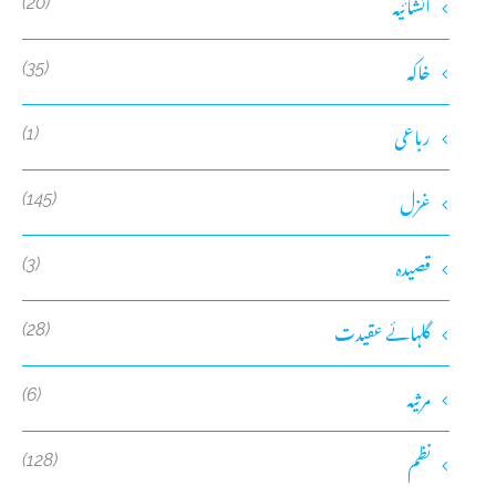
انشائیہ
(20)
خاکہ
(35)
رباعی
(1)
غزل
(145)
قصیدہ
(3)
گلہائے عقیدت
(28)
مرثیہ
(6)
نظم
(128)