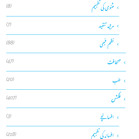
مثنوی کی تفہیم
(8)
مرثیہ تنقید
(7)
نظم فہمی
(88)
صحافت
(47)
طب
(20)
فکشن
(407)
افسانچے
(3)
افسانہ کی تفہیم
(218)