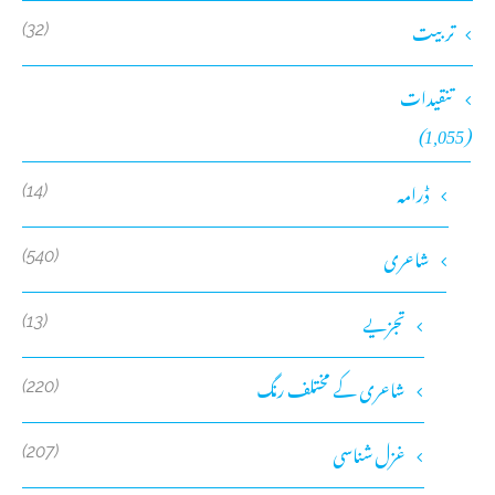
تربیت
(32)
تنقیدات
(1,055)
ڈرامہ
(14)
شاعری
(540)
تجزیے
(13)
شاعری کے مختلف رنگ
(220)
غزل شناسی
(207)