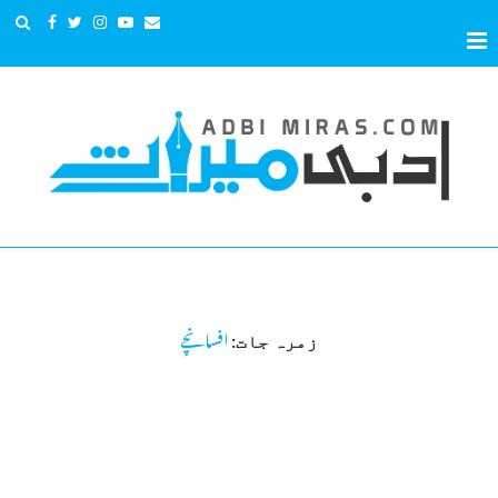
افسانچے
زمرہ جات: