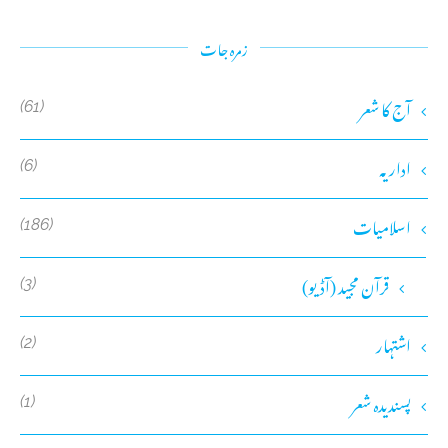
زمرہ جات
آج کا شعر
(61)
اداریہ
(6)
اسلامیات
(186)
قرآن مجید (آڈیو)
(3)
اشتہار
(2)
پسندیدہ شعر
(1)