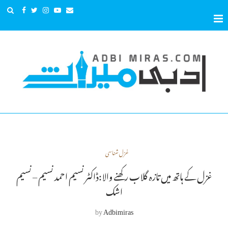
غزل شناسی
غزل کے ہاتھ میں تازہ گلاب رکھنے والا:ڈاکٹر نسیم احمد نسیم – نسیم
اشک
by
Adbimiras