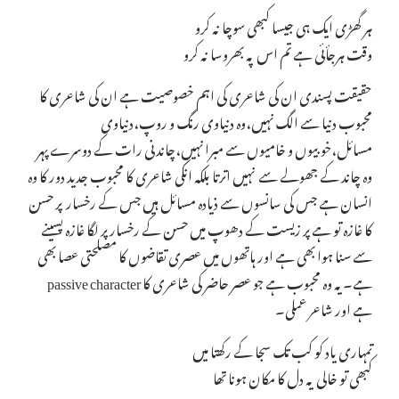
ہر گھڑی ایک ہی جیسا کبھی سوچا نہ کرو
وقت ہرجأئی ہے تم اس پہ بھروسا نہ کرو
حقیقت پسندی ان کی شاعری کی اہم خصوصیت ہے ان کی شاعری کا
محبوب دنیا سے الگ نہیں،وہ دنیاوی رنگ و روپ،دنیاوی
مسائل،خوبیوں و خامیوں سے مبرا نہیں،چاندنی رات کے دوسرے پہر
وہ چاند کے جھولے سے نہیں اترتا بلکہ انکی شاعری کا محبوب جدید دور کا وہ
انسان ہے جس کی سانسوں سے ذیادہ مسائل ہیں جس کے رخسار پر حسن
کا غازہ تو ہے پر زیست کے دھوپ میں حسن کے رخسار پر لگا غازہ پسینے
سے سنا ہوا بھی ہے اور ہاتھوں میں عصری تقاضوں کا مصلحتی عصا بھی
ہے۔یہ وہ محبوب ہے جو عصر حاضر کی شاعری کا passive character
ہے اور شاعر عملی۔
تمہاری یاد کو کب تک سجا کے رکھتا میں
کبھی تو خالی یہ دل کا مکان ہونا تھا