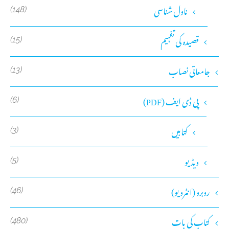
ناول شناسی
(148)
قصیدہ کی تفہیم
(15)
جامعاتی نصاب
(13)
پی ڈی ایف (PDF)
(6)
کتابیں
(3)
ویڈیو
(5)
روبرو (انٹرویو)
(46)
کتاب کی بات
(480)