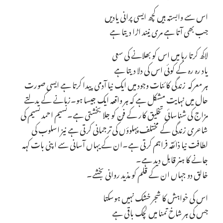
اس سے وابستہ ہیں کچھ ایسی پرانی یادیں
جب بھی آتا ہے مری نیند اڑا دیتا ہے
لاکھ کرتا رہا میں اس کو بھلانے کی سعی
یاد رہ رہ کے کوئی اس کی دلا دیتا ہے
ہر معرکہ زندگی کائنات وجود میں ایک نیا آدمی پیدا کرتا ہے ایسی صورت
حال میں نہایت مشکل ہے کہ ہر واقعہ ایک جیسا ہو۔زمانے کے بدلتے
مزاج کی شناسائی تخلیق کار کے فن کو جلا بخشتی ہے۔نسیم احمد نسیم کی
شاعری زندگی کے مختلف پہلوؤں کی ترجمانی کرتی ہے نیز اسلوب کی
لطافت نیا ذائقہ فراہم کرتی ہے۔ان کے یہاں آسانی سے اپنی بات کہہ
جانے کا ہنر قابل دید ہے۔
خالق دو جہاں ان کے قلم کو مذید روانی بخشے۔
اس کی خواہش کا شجر خشک نہیں ہوسکتا
جس کی ہر شاخ تمنا میں لچک باقی ہے