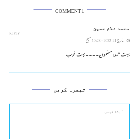
1 COMMENT
محمد غلام حسین
REPLY
مارچ 21, 2022 - 10:23 صبح
بہت عمدہ مضمون۔۔۔۔بہت خوب
تبصرہ کریں