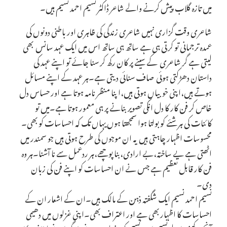
میں تازہ گلاب پیش کرنے والے شاعر ڈاکٹر نسیم احمد نسیم ہیں۔
شاعری وقت گزاری نہیں شاعری زندگی کی ظاہری اور باطنی دونوں کی
عمدہ ترجمانی تو کرتی ہی ہے ساتھ ہی ساتھ اس میں ایک عہد سانس بھی
لیتی ہے گر شاعری کے سینے پر کان رکھ کر سنا جائے تو اپنے عہد کی
داستان دھڑکتی ہوئی صاف سنائی دیتی ہے۔ہر عہد کے اپنے مسائل
ہوتے ہیں،اپنی خوبیاں ہوتی ہیں،اپنا منظر نامہ ہوتا ہے اور حساس دل
خاص کر فن کار کا دل انکی تصویر بنانے پر ہی معمور ہوتا ہے۔میں تو
کائنات کی ہر شئے کو بولتا ہوا سمجھتا ہوں یہاں تک کہ احساسات کو بھی۔
محسوسات اظہار چاہتی ہیں یہ ان موجوں کی طرح ہوتی ہیں جو سمندر میں
اٹھتی ہے بے ساختہ،بے ارادی،بنا پوچھے،ہر ردعمل سے نا آشنا۔ہر وہ
فن کار قابل تعظیم ہے جس نے ان احساسات کو اپنے فن کی زبان
دی۔
نسیم احمد نسیم ایک شگفتہ ذہن کے مالک ہیں۔ان کے اشعار ان کے
احساسات کا اظہار بھی ہے اور اعتراف بھی۔اپنی غزلوں میں دھیمی