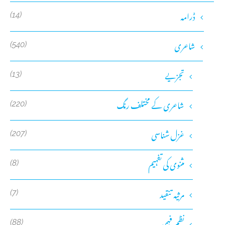
ڈرامہ
(14)
شاعری
(540)
تجزیے
(13)
شاعری کے مختلف رنگ
(220)
غزل شناسی
(207)
مثنوی کی تفہیم
(8)
مرثیہ تنقید
(7)
نظم فہمی
(88)