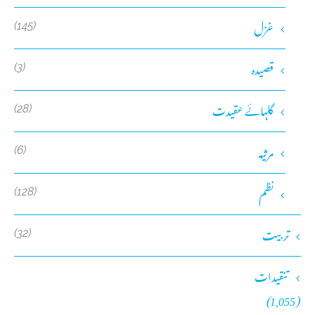
غزل
(145)
قصیدہ
(3)
گلہائے عقیدت
(28)
مرثیہ
(6)
نظم
(128)
تربیت
(32)
تنقیدات
(1,055)