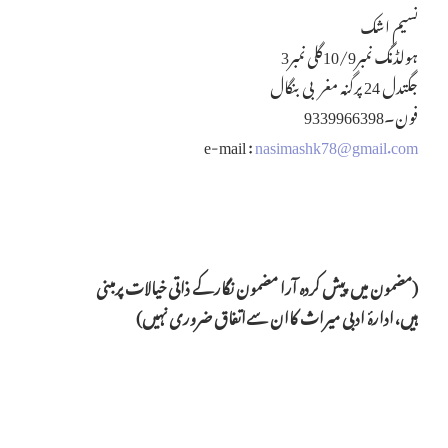
نسیم اشک
ہولڈنگ نمبر10/9گلی نمبر3
جگتدل 24 پرگنہ مغربی بنگال
فون۔9339966398
e-mail :
nasimashk78@gmail.com
(
مضمون میں پیش کردہ آرا مضمون نگارکے ذاتی خیالات پرمبنی
ہیں،ادارۂ
ادبی میراث
کاان سےاتفاق ضروری نہیں
)