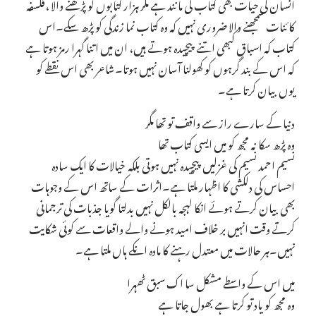
انسان کی حیات بھی کتاب کی مانند ہے مگر ہزار کتابوں کو پڑھنے والا ،فلسفہ
کائنات سمجھنے والا ضروری نہیں کہ وہ کتاب نما زندگی کو پڑھ سکے۔اس
کتاب کہ اسباق کبھی اتنے پیچیدہ ہوتے ہیں، ان میں اتنا گہرا رمز ہوتا ہے
کہ اس کے بند گرہوں کو کھولنا آسان نہیں ہوتا۔شاعر بھی اس نقطے کو
یوں بیان کرتا ہے۔
دنیا کے سارے راز سے واقف تو تھا مگر
وہ پڑھ سکا نہ مجھ کو میں ایسی کتاب تھا
نسیم احمد نسیم کی غزلیں پیچیدہ نہیں ہوتی بلکہ خیالات کا ایک سادہ
احساس کی دلکشی کا اظہار ملتا ہے۔اثرات کے ساتھ اس کے وجوہات
بھی بیان کرتے ہوئے انکا لہجہ بالکل نہیں بدلتا گویا جذبات کی ترجمانی
کرتے وقت انہیں بر خلاف امید ہونے والے واقعات سے کوئی شکایت
نہیں۔ہر حالات میں معتدل رہنے کا مادہ انکے ہاں ملتا ہے۔
میں اس کے واسطے مشکل سا اک سبق ٹھہرا
وہ مجھ کو یاد تو کرتا ہے بھول جاتا ہے