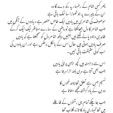
پھر کسی شام کے رخسار پہ رکھ دے گا وہ
ان کے چہرے پہ جو تھوڑا سا نمک باقی ہے
موصوف کی شاعری میں یادیں ایک خاص عنصر ہے۔یادوں کے آنگن میں
جب شاعر کا دل جھانکتا ہے تو ماضی کے سارے مناظر ایک ایک کرکے
ظاہری وجود پانے لگتے ہیں جنہیں دیکھ شاعر دل کو سمجھتا ہے کہ یادیں
صرف یادیں ہوتی ہیں حال اس کے بالکل برعکس ہے اور ان یادوں کی
اب کوئی حقیقت باقی نہیں۔
اس سے وابستہ ہیں کچھ ایسی پرانی یادیں
جب بھی آتا ہے مری نیند اڑا دیتا ہے
نسیم جس سے تعلق تھا چند لمحوں کا
وہ بن کے یاد گزشتہ مجھے ستاتا ہے
جب جا چکے تمام ہی رشتوں کے قافلے
میں تھا تمہاری یاد کا تازہ گلاب تھا