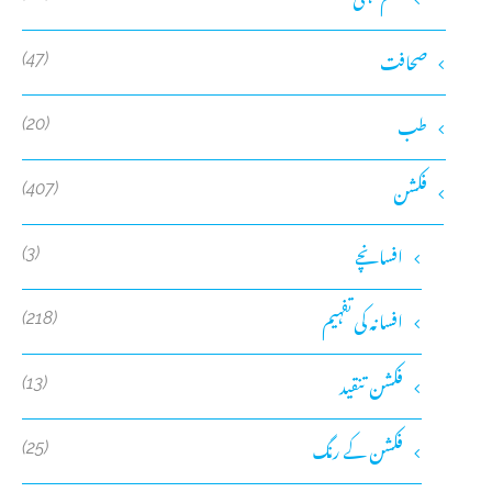
صحافت
(47)
طب
(20)
فکشن
(407)
افسانچے
(3)
افسانہ کی تفہیم
(218)
فکشن تنقید
(13)
فکشن کے رنگ
(25)