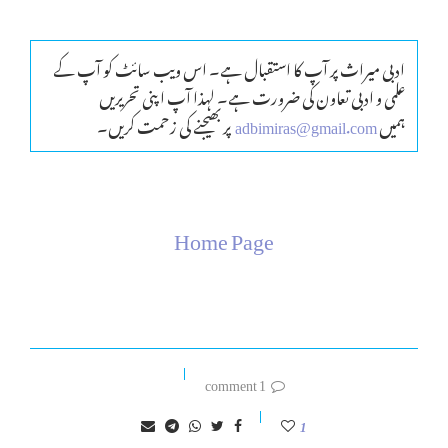
ادبی میراث پر آپ کا استقبال ہے۔ اس ویب سائٹ کو آپ کے
علمی و ادبی تعاون کی ضرورت ہے۔ لہذا آپ اپنی تحریریں
ہمیں
adbimiras@gmail.com
پر بھیجنے کی زحمت کریں۔
Home Page
1 comment
1