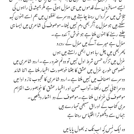
ایسے مسافروں کے قدموں میں ہی منزل ہوتی ہے مگر ہمیشہ نئ راہوں کی
تلاش میں سرگرداں رہنا چاہتے ہیں دوسرے لفظوں میں ہم اسے جنون کہہ
سکتے ہیں جو منزل پر آکر بھی دم نہیں لیتا۔موصوف کی شاعری میں ایسا ہی
چلتے رہنے کا جنون ملتا ہے جو خوش آئندہ ہے۔
منزل ہے میرے آگے میں منزل کے روبرو
پھر بھی میں چل رہا ہوں ابھی راستے میں ہوں
غزل میں تزکرہ حسن شرط اول نہیں تو دوئم ضرور ہے۔اردو شاعری میں
خصوصی طور پر غزل میں عشق کا جتنا خوبصورت اظہار ملتا ہے اتنا شائد
دوسرے اصناف میں نہیں ملتا ہے۔اردو شاعری کا محبوب ناز و ادا میں
دوسرا ثانی نہیں رکھتا۔آداب حسن اور اظہار عشق کا خوبصورت التزام
موصوف کی غزلوں ملتا ہے۔موصوف کے دو اشعار دیکھیں۔
مری کتاب کے اوراق سبھی تمہارے ہیں
جہاں سے دیکھو ترا اقتباس رہتا ہے
وہ ایک لمس کہ اب تک نہ بھول پایا میں