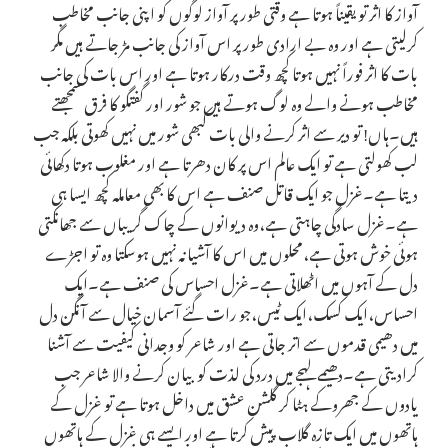
آواز کا اثر تو یقیناً ہوتا ہے وقتی طور پر آواز لوگوں کو اپنی جانب مخاطب
کرلیتی ہے اور وہ بے ارادی طور پر اس آواز کی جانب مڑ جاتے ہیں مگر
بات کا اثر فوراً نہیں ہوتا کچھ وقت درکار ہوتا ہے اور اس بات کی جانب
مخاطب ہونے والے وہ لوگ ہوتے ہیں جو شور اور گفتگو کا فرق سمجھتے
ہیں۔ہاں! تو دیر سے اثر کرنے والی بات کبھی شور میں نہیں کھوتی بلکہ جب
لب کھولتی ہے تو ایک عالم اس پر کان دھرتا ہے اور مغلوب ہوتا دکھائی
دیتا ہے۔غزل جو ایک قاتل صنف ہے اس کا بھی معاملہ کچھ ایسا ہی
ہے۔غزل سادگی چاہتی ہے،وہ دیوانوں کے چاک گریباں سے جھانکتی
ہوئی خوش ہوتی ہے،محلوں میں اس کا آشیانہ نہیں ہوسکتا وہ تو اجڑے
دل کے آہوں میں اٹھلاتی ہے۔غزل احساس کی صنف ہے۔ایک
احساس،ایک کسک،ایک ٹیس،جو رات گئے آسمان خیال سے آنگن دل
میں دھیمی قدموں سے اتر جاتی ہے اور شاعر کو وجدانی کیفیت سے آشنا
کرادیتی ہے۔دھیمے لہجے میں درد کی لذت کو بیان کرنے والا شاعر جب
یادوں کے جھروکے ہٹا کر گلشن عشق میں داخل ہوتا ہے تو غزل کے
ہاتھوں میں ایک تازہ گلاب پیش کرتا ہے اور ایسے ہی غزل کے ہاتھوں