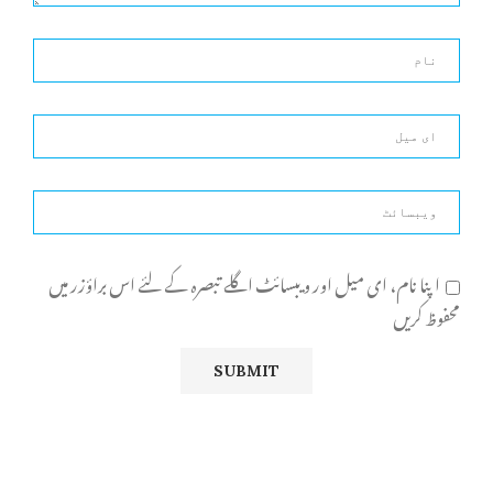
اپنا نام، ای میل اور ویبسائٹ اگلے تبصرہ کے لئے اس براؤزر میں
محفوظ کریں