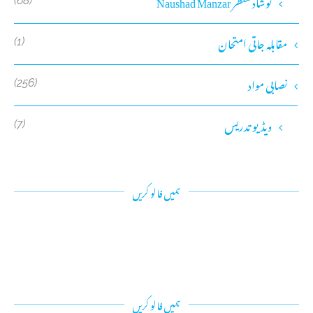
نوشاد منظر Naushad Manzar
(68)
مقابلہ جاتی امتحان
(1)
نصابی مواد
(256)
ویڈیو تدریس
(7)
ہمیں فالو کریں
ہمیں فالو کریں