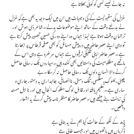
نہ جانے کیسے کسی کو کوئی بھلاتا ہے
غزل کی مقبولیت کے کئ وجوہات ہیں ان میں ایک وجہ یہ بھی ہےکہ غزل
نے بدلتے وقت کے ساتھ اپنے موضوعات بدلے۔شاعر ذی ہوش اور
ترجمان وقت ہوتا ہے لہذا جہاں وہ اپنے دور کی حسین تصویر پیش کرتا ہے
تو وہی اپنے عصر حاضر میں درپیش مسائل کو بھی صفحہ قرطاس پر ابھارتا
ہے۔عصر حاضر اپنی تکنیکی ترقیوں سے جہاں سر خرو ہے وہی اس کے
ماتھے پر مظلومیت کی داستانیں بھی کنندہ ہیں۔سیاروں تک رسائی حاصل
کرنے والا انسان دلوں تک رسائی حاصل نہ کرسکا۔بے
چینی،بھوک،مفلسی،تنگ دستی، ناانصافی، جانبداری بہ دستور جاری و
ساری ہے۔تعلیم یافتہ اور قابل لوگ مفلوک الحال ہیں اور نا اہل مسند
کی زینت بنے بیٹھے ہیں۔عصر حاضر کا منظر نامہ پیش کرتے یہ اشعار
دیکھیں۔
پڑھ کے لکھ کے حالت کیا ہم نے یہ بنالی ہے
ڈگریاں ہیں ہاتھوں میں اور جیب خالی ہے