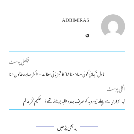
ADBIMIRAS
پچھلی پوسٹ
ناول ’کہانی کوئی سناؤ متاشا‘ کا تجزیاتی مطالعہ – ڈاکٹر صابرہ خاتون حنا
اگلی پوسٹ
کیا آزادی سے پہلے آیوروید کو صرف ہندو طلبہ پڑھتے تھے؟ – حکیم فخر عالم
یہ بھی پڑھیں