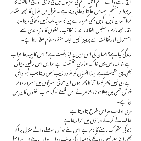
آنچ رکھنے والے نسیم احمد نسیم کی غزلوں میں نئ تازگی اور نئ لطافت کا
مربوط و منظم احساس جاگتا دکھائی دیتا ہے۔ غزل میں غزل کا لہجہ اختیار
کرنا آسان نہیں،کہیں بھی کھردرے پن کا سایہ تک نہیں دکھائی دیتا۔پر
وقار لہجہ،نرم و سلیس الفاظ، انداز تخاتب،لفظوں کا ہنر مندی سے
استعمال اور ثقالت سے پرہیز انہیں ایک منفرد مقام عطا کرتا ہے۔
زندگی کیا ہے؟انسان کی اس زمین پر کیا وقعت ہے؟ اس کا سیدھا جواب
ہے خاک،بس یہی خاک ہماری حقیقت ہے ہماری اس رنگین دنیا کی
بھی یہی حقیقت ہے لہذا انسان کو غرور زیب نہیں دیتا جب کچھ دائمی
ہے ہی نہیں پھر کیسا اترانا پھر کیوں ان لمحاتی مسرتوں میں مسرور ہوکر
خوش فہمی میں مبتلا ہونا؟شاعر نے اس فلسفے کو کیا خوب لفظوں کا پیرہن
دیا ہے۔
مری اوقات وہ اس طرح بتا دیتا ہے
خاک لے کر کے ہواؤں میں اڑا دیتا ہے
زندگی متحرک رہنے کا نام ہے اس لئے جواں حوصلے والے منزل پر آکر
بھی اپنا سفر نہیں روکتے نئ منزل کی جانب رواں دواں رہتے ہیں در اصل