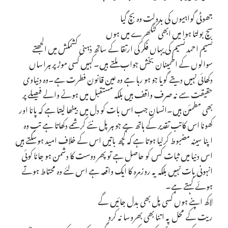
جھوٹی گواہیوں کی بدولت وہ بچ گیا
سچ بولتا ہوا میں ابھی کٹگھرے میں ہوں
نسیم احمد نسیم کی یہاں فکر کی ارتقا کے ساتھ ذہنی کشمکش میں الجھتے
سوالوں کے اطمینان بخش جواب ملتے ہیں۔کہیں کسی موڑ پر ہراساں
دکھائی نہیں دیتے گویا جو ہو رہا ہے وہ عین قانون فطرت ہے۔وہ دنیاوی
حقیقت سے نہ صرف واقف ہیں بلکہ مستقبل میں ہونے والے فیصلے پر
بھی مطمئن ہیں۔انسان جب اس بات کو دل میں بیٹھا لیتا ہے کہ پانا اور
کھونا اس کاتب تقدیر کے ہاتھ ہے جو ہر پل نئے کرشمے دکھاتا ہے تب وہ
اپنا سینہ مضبوط کرلیا ہوتا ہے کہ کچھ باتیں اس کے خلاف امید ہوسکتے ہیں
اس دنیا میں ثبات کس کو حاصل ہے تو پھر دوست کا دشمن ہو جانا کوئی
انہونی بات نہیں بلکہ یہ روزمرہ کا ایک واقعہ ہے اس لئے وہ محتاط ہوتے
ہوئے کہتے ہے۔
لاکھ اپنے ہوں کسی پل بھی بدل جائیں گے
ریت کے محل پہ اتنا بھی بھروسا نہ کرو