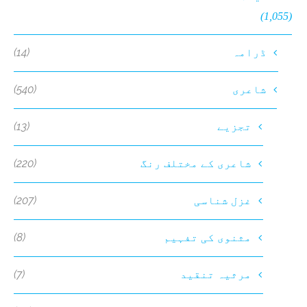
(1,055)
(14)
ڈرامہ
(540)
شاعری
(13)
تجزیے
(220)
شاعری کے مختلف رنگ
(207)
غزل شناسی
(8)
مثنوی کی تفہیم
(7)
مرثیہ تنقید