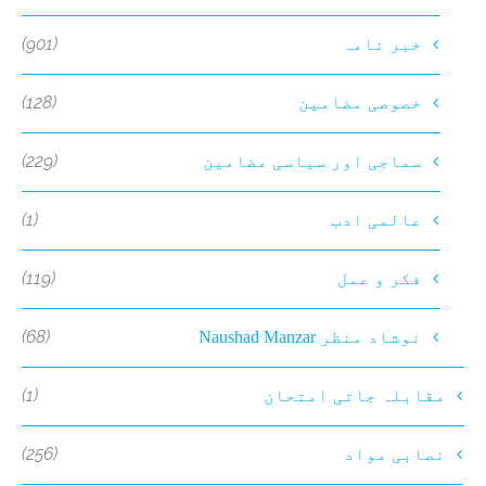
(901)
خبر نامہ
(128)
خصوصی مضامین
(229)
سماجی اور سیاسی مضامین
(1)
عالمی ادب
(119)
فکر و عمل
(68)
نوشاد منظر Naushad Manzar
(1)
مقابلہ جاتی امتحان
(256)
نصابی مواد