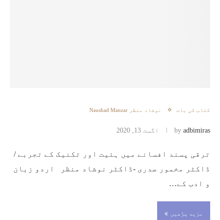
کتاب کی بات
نوشاد منظر Naushad Manzar
adbimiras
by
اگست 13, 2020
ترقی پسند افسانے میں ہئیت اور تکنیک کے تجربے /
ڈاکٹر مخمور صدری -ڈاکٹر نوشاد منظر اردو زبان
و ادب کے…
مزید پڑھیں