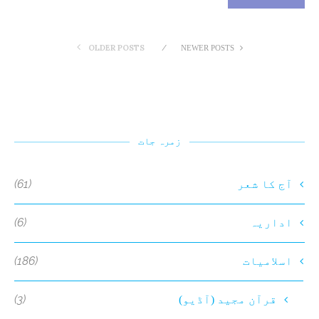
OLDER POSTS
NEWER POSTS
زمرہ جات
(61)
آج کا شعر
(6)
اداریہ
(186)
اسلامیات
(3)
قرآن مجید (آڈیو)