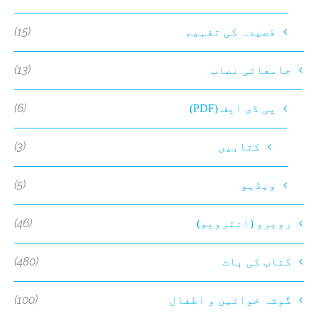
(15)
قصیدہ کی تفہیم
(13)
جامعاتی نصاب
(6)
پی ڈی ایف (PDF)
(3)
کتابیں
(5)
ویڈیو
(46)
روبرو (انٹرویو)
(480)
کتاب کی بات
(100)
گوشہ خواتین و اطفال