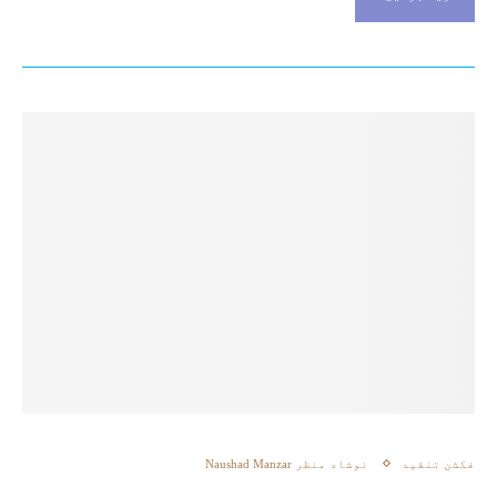
فکشن تنقید
نوشاد منظر Naushad Manzar