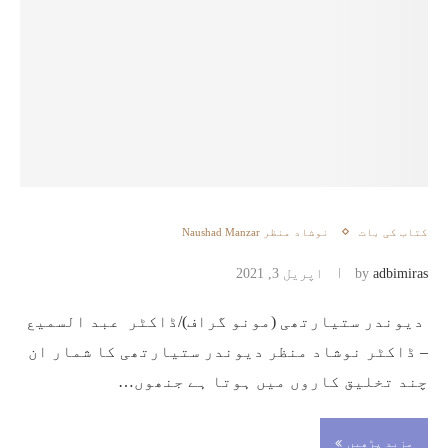
کتاب کی بات
نوشاد منظر Naushad Manzar
adbimiras
by
اپریل 3, 2021
دیوندر ستیارتھی (مونو گراف)/ڈاکٹر عبد السمیع
– ڈاکٹر نوشاد منظر دیوندر ستیارتھی کا شمار ان
چند تخلیق کاروں میں ہوتا ہے جنھوں…
مزید پڑھیں