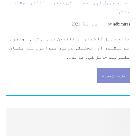
عابد سہیل اور افسانے کی تنقید – ڈاکٹر نوشاد
منظر
adbimiras
by
فروری 3, 2021
عابد سہیل کا شمار ان ناقدین میں ہوتا ہے جنھوں
نے تنقیدی اور تخلیقی دونوں میدانوں میں یکساں
مقبولیت حاصل کی۔ عابد…
مزید پڑھیں