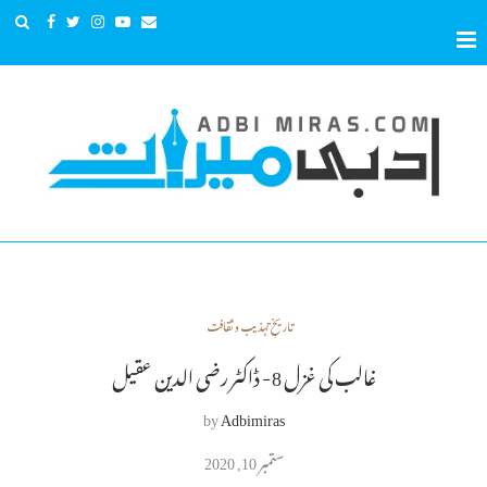
تاریخِ تہذیب و ثقافت
غالب کی غزل 8- ڈاکٹر رضی الدین عقیل
by
Adbimiras
ستمبر 10, 2020