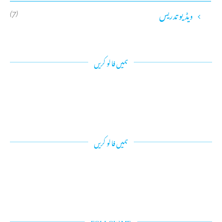
ویڈیو تدریس
(7)
ہمیں فالو کریں
ہمیں فالو کریں
FOLLOW ME