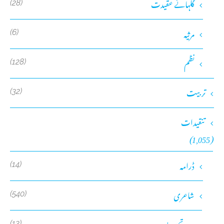
گلہائے عقیدت
(28)
مرثیہ
(6)
نظم
(128)
تربیت
(32)
تنقیدات
(1,055)
ڈرامہ
(14)
شاعری
(540)
تجزیے
(13)