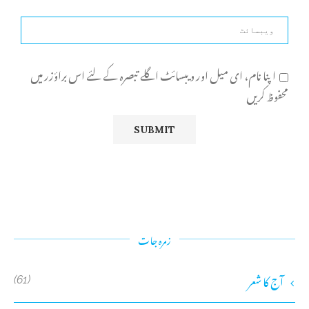
اپنا نام، ای میل اور ویبسائٹ اگلے تبصرہ کے لئے اس براؤزر میں
محفوظ کریں
زمرہ جات
آج کا شعر
(61)