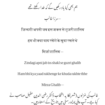
ہم بھی کیا یاد رکھیں گے کہ خدا رکھتے تھے
— مرزا غالب
ज़िन्दगी अपनी जब इस शक्ल से गुज़री ग़ालिब
हम भी क्या याद रखेंगे के ख़ुदा रखते थे
— मिर्ज़ा ग़ालिब
Zindagi apni jab iss shakl se guzri ghalib
Ham bhi kya yaad rakhenge ke khuda rakhte thhe
— Mirza Ghalib
غالب کی غزلوں (شعر)کا یہ انتخاب ڈاکٹر رضی الدین عقیل صاحب نے
کیا ہے۔ آپ دہلی یونیورسٹی میں تاریخ کے استاد ہیں۔