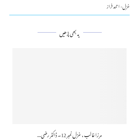
غزل- احمد فراز
یہ بھی پڑھیں
مرزا غالب ، غزل نمبر 12۔ ڈاکٹر رضی...