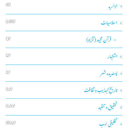
اداریہ
(6)
اسلامیات
(186)
قرآن مجید (آڈیو)
(3)
اشتہار
(2)
پسندیدہ شعر
(1)
تاریخِ تہذیب و ثقافت
(12)
تحقیق و تنقید
(120)
تخلیقی ادب
(602)