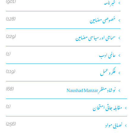
خبر نامہ
(901)
خصوصی مضامین
(128)
سماجی اور سیاسی مضامین
(229)
عالمی ادب
(1)
فکر و عمل
(119)
نوشاد منظر Naushad Manzar
(68)
مقابلہ جاتی امتحان
(1)
نصابی مواد
(256)