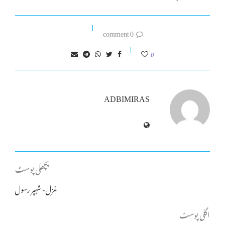
0 comment
0
ADBIMIRAS
پچھلی پوسٹ
غزل- شہپر رسول
اگلی پوسٹ