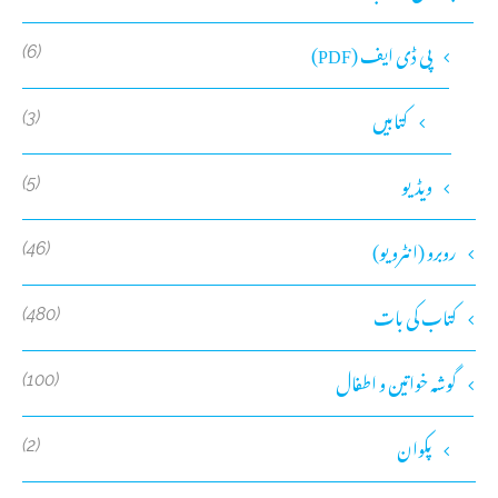
پی ڈی ایف (PDF)
(6)
کتابیں
(3)
ویڈیو
(5)
روبرو (انٹرویو)
(46)
کتاب کی بات
(480)
گوشہ خواتین و اطفال
(100)
پکوان
(2)