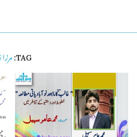
مرزا 
TAG:
متفر
” غا
محمد
iras
عہد 