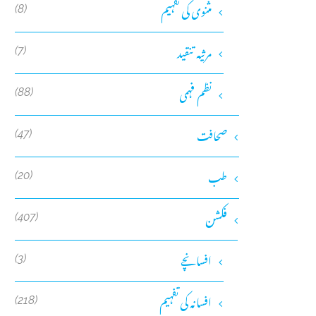
مثنوی کی تفہیم
(8)
مرثیہ تنقید
(7)
نظم فہمی
(88)
صحافت
(47)
طب
(20)
فکشن
(407)
افسانچے
(3)
افسانہ کی تفہیم
(218)