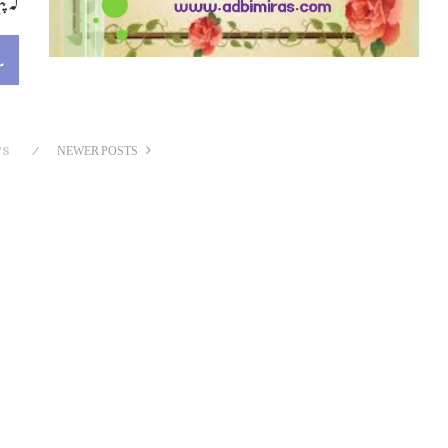
م
NEWER POSTS
TS