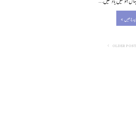
زید پڑھیں
OLDER POS