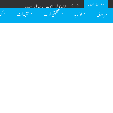
ترجمہ کا فن :اہمیت اور مسائل – سیدہ...
مقبول ترین
سر ورق
اداریہ
تخلیقی ادب
تنقیدات
کت