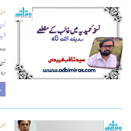
غزل 
نسخ
فری
iras
دیوان م
م
غزل 