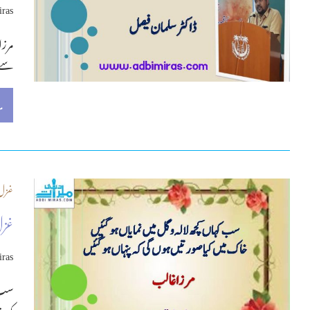
iras
مرزا
سے 
م
غزل
غزل
iras
سب ک
کہ پ