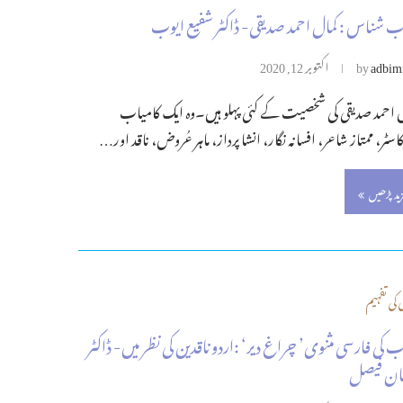
ب شناس : کمال احمد صدیقی- ڈاکٹر شفیع ایوب
adbim
by
اکتوبر 12, 2020
 احمد صدیقی کی شخصیت کے کئی پہلو ہیں۔وہ ایک کامیاب
کاسٹر، ممتاز شاعر، افسانہ نگار، انشا پرداز، ماہر عُروض، ناقد اور…
زید پڑھیں
 کی تفہیم
 کی فارسی مثنوی’ چراغ دیر‘ :اردو ناقدین کی نظر میں- ڈاکٹر
ان فیصل