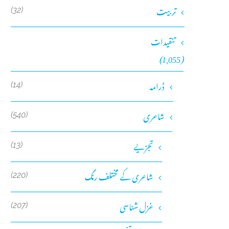
تربیت
(32)
تنقیدات
(1,055)
ڈرامہ
(14)
شاعری
(540)
تجزیے
(13)
شاعری کے مختلف رنگ
(220)
غزل شناسی
(207)