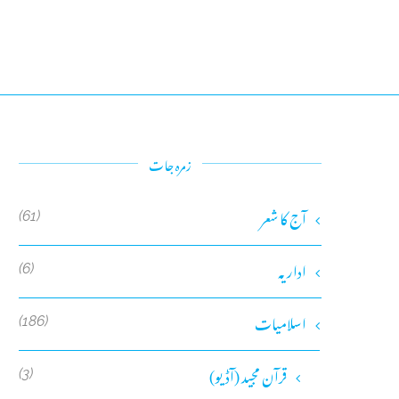
زمرہ جات
آج کا شعر
(61)
اداریہ
(6)
اسلامیات
(186)
قرآن مجید (آڈیو)
(3)