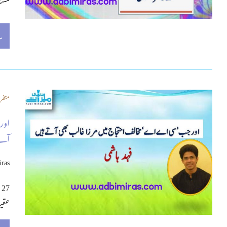
مشت
م
متفر
اور
آتے
iras
عقید