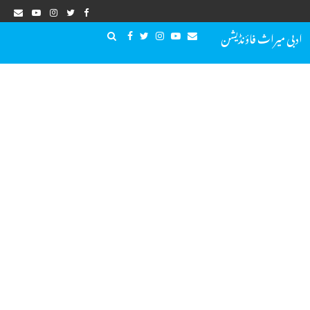
ادبی میراث فاؤنڈیشن