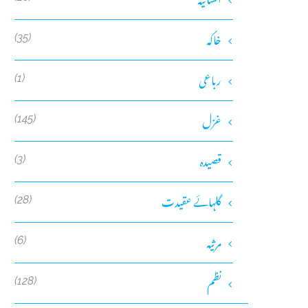
خاکہ
(35)
رباعی
(1)
غزل
(145)
قصیدہ
(3)
گلہائے عقیدت
(28)
مرثیہ
(6)
نظم
(128)