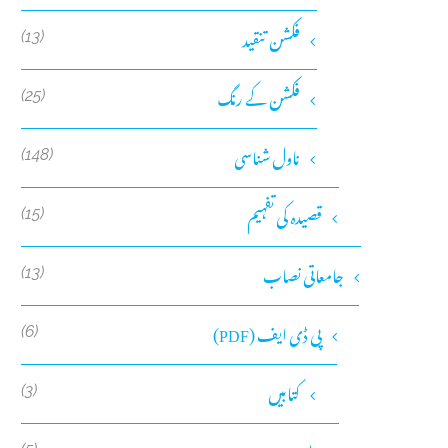
فکشن تنقید
(13)
فکشن کے رنگ
(25)
ناول شناسی
(148)
قصیدہ کی تفہیم
(15)
جامعاتی نصاب
(13)
پی ڈی ایف (PDF)
(6)
کتابیں
(3)