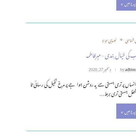
زید پڑھیں
شناسی
نصابی مواد
ب کی خیال بندی – مہرفاطمہ
adbim
by
دسمبر 27, 2020
انساں پر تری ہستی سے یہ روشن ہوا ہے پر مرغ تخیل کی رسائی تا
محفل ہستی تری بربط…
زید پڑھیں