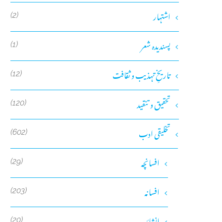
اشتہار
(2)
پسندیدہ شعر
(1)
تاریخِ تہذیب و ثقافت
(12)
تحقیق و تنقید
(120)
تخلیقی ادب
(602)
افسانچہ
(29)
افسانہ
(203)
انشائیہ
(20)