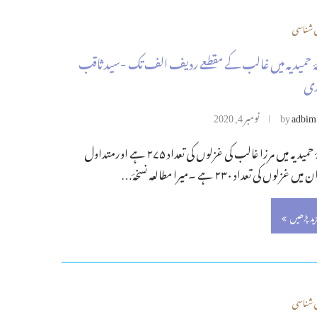
شناسی
ۂ حمیدیہ میں غالب کے مقطعے ردیف الف تک -سید ثاقب
دی
adbim
by
نومبر 4, 2020
نسخۂ حمیدیہ میں مرزا غالب کی غزلوں کی تعداد ۲۷۵ ہے اورمتداول
یں غزلوں کی تعداد ۲۳۰ ہے ۔میرا مطالعہ نسخۂ…
زید پڑھیں
شناسی