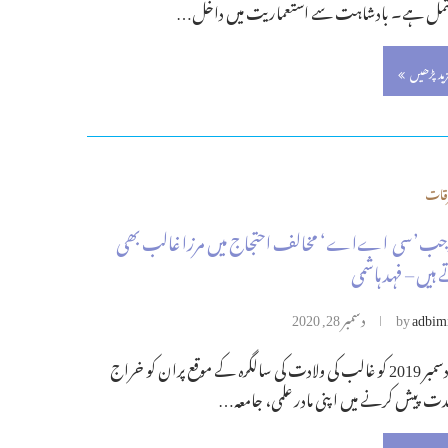
مل ہے۔ بادشاہت سے استعماریت میں داخل…
زید پڑھیں
قات
جب’سی اےاے‘ مخالف احتجاج میں مرزا غالب بھی
 ہیں – فہد ہاشمی
adbim
by
دسمبر 28, 2020
27 دسمبر 2019 کو غالب کی ولادت کی سالگرہ کے موقع پران کو خراج
ت پیش کرنے میں اپنی مادر علمی، جامعہ…