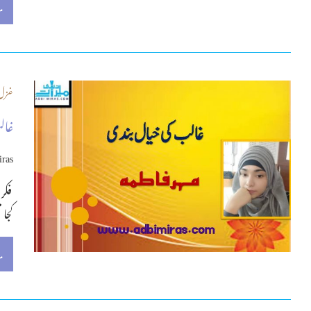
م
غزل 
غال
iras
فکر 
کجا 
م