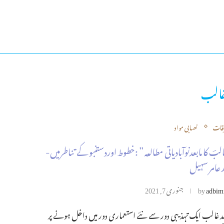
غالب
قات
نصابی مواد
لبؔ کا مابعدنوآبادیاتی مطالعہ ” :خطوط اوردستنبو کے تناطرمیں-
 عامر سہیل
adbim
by
جنوری 7, 2021
غالب ایک تہذیبی دور سے نئے استعماری دور میں داخل ہونے پر