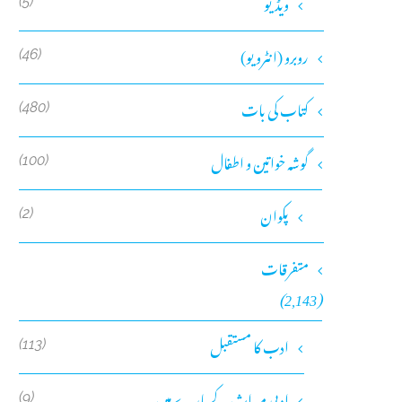
ویڈیو
(5)
روبرو (انٹرویو)
(46)
کتاب کی بات
(480)
گوشہ خواتین و اطفال
(100)
پکوان
(2)
متفرقات
(2,143)
ادب کا مستقبل
(113)
ادبی میراث کے بارے میں
(9)