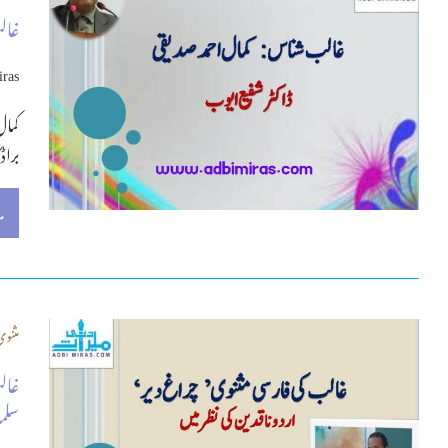
غال
iras
کمال
براڈ
م
مثنوی
غالب
سلم