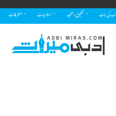
اب کی بات
تحقیق و تنقید
اسلامیات
متفرقات