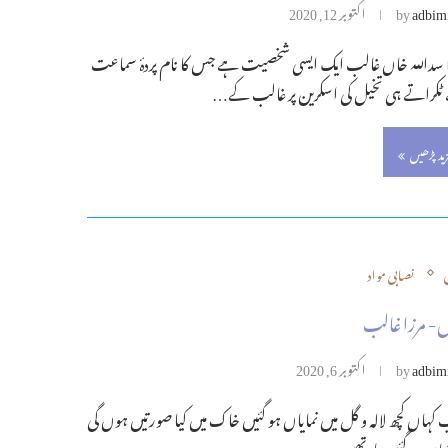
adbim
by
اکتوبر 12, 2020
 سداللہ خاں غالب ایک ایسی شخصیت ہے جس کا نام پردۂ سماعت
ٹکراتے ہی تخیل کی اسکرین پر غالب کے…
زید پڑھیں
نصابی مواد
- مرزا غالب
adbim
by
اکتوبر 6, 2020
ہاں کچھ لالہ و گل میں نمایاں ہو گئیں خاک میں کیا صورتیں ہوں گی
نہاں ہو گئیں یاد تھیں…