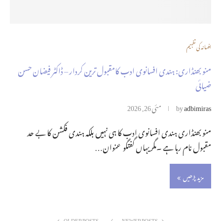
افسانہ کی تفہیم
منو بھنڈاری: ہندی افسانوی ادب کامقبول ترین کردار – ڈاکٹر فیضان حسن
ضیائی
adbimiras
by
مئی 26, 2026
منو بھنڈاری ہندی افسانوی ادب کا ہی نہیں بلکہ ہندی فکشن کا بے حد
مقبول نام رہا ہے ۔مگر یہاں گفتگو عنوان…
مزید پڑھیں
OLDER POSTS
NEWER POSTS