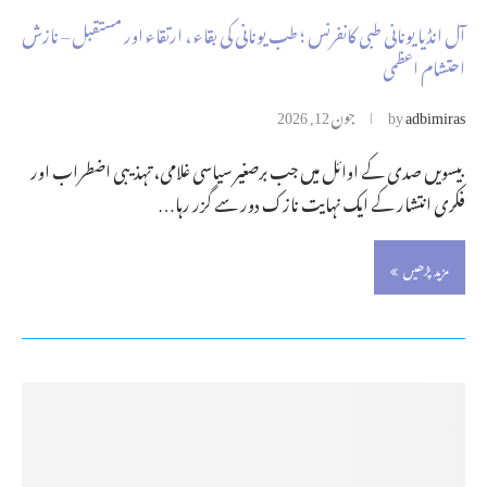
آل انڈیا یونانی طبی کانفرنس ؛ طب یونانی کی بقاء ، ارتقاء اور مستقبل – نازش
احتشام اعظمی
adbimiras
by
جون 12, 2026
بیسویں صدی کے اوائل میں جب برصغیر سیاسی غلامی، تہذیبی اضطراب اور
فکری انتشار کے ایک نہایت نازک دور سے گزر رہا…
مزید پڑھیں