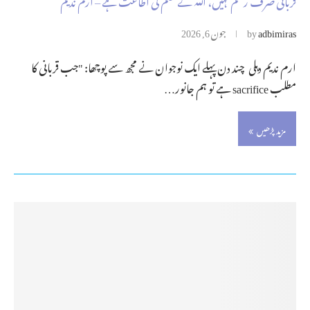
adbimiras
by
جون 6, 2026
ارم ندیم دہلی چند دن پہلے ایک نوجوان نے مجھ سے پوچھا: "جب قربانی کا
مطلب sacrifice ہے تو ہم جانور…
مزید پڑھیں