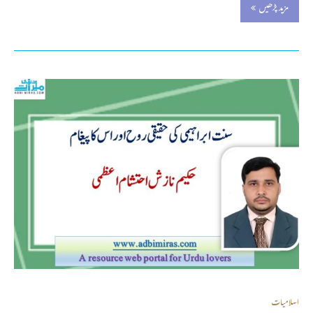
مزید پڑھیں
اسلامیات