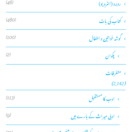
روبرو (انٹرویو)
(46)
کتاب کی بات
(480)
گوشہ خواتین و اطفال
(100)
پکوان
(2)
متفرقات
(2,142)
ادب کا مستقبل
(113)
ادبی میراث کے بارے میں
(9)