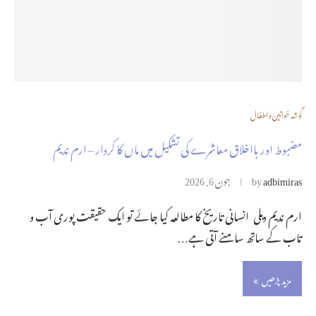
گوشہ خواتین و اطفال
مضبوط اور بااخلاق معاشرے کی تشکیل میں ماں کا کردار – ارم ندیم
adbimiras
by
جون 6, 2026
ارم ندیم دہلی انسانی تاریخ کا مطالعہ کیا جائے تو ایک حقیقت پوری آب و
تاب کے ساتھ سامنے آتی ہے…
مزید پڑھیں