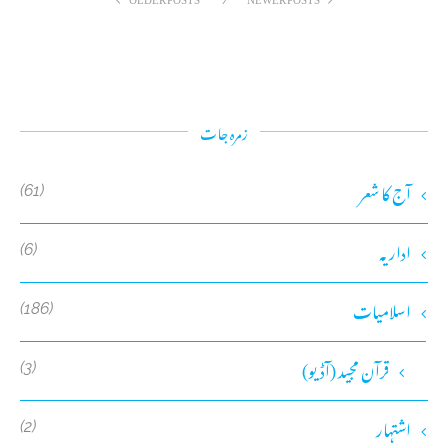
زمرہ جات
آج کا شعر
(61)
اداریہ
(6)
اسلامیات
(186)
قرآن مجید (آڈیو)
(3)
اشتہار
(2)