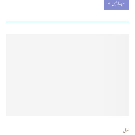
مزید پڑھیں
غزل