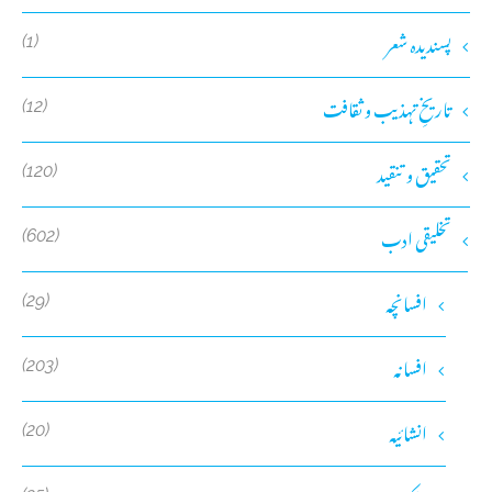
پسندیدہ شعر
(1)
تاریخِ تہذیب و ثقافت
(12)
تحقیق و تنقید
(120)
تخلیقی ادب
(602)
افسانچہ
(29)
افسانہ
(203)
انشائیہ
(20)