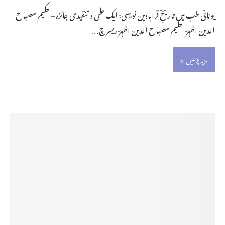
یونانی طب میں تاریخِ قرابادین نویسی: ایک علمی و تنقیدی جائزہ – حکیم مصباح
الدین اظہرؔ حکیم مصباح الدین اظہرؔ ریسرچ…
مزید پڑھیں