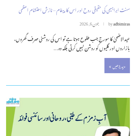
سنت ابراہیمی کی حقیقی روح اور اس کا پیغام – نازش احتشام اعظمی
adbimiras
by
جون 6, 2026
عیدالاضحیٰ کا سورج جب طلوع ہوتا ہے تو اس کی روشنی صرف گھروں،
بازاروں اور گلیوں کو روشن نہیں کرتی بلکہ وہ…
مزید پڑھیں