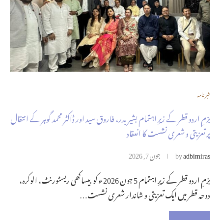
خبر نامہ
بزمِ اردو قطر کے زیرِ اہتمام بشیر بدر، فاروق سید اور ڈاکٹر محمد گوہر کے انتقال
پر تعزیتی و شعری نشست کا انعقاد
adbimiras
by
جون 7, 2026
بزمِ اردو قطر کے زیرِ اہتمام 5 جون 2026ء کو بیساکھی ریسٹورنٹ، الوکرہ،
دوحہ قطر میں ایک تعزیتی و شاندار شعری نشست…