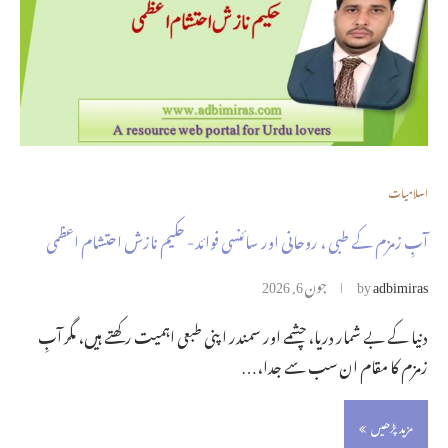
اسلامیات
آبِ زمزم کے طبی ، روحانی اور سائنسی فوائد- حکیم نازش احتشام اعظمی
adbimiras
by
جون 6, 2026
دنیا کے بے شمار دریا، چشمے اور سمندر اپنی طبعی اہمیت رکھتے ہیں، مگر آبِ
زمزم کا مقام ان سب سے جدا،…
مزید پڑھیں