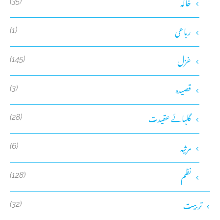
خاکہ
(35)
رباعی
(1)
غزل
(145)
قصیدہ
(3)
گلہائے عقیدت
(28)
مرثیہ
(6)
نظم
(128)
تربیت
(32)