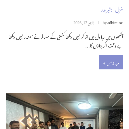
غزل- بشیر بدر
adbimiras
by
جون 12, 2026
آنکھوں میں رہا دل میں اتر کر نہیں دیکھا کشتی کے مسافر نے سمندر نہیں دیکھا
بے وقت اگر جاؤں گا…
مزید پڑھیں