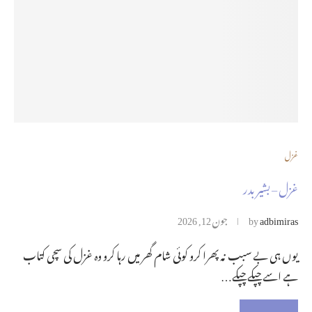
غزل
غزل – بشیر بدر
adbimiras
by
جون 12, 2026
یوں ہی بے سبب نہ پھرا کرو کوئی شام گھر میں رہا کرو وہ غزل کی سچی کتاب
ہے اسے چپکے چپکے…