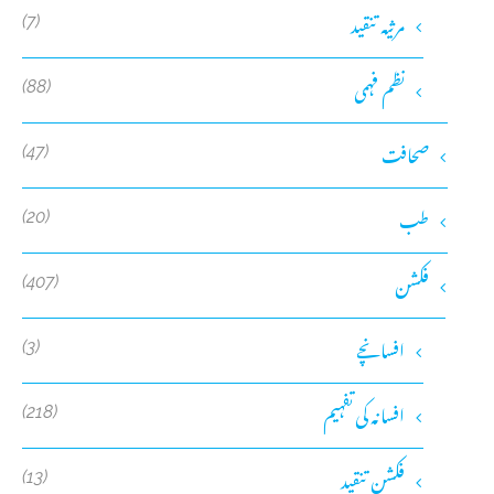
مرثیہ تنقید
(7)
نظم فہمی
(88)
صحافت
(47)
طب
(20)
فکشن
(407)
افسانچے
(3)
افسانہ کی تفہیم
(218)
فکشن تنقید
(13)