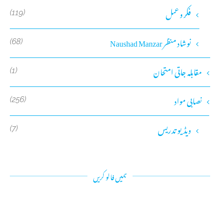
فکر و عمل
(119)
نوشاد منظر Naushad Manzar
(68)
مقابلہ جاتی امتحان
(1)
نصابی مواد
(256)
ویڈیو تدریس
(7)
ہمیں فالو کریں