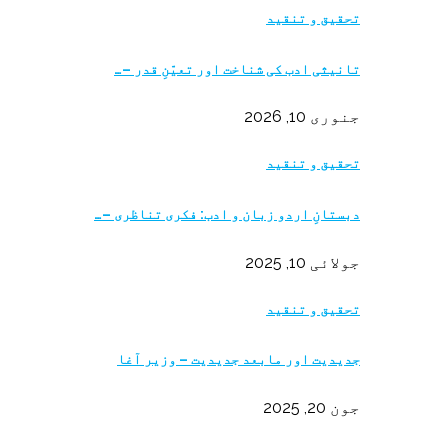
تحقیق و تنقید
تانیثی ادب کی شناخت اور تعیّنِ قدر –…
جنوری 10, 2026
تحقیق و تنقید
دبستانِ اردو زبان و ادب: فکری تناظری –…
جولائی 10, 2025
تحقیق و تنقید
جدیدیت اور مابعد جدیدیت – وزیر آغا
جون 20, 2025