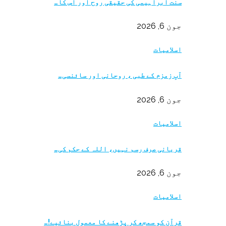
سنت ابراہیمی کی حقیقی روح اور اس کا…
جون 6, 2026
اسلامیات
آبِ زمزم کے طبی ، روحانی اور سائنسی…
جون 6, 2026
اسلامیات
قربانی صرف رسم نہیں، اللہ کے حکم کی…
جون 6, 2026
اسلامیات
قرآن کو سمجھ کر پڑھنے کا معمول بنائیے!…