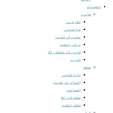
تنقیدات
شاعری
نظم فہمی
غزل شناسی
مثنوی کی تفہیم
مرثیہ تنقید
شاعری کے مختلف رنگ
تجزیے
فکشن
ناول شناسی
افسانہ کی تفہیم
افسانچے
فکشن کے رنگ
فکشن تنقید
ڈرامہ