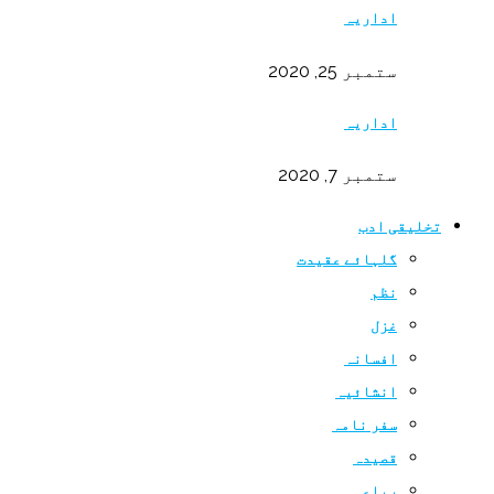
اداریہ
ستمبر 25, 2020
اداریہ
ستمبر 7, 2020
تخلیقی ادب
گلہائے عقیدت
نظم
غزل
افسانہ
انشائیہ
سفر نامہ
قصیدہ
رباعی