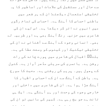
سے حال اور مستقبل کی علامات اور اساطیر کا یہ
تخلیقی استعمال دیکھئے: ان کے ہر شعر میں
باطنی احساس کا آہنگ ہے۔ احساس کی تمام رگوں
میں انہوں نے اتر کر دیکھا ہے۔ اس لیے ان کی
شاعری میں حزنیہ رنگ آہنگ بھی ہے اور طربیہ لے
بھی۔ انسانی وجود کے آہنگ سے آشنائی نے ان کی
تخلیقی تیکنیک اور کینوس کو وسعت عطا کی ہے۔
بلندؔ اقبال کی شاعری میں پورے چاند کی رات
روشن ہے۔ بانسری کی سریلی مدُھر آواز ہے۔ کنول
کے پھول ہیں۔ پریم کی روشنی ہے۔ محبت کا سورج
ہے۔ باطن کے آہنگ سے ان کے احساس و اظہار کا
آہنگ جڑا ہوا ہے۔ ان کی شاعری میں داخلی اور
خارجی وجود کی وحدت اور ہم آہنگی ہے۔ ایک ہی
تانت ہے جو بج رہی ہے۔ کبیر کی مانیں تو ان کی