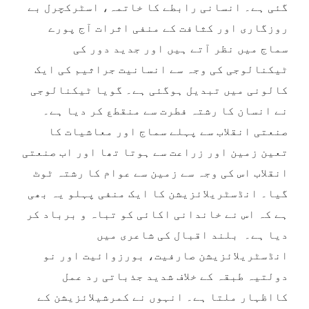
گئی ہے۔ انسانی رابطے کا خاتمہ، اسٹرکچرل بے
روزگاری اور کثافت کے منفی اثرات آج پورے
سماج میں نظر آتے ہیں اور جدید دور کی
ٹیکنالوجی کی وجہ سے انسانیت جراثیم کی ایک
کالونی میں تبدیل ہوگئی ہے۔ گویا ٹیکنالوجی
نے انسان کا رشتہ فطرت سے منقطع کر دیا ہے۔
صنعتی انقلاب سے پہلے سماج اور معاشیات کا
تعین زمین اور زراعت سے ہوتا تھا اور اب صنعتی
انقلاب اس کی وجہ سے زمین سے عوام کا رشتہ ٹوٹ
گیا۔ انڈسٹریلائزیشن کا ایک منفی پہلو یہ بھی
ہے کہ اس نے خاندانی اکائی کو تباہ و برباد کر
دیا ہے۔ بلند اقبال کی شاعری میں
انڈسٹریلائزیشن صارفیت، بورزوائیت اور نو
دولتیہ طبقہ کے خلاف شدید جذباتی رد عمل
کااظہار ملتا ہے۔ انہوں نے کمرشیلائزیشن کے