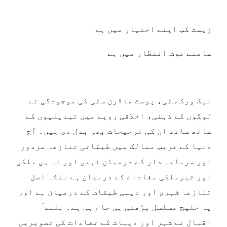
زیست کب اپنے اختیار میں ہے
سامنے موت انتظار میں ہے
نیک ورک سٹی، پوسٹ ماڈرن سٹی کی موجودگی نے
لوگوں کے ذہنی، اخلاقی رویے میں تبدیلیوں کے
ساتھ ساتھ ان کی ترجیحات بھی بدل دی ہیں۔ آج
دنیا کے غریب ممالک میں طبقاتی تنازعہ مزدور
اور سرمایہ دار کے درمیان نہیں اور نہ ہی ملکی
اور غیرملکی مفادات کے درمیان ہے بلکہ اصل
تنازعہ شہری اور دیہی طبقات کے درمیان ہے اور
یہ خلیج مسلسل بڑھتی ہی جا رہی ہے۔ بلند ؔ
اقبال نے شہر اور دیہات کے تضادات کی تصویریں