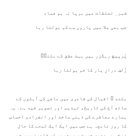
شہر ِ تعلقات میں برپا نہ ہو فساد
جب بھی مِلا میں یاروں سے کم بولتا رہا
پُرپیچ رہگزر ہیں بہت عشق کے بلندؔ
زُلفِ درازِ یار کا خم بولتا رہا
بلند ؔ اقبال کی شاعری میں ماضی کی آہٹوں کے
ساتھ آج کی تاریخ، تہذیب اور تصویر قید ہے۔ یہ
ہمارے معاشرے کی ذہنی ساخت اور انفرادی احساس
کا روز نامچہ ہے جس میں ایک ایک لمحے کا حال
درج ہے۔ عصری حسیت سے معمور اس شاعری میں جو