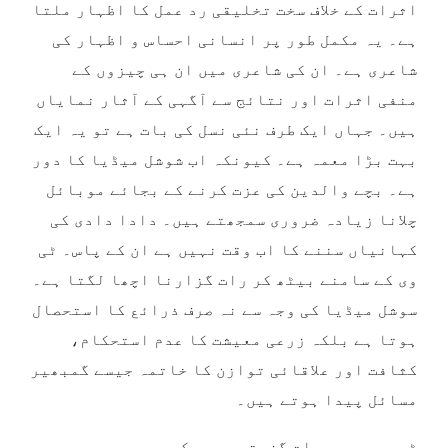
اثرات کے خلاف سخت تخلیقی رد عمل کا اظہار ملتا
ہے۔ یہ مکمل طور پر انسانی احساس و اظہار کی
شاعری ہے۔ ان کی شاعری میں ان ہی چیزوں کے
منفی اثرات اور نتائج سے آگہی کے آثار نمایاں
ہیں۔ جہاں ایک طرف نئی نسل کی بات ہے تو یہ ایک
بہت بڑا معمہ ہے۔ کیونکہ اب شوشل میڈیا کا دور
ہے۔ بچے والدین کی عزت کرنے کے بجائے موبائل
چلانا زیادہ ضروری سمجھتے ہیں۔ دادا دادی کی
کہانیاں سننے کا اب وقت نہیں ہے ان کے پاس۔ ٹی
وی کے سامنے بیٹھ کر رات گزارنا اچھا لگتا ہے۔
سوشل میڈیا کی وجہ سے نہ صرف ذرائع کا استحصال
ہوتا ہے بلکہ زرعی معیشت کا عدم استحکام،
کثافت اور علاقائی توازن کا خاتمہ جیسے گمبھیر
مسائل پیدا ہوتے ہیں۔
ٹی وی پر ہے رات گزرتی بچوں کی