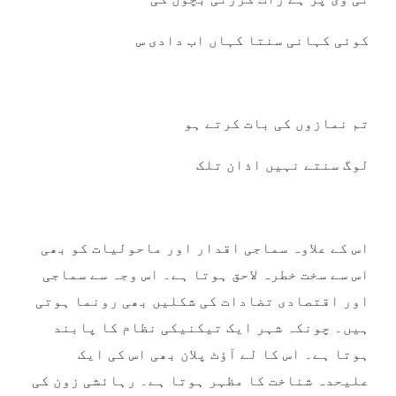
کوئی کہانی سنتا کہاں اب دادی س
تم نمازوں کی بات کرتے ہو
لوگ سنتے نہیں اذان تلک
اس کے علاوہ سماجی اقدار اور ماحولیات کو بھی
اس سے سخت خطرہ لاحق ہوتا ہے۔ اس وجہ سے سماجی
اور اقتصادی تضادات کی شکلیں بھی رونما ہوتی
ہیں۔ چونکہ شہر ایک تیکنیکی نظام کا پابند
ہوتا ہے۔ اس کا لے آؤٹ پلان بھی اس کی ایک
علیحدہ شناخت کا مظہر ہوتا ہے۔ رہائشی زون کی