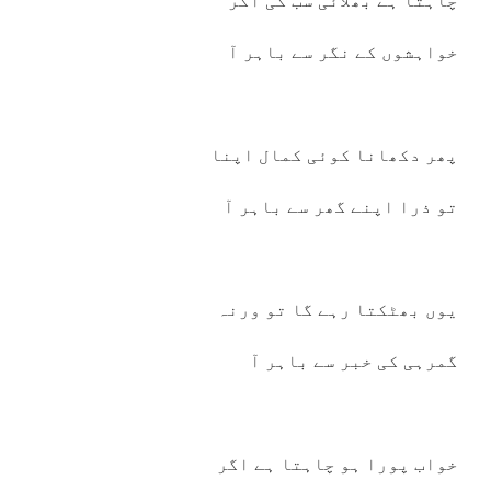
چاہتا ہے بھلائی سب کی اگر
خواہشوں کے نگر سے باہر آ
پھر دکھانا کوئی کمال اپنا
تو ذرا اپنے گھر سے باہر آ
یوں بھٹکتا رہے گا تو ورنہ
گمرہی کی خبر سے باہر آ
خواب پورا ہو چاہتا ہے اگر