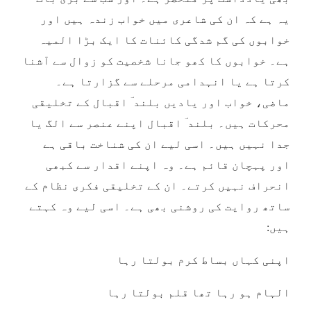
یہ ہے کہ ان کی شاعری میں خواب زندہ ہیں اور
خوابوں کی گم شدگی کائنات کا ایک بڑا المیہ
ہے۔ خوابوں کا کھو جانا شخصیت کو زوال سے آشنا
کرتا ہے یا انہدامی مرحلے سے گزارتا ہے۔
ماضی، خواب اور یادیں بلند ؔ اقبال کے تخلیقی
محرکات ہیں۔ بلند ؔ اقبال اپنے عنصر سے الگ یا
جدا نہیں ہیں۔ اسی لیے ان کی شناخت باقی ہے
اور پہچان قائم ہے۔ وہ اپنے اقدار سے کبھی
انحراف نہیں کرتے۔ ان کے تخلیقی فکری نظام کے
ساتھ روایت کی روشنی بھی ہے۔ اسی لیے وہ کہتے
ہیں:
اپنی کہاں بساط کرم بولتا رہا
الہام ہو رہا تھا قلم بولتا رہا