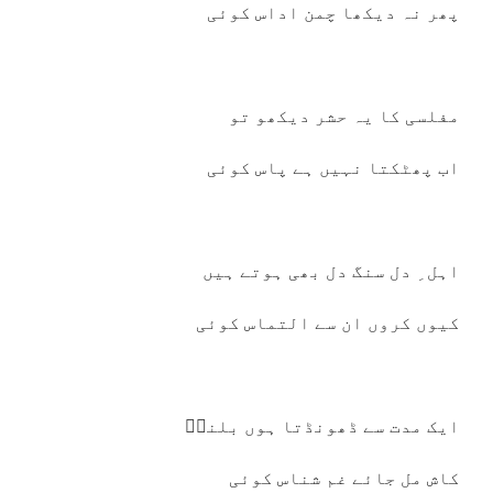
پھر نہ دیکھا چمن اداس کوئی
مفلسی کا یہ حشر دیکھو تو
اب پھٹکتا نہیں ہے پاس کوئی
اہل ِ دل سنگ دل بھی ہوتے ہیں
کیوں کروں ان سے التماس کوئی
ایک مدت سے ڈھونڈتا ہوں بلندؔ
کاش مل جائے غم شناس کوئی