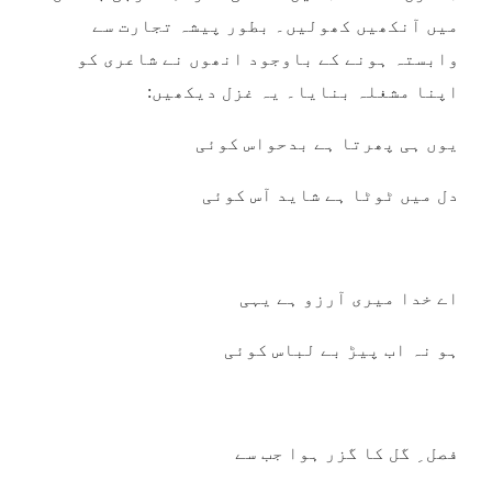
میں آنکھیں کھولیں۔ بطور پیشہ تجارت سے
وابستہ ہونے کے باوجود انھوں نے شاعری کو
اپنا مشغلہ بنایا۔ یہ غزل دیکھیں:
یوں ہی پھرتا ہے بدحواس کوئی
دل میں ٹوٹا ہے شاید آس کوئی
اے خدا میری آرزو ہے یہی
ہو نہ اب پیڑ بے لباس کوئی
فصل ِ گل کا گزر ہوا جب سے