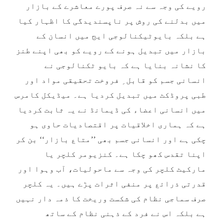
رویے کی وجہ سے نہ صرف پورے معاشرے کے بازار
میں بدلنے کی روش پر ناپسندیدگی کا اظہار کیا
ہے بلکہ بایوٹیکنالوجی ایج میں انسان کے
بازار میں تبدیل ہونے کے رویے کو بھی اپنے طنز
کا نشانہ بنایا ہے کہ بایو ٹکنالوجی نے
انسانی جسم کو قابل ِ فروخت تحقیقی مواد اور
طبی پروڈکٹ میں تبدیل کردیا ہے۔ میڈیکل کامرس
میں انسانی اعضاء کی ڈیمانڈ نے یہ ثابت کردیا
ہے کہ ہماری اخلاقیات پر اقتصادیات حاوی ہو
چکی ہے اور انسانی جسم بھی ’’متاع بازار‘‘ بن کر
اپنا تقدس کھو چکا ہے۔ کنزیومر کلچر یا
مارکیٹ کلچر کی وجہ سے ماحولیات، آب وہوا اور
قدرتی ذرائع پر منفی اثرات پڑے ہیں۔ یہ کلچر
صرف سماجی نظام کی شکست وریخت کا ذمہ دار نہیں
ہے بلکہ اس نے فرد کے ذہنی نظام کے ساتھ