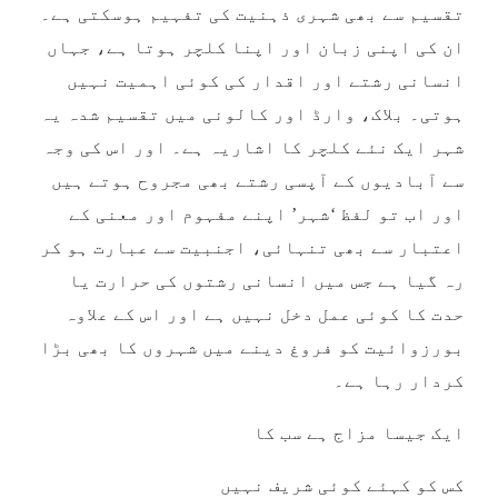
تقسیم سے بھی شہری ذہنیت کی تفہیم ہوسکتی ہے۔
ان کی اپنی زبان اور اپنا کلچر ہوتا ہے، جہاں
انسانی رشتے اور اقدار کی کوئی اہمیت نہیں
ہوتی۔ بلاک، وارڈ اور کالونی میں تقسیم شدہ یہ
شہر ایک نئے کلچر کا اشاریہ ہے۔ اور اس کی وجہ
سے آبادیوں کے آپسی رشتے بھی مجروح ہوتے ہیں
اور اب تو لفظ ‘شہر’ اپنے مفہوم اور معنی کے
اعتبار سے بھی تنہائی، اجنبیت سے عبارت ہو کر
رہ گیا ہے جس میں انسانی رشتوں کی حرارت یا
حدت کا کوئی عمل دخل نہیں ہے اور اس کے علاوہ
بورزوائیت کو فروغ دینے میں شہروں کا بھی بڑا
کردار رہا ہے۔
ایک جیسا مزاج ہے سب کا
کس کو کہئے کوئی شریف نہیں