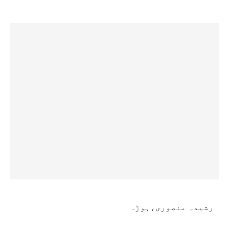
رشیدہ منصوری،ہوڑہ