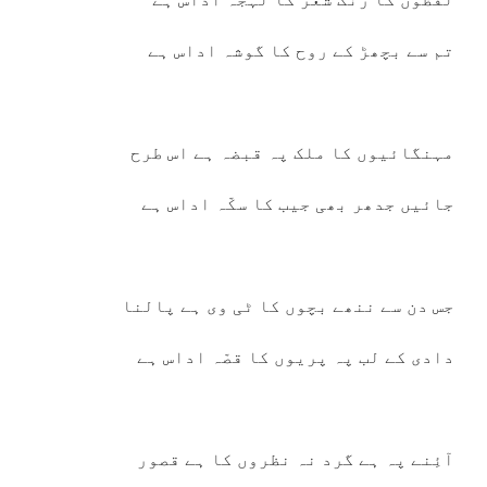
تم سے بچھڑ کے روح کا گوشہ اداس ہے
مہنگائیوں کا ملک پہ قبضہ ہے اس طرح
جائیں جدھر بھی جیب کا سکّہ اداس ہے
جس دن سے ننھے بچوں کا ٹی وی ہے پالنا
دادی کے لب پہ پریوں کا قصّہ اداس ہے
آئِنے پہ ہے گرد نہ نظروں کا ہے قصور