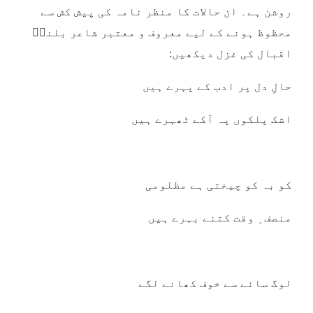
روشن ہے۔ ان حالات کا منظر نامہ کی پیش کش سے
محظوظ ہونے کے لیے معروف و معتبر شاعر بلندؔ
اقبال کی غزل دیکھیں:
حالِ دل پر ادب کے پہرے ہیں
اشک پلکوں پہ آکے ٹھہرے ہیں
کو بہ کو چیختی ہے مظلومی
منصف ِ وقت کتنے بہرے ہیں
لوگ سائے سے خوف کھانے لگے