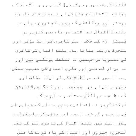
خاندانی قدریں بھی تبدیل کردی ہیں۔ اتحاد کے
بجائے انتشار کو جنم دیا ہے۔ مسابقت، مادیت
پرستی اور بیگانگی کے رویہ کو فروغ دیا ہے۔
بلند ؔ اقبال نے اقتصادی مادیت، کنزیومر
کیپٹل ازم کے خلاف اپنی شاعری کو ایک مؤثر اور
متحرک ذریعہ بنایا ہے۔ بلند اقبال کی شاعری
کی معنویاتی جہتیں نہ منکشف ہوسکتی ہیں اور
نہ ہی ان کے فنی اور فکری اعماق کی تفہیم ممکن
ہے۔ انہوں نے جس نظامِ فکر کو اپنا مطاف اور
محور بنایا ہے وہ موجودہ دور کے گلوبلائزیشن
کے نظام سے بالکل مختلف ہے۔ آج جبکہ
ٹیکنالوجی نے انسانی ذہنوں سے اس کے خواب، اس
کی یادیں، گم شدہ لمحے اور ماضی کو سلب کرلیا
ہے، ایسے میں بلند اقبال کی شاعری میں گم شدہ
لمحوں، چہروں اور اشیاء کو یاد کرنے کا عمل