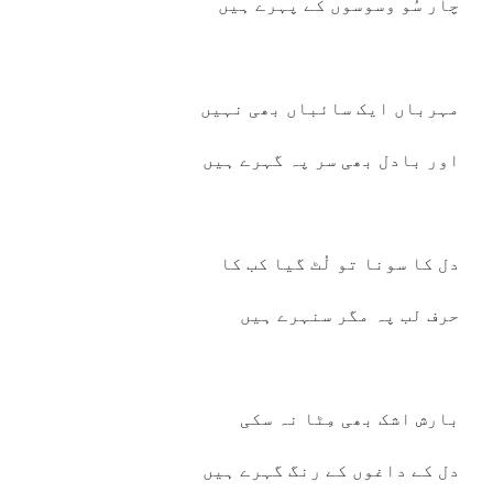
چار سُو وسوسوں کے پہرے ہیں
مہرباں ایک سائباں بھی نہیں
اور بادل بھی سر پہ گہرے ہیں
دل کا سونا تو لُٹ گیا کب کا
حرف لب پہ مگر سنہرے ہیں
بارش اشک بھی مِٹا نہ سکی
دل کے داغوں کے رنگ گہرے ہیں