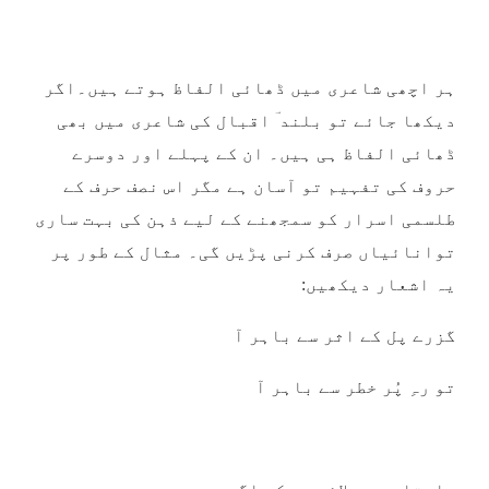
ہر اچھی شاعری میں ڈھائی الفاظ ہوتے ہیں۔اگر
دیکھا جائے تو بلند ؔ اقبال کی شاعری میں بھی
ڈھائی الفاظ ہی ہیں۔ ان کے پہلے اور دوسرے
حروف کی تفہیم تو آسان ہے مگر اس نصف حرف کے
طلسمی اسرار کو سمجھنے کے لیے ذہن کی بہت ساری
توانائیاں صرف کرنی پڑیں گی۔ مثال کے طور پر
یہ اشعار دیکھیں:
گزرے پل کے اثر سے باہر آ
تو رہِ پُر خطر سے باہر آ