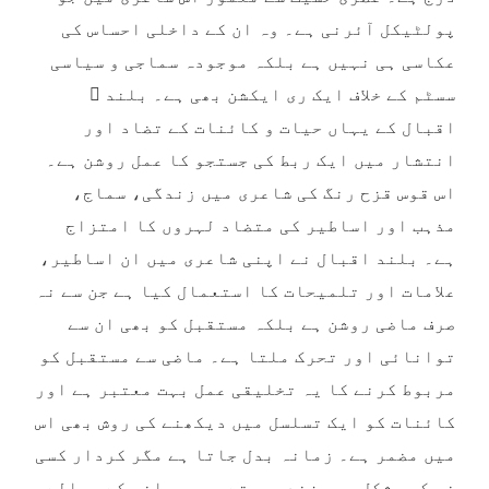
پولٹیکل آئرنی ہے۔ وہ ان کے داخلی احساس کی
عکاسی ہی نہیں ہے بلکہ موجودہ سماجی و سیاسی
سسٹم کے خلاف ایک ری ایکشن بھی ہے۔ بلند ؔ
اقبال کے یہاں حیات و کائنات کے تضاد اور
انتشار میں ایک ربط کی جستجو کا عمل روشن ہے۔
اس قوس قزح رنگ کی شاعری میں زندگی، سماج،
مذہب اور اساطیر کی متضاد لہروں کا امتزاج
ہے۔ بلند اقبال نے اپنی شاعری میں ان اساطیر،
علامات اور تلمیحات کا استعمال کیا ہے جن سے نہ
صرف ماضی روشن ہے بلکہ مستقبل کو بھی ان سے
توانائی اور تحرک ملتا ہے۔ ماضی سے مستقبل کو
مربوط کرنے کا یہ تخلیقی عمل بہت معتبر ہے اور
کائنات کو ایک تسلسل میں دیکھنے کی روش بھی اس
میں مضمر ہے۔ زمانہ بدل جاتا ہے مگر کردار کسی
نہ کسی شکل میں زندہ رہتے ہیں۔ ماضی کے حوالے