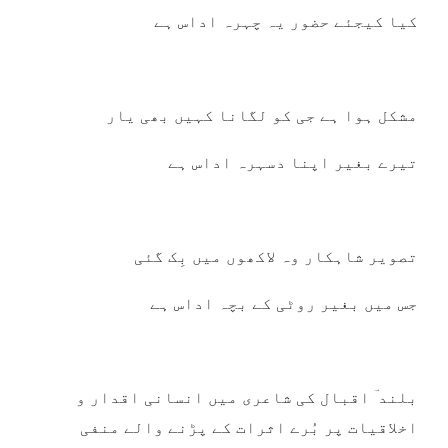
کیا کیجئے حضور یہ چہرہ اداس ہے
مشکل ہوا ہے جی کو لگانا کہیں بھی یار
تیرے بغیر اپنا دسہرہ اداس ہے
تصویر شاہکار وہ لاکھوں میں بِک گئی
جس میں بغیر روٹی کے بچہ اداس ہے
بلند ؔ اقبال کی شاعری میں انسانی اقدار و
اخلاقیات پر بُرے اثرات کے پڑنے والے منفی