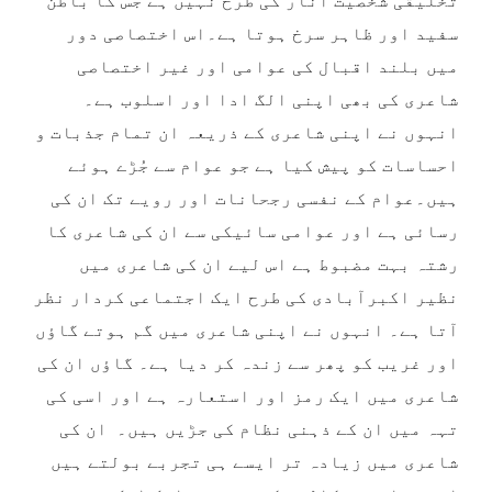
تخلیقی شخصیت انار کی طرح نہیں ہے جس کا باطن
سفید اور ظاہر سرخ ہوتا ہے۔اس اختصاصی دور
میں بلند اقبال کی عوامی اور غیر اختصاصی
شاعری کی بھی اپنی الگ ادا اور اسلوب ہے۔
انہوں نے اپنی شاعری کے ذریعہ ان تمام جذبات و
احساسات کو پیش کیا ہے جو عوام سے جُڑے ہوئے
ہیں۔عوام کے نفسی رجحانات اور رویے تک ان کی
رسائی ہے اور عوامی سائیکی سے ان کی شاعری کا
رشتہ بہت مضبوط ہے اس لیے ان کی شاعری میں
نظیر اکبرآبادی کی طرح ایک اجتماعی کردار نظر
آتا ہے۔ انہوں نے اپنی شاعری میں گم ہوتے گاؤں
اور غریب کو پھر سے زندہ کر دیا ہے۔ گاؤں ان کی
شاعری میں ایک رمز اور استعارہ ہے اور اسی کی
تہہ میں ان کے ذہنی نظام کی جڑیں ہیں۔ ان کی
شاعری میں زیادہ تر ایسے ہی تجربے بولتے ہیں