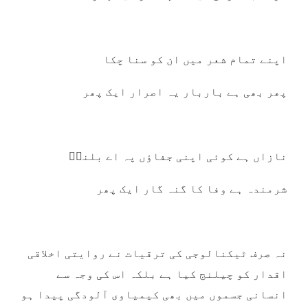
اپنے تمام شعر میں ان کو سنا چکا
پھر بھی ہے باربار یہ اصرار ایک پھر
نازاں ہے کوئی اپنی جفاؤں پہ اے بلندؔ
شرمندہ ہے وفا کا گنہ گار ایک پھر
نہ صرف ٹیکنالوجی کی ترقیات نے روایتی اخلاقی
اقدار کو چیلنج کیا ہے بلکہ اس کی وجہ سے
انسانی جسموں میں بھی کیمیاوی آلودگی پیدا ہو