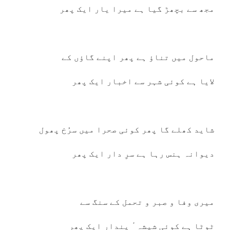
مجھ سے بچھڑ گیا ہے میرا یار ایک پھر
ماحول میں تناؤ ہے پھر اپنے گاؤں کے
لایا ہے کوئی شہر سے اخبار ایک پھر
شاید کھلے گا پھر کوئی صحرا میں سرُخ پھول
دیوانہ ہنس رہا ہے سرِ دار ایک پھر
میری وفا و صبر و تحمل کے سنگ سے
ٹوٹا ہے کوئی شیشہ ٔ پندار ایک پھر