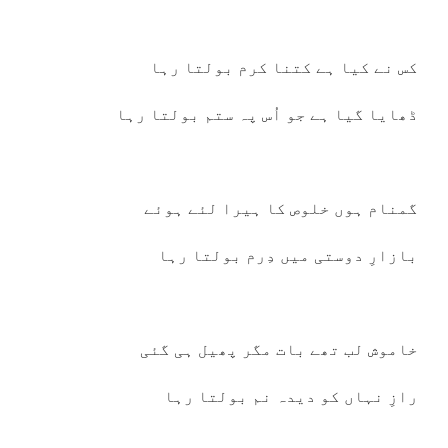
کس نے کیا ہے کتنا کرم بولتا رہا
ڈھایا گیا ہے جو اُس پہ ستم بولتا رہا
گمنام ہوں خلوص کا ہیرا لئے ہوئے
بازارِ دوستی میں دِرم بولتا رہا
خاموش لب تھے بات مگر پھیل ہی گئی
رازِ نہاں کو دیدہ نم بولتا رہا