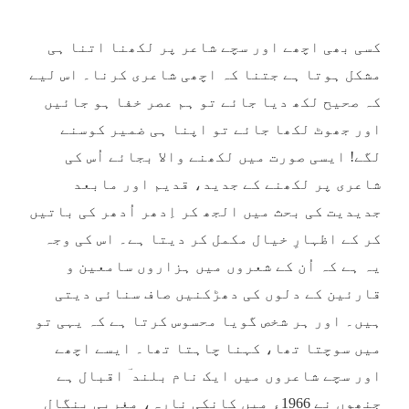
کسی بھی اچھے اور سچے شاعر پر لکھنا اتنا ہی
مشکل ہوتا ہے جتنا کہ اچھی شاعری کرنا۔ اس لیے
کہ صحیح لکھ دیا جائے تو ہم عصر خفا ہو جائیں
اور جھوٹ لکھا جائے تو اپنا ہی ضمیر کوسنے
لگے! ایسی صورت میں لکھنے والا بجائے اُس کی
شاعری پر لکھنے کے جدید، قدیم اور مابعد
جدیدیت کی بحث میں الجھ کر اِدھر اُدھر کی باتیں
کر کے اظہارِ خیال مکمل کر دیتا ہے۔ اس کی وجہ
یہ ہے کہ اُن کے شعروں میں ہزاروں سامعین و
قارئین کے دلوں کی دھڑکنیں صاف سنائی دیتی
ہیں۔ اور ہر شخص گویا محسوس کرتا ہے کہ یہی تو
میں سوچتا تھا، کہنا چاہتا تھا۔ ایسے اچھے
اور سچے شاعروں میں ایک نام بلند ؔ اقبال ہے
جنھوں نے 1966ء میں کانکی نارہ، مغربی بنگال