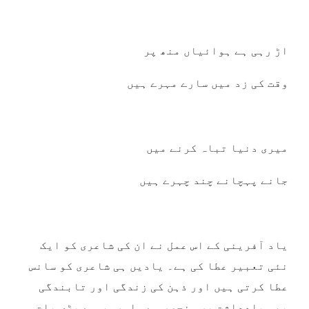
اڑ رہی ہے ہوائیاں منھ پر
وقت کی زد میں سارے مہرے ہیں
میری دنیا تباہ کرنے میں
جانے پہچانے چند چہرے ہیں
یاد آفرینی کے اس عمل نے ان کی شاعری کو ایک
نئی تعبیر عطا کی ہے۔ یادیں ہی شاعری کو سانس
عطا کرتی ہیں اور ذہن کی زندگی اور تابندگی
بھی یادداشت پر منحصر ہے۔ اور سب سے بڑی بات