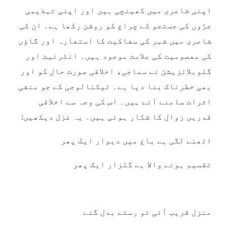
اپنی شاعری میں کھینچی ہیں اور اپنی تہذیبی
جڑوں کی جستجو کے چراغ کو روشن رکھا ہے۔ ان کی
شاعری میں شہر کی سفاکیت کا استعارہ اور گاؤں
کی معصومیت کی علامت موجود ہیں۔ انٹرنیٹ اور
گلوبلائزیشن نے سماجی، اخلاقی صورت حال کو اور
بھی خطرناک بنا دیا ہے۔ ٹیکنالوجی کے جو منفی
اثرات سامنے آئے ہیں۔ اس کی وجہ سے اخلاقی
قدریں زوال کا شکار ہوئی ہیں۔ یہ غزل دیکھیں:
اٹھنے لگی ہے باغ میں دیوار ایک پھر
تقسیم ہونے والا ہے گلزار ایک پھر
منزل قریب آئی تو رستے بدل گئے