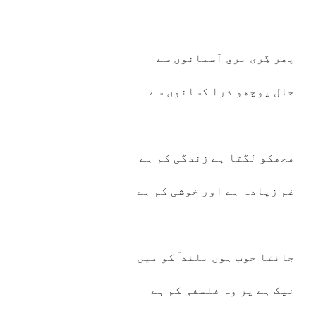
پھر گِری برق آسمانوں سے
حال پوچھو ذرا کسانوں سے
مجھکو لگتا ہے زندگی کم ہے
غم زیادہ ہے اور خوشی کم ہے
جانتا خوب ہوں بلند ؔ کو میں
نیک ہے پر وہ فلسفی کم ہے