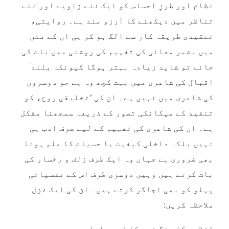
نظام اور طرزِ احساس کو ایک نئے زاویے اور نئے
تناظر میں دیکھنے کا آرزو مند ہے۔ روایتی،
تنقیدی طریقہ کار سے الگ ہو کر ہی ان کے متن
میں مضمر معانی کی تفہیم کی روشنی میں بات کی
جائے تو شاید زیادہ بہتر ہوگا کیونکہ بلند ؔ
اقبال کی شاعری میں بہت کچھ وہ ہے جو دوسروں
کی شاعری میں نہیں ہے۔ ان کی ’تخلیقی روح، کو
تنقید کے میکانکی تصور کے ذریعہ سمجھنا مشکل
ہے۔ ان کی شاعری کی تفہیم کے لیے صرف ادب ہی
نہیں بلکہ داخلی کیفیت یا حسیات کا علم ہونا
بھی ضروری ہے جہاں وہ ایک طرف زلف و رخسار کی
بات کرتے ہیں وہیں دوسری طرف اس کے نفسیاتی
پہلو کو بھی اجاگر کرتے ہیں۔ ان کی ایک غزل
ملاحظہ کریں:
لفظوں کا رنگ شعر کا لہجہ اداس ہے