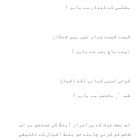
مفلسی کے کھنڈر سے باہر آ
کیسے کیسے جہاں میں ہیں فنکار
اپنے باغِ ہنر سے باہر آ
کوئی لمبی کہانی لکھ اقبال
قصہ ٔ ِ مختصر سے باہر آ
اس نصف حرف کے پراسرار آہنگ کی جستجو ہر اس
شخص کو کرنی چاہئے جو بلندؔ اقبال کے تخلیقی