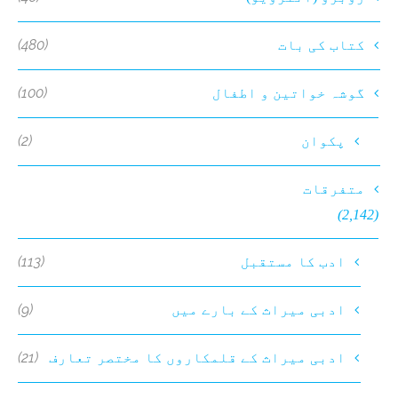
(480)
کتاب کی بات
(100)
گوشہ خواتین و اطفال
(2)
پکوان
متفرقات
(2,142)
(113)
ادب کا مستقبل
(9)
ادبی میراث کے بارے میں
(21)
ادبی میراث کے قلمکاروں کا مختصر تعارف