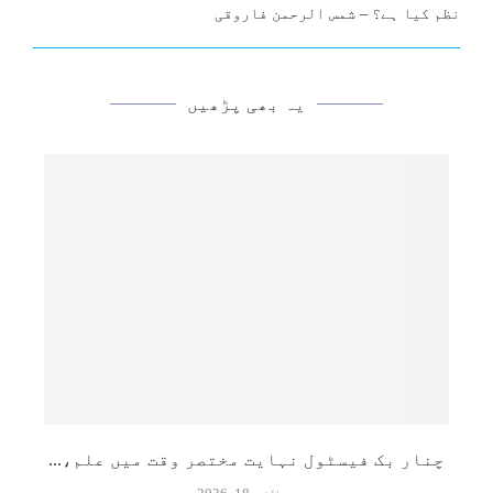
نظم کیا ہے؟ – شمس الرحمن فاروقی
یہ بھی پڑھیں
چنار بک فیسٹول نہایت مختصر وقت میں علم،...