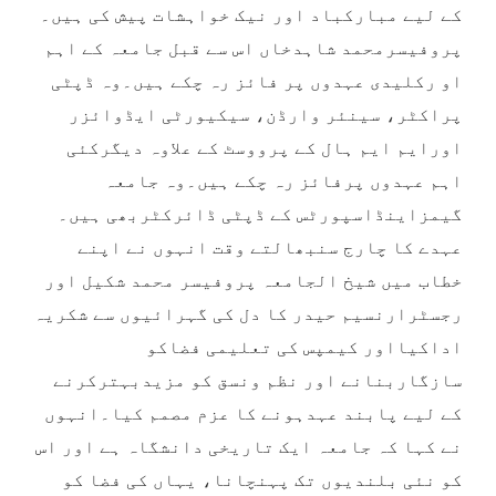
کے لیے مبارکباد اور نیک خواہشات پیش کی ہیں۔
پروفیسرمحمد شاہدخاں اس سے قبل جامعہ کے اہم
او رکلیدی عہدوں پر فائز رہ چکے ہیں۔وہ ڈپٹی
پراکٹر، سینئر وارڈن، سیکیورٹی ایڈوائزر
اورایم ایم ہال کے پرووسٹ کے علاوہ دیگرکئی
اہم عہدوں پرفائز رہ چکے ہیں۔وہ جامعہ
گیمزاینڈاسپورٹس کے ڈپٹی ڈائرکٹربھی ہیں۔
عہدے کا چارج سنبھالتے وقت انہوں نے اپنے
خطاب میں شیخ الجامعہ پروفیسر محمد شکیل اور
رجسٹرارنسیم حیدر کا دل کی گہرائیوں سے شکریہ
اداکیااور کیمپس کی تعلیمی فضاکو
سازگاربنانے اور نظم ونسق کو مزیدبہترکرنے
کے لیے پابند عہدہونے کا عزم مصمم کیا۔انہوں
نے کہا کہ جامعہ ایک تاریخی دانشگاہ ہے اور اس
کو نئی بلندیوں تک پہنچانا، یہاں کی فضا کو