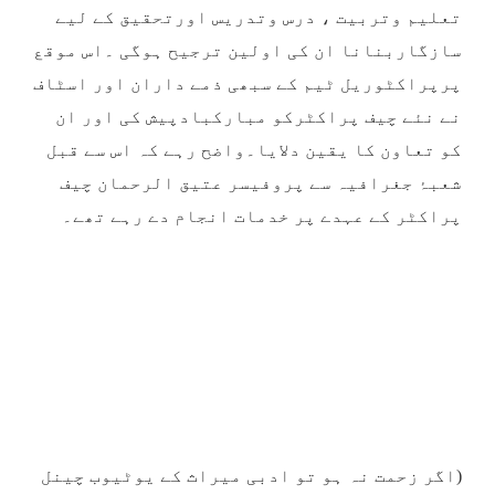
تعلیم وتربیت ، درس وتدریس اورتحقیق کے لیے
سازگاربنانا ان کی اولین ترجیح ہوگی ۔اس موقع
پرپراکٹوریل ٹیم کے سبھی ذمے داران اور اسٹاف
نے نئے چیف پراکٹرکو مبارکبادپیش کی اور ان
کو تعاون کا یقین دلایا۔واضح رہے کہ اس سے قبل
شعبۂ جغرافیہ سے پروفیسر عتیق الرحمان چیف
پراکٹر کے عہدے پر خدمات انجام دے رہے تھے۔
(اگر زحمت نہ ہو تو ادبی میراث کے یوٹیوب چینل