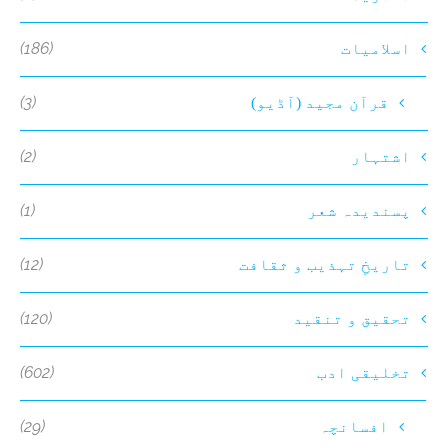
(186)
اسلامیات
(3)
قرآن مجید (آڈیو)
(2)
اشتہار
(1)
پسندیدہ شعر
(12)
تاریخِ تہذیب و ثقافت
(120)
تحقیق و تنقید
(602)
تخلیقی ادب
(29)
افسانچہ