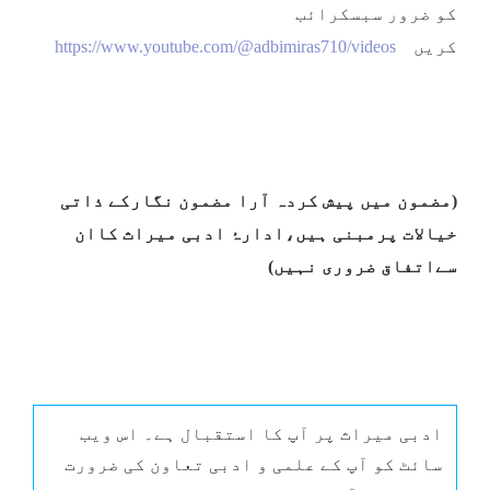
کو ضرور سبسکرائب
کریں
https://www.youtube.com/@adbimiras710/videos
(
مضمون میں پیش کردہ آرا مضمون نگارکے ذاتی
خیالات پرمبنی ہیں،ادارۂ
ادبی میراث
کاان
سےاتفاق ضروری نہیں
)
ادبی میراث پر آپ کا استقبال ہے۔ اس ویب
سائٹ کو آپ کے علمی و ادبی تعاون کی ضرورت