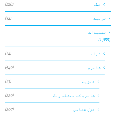
(128)
نظم
(32)
تربیت
تنقیدات
(1,055)
(14)
ڈرامہ
(540)
شاعری
(13)
تجزیے
(220)
شاعری کے مختلف رنگ
(207)
غزل شناسی