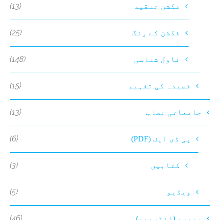
(13)
فکشن تنقید
(25)
فکشن کے رنگ
(148)
ناول شناسی
(15)
قصیدہ کی تفہیم
(13)
جامعاتی نصاب
(6)
پی ڈی ایف (PDF)
(3)
کتابیں
(5)
ویڈیو
(46)
روبرو (انٹرویو)