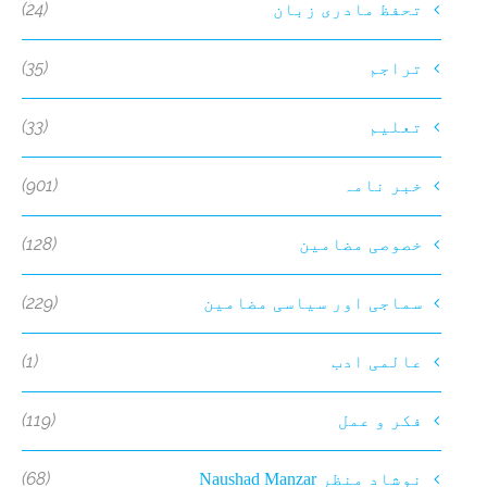
(24)
تحفظ مادری زبان
(35)
تراجم
(33)
تعلیم
(901)
خبر نامہ
(128)
خصوصی مضامین
(229)
سماجی اور سیاسی مضامین
(1)
عالمی ادب
(119)
فکر و عمل
(68)
نوشاد منظر Naushad Manzar