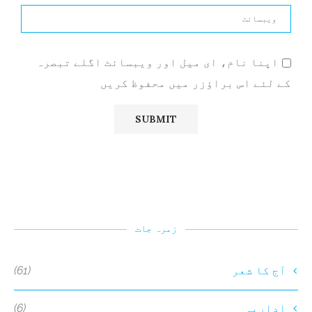
اپنا نام، ای میل اور ویبسائٹ اگلے تبصرہ
کے لئے اس براؤزر میں محفوظ کریں
زمرہ جات
(61)
آج کا شعر
(6)
اداریہ