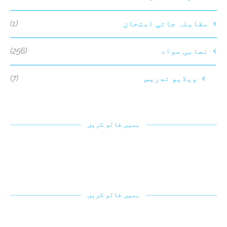
(1)
مقابلہ جاتی امتحان
(256)
نصابی مواد
(7)
ویڈیو تدریس
ہمیں فالو کریں
ہمیں فالو کریں