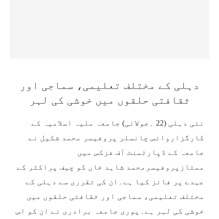
دہلی کے مختلف تعلیمی، سماجی اور
ثقافتی حلقوں میں خوشی کی لہر
نئی دہلی (22 ؍جولائی) جامعہ ملیہ اسلامیہ کے
کارگزاروائس چانسلر پروفیسر محمد شکیل نے
جامعہ کے ڈپارٹمنٹ آف فزکس میں
ممتازپروفیسرمحمد شاہد خاں کو چیف پراکٹر کے
عہدے پر فائز کیا ہے۔ان کی تقرری سے دہلی کے
مختلف تعلیمی، سماجی اور ثقافتی حلقوں میں
خوشی کی لہر ہے۔پوری جامعہ برادری نے ان کو اس