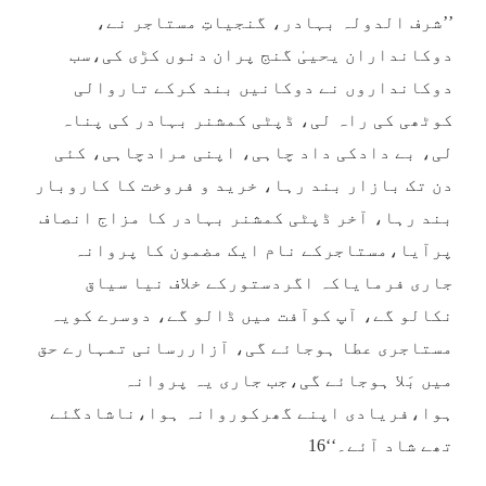
’’شرف الدولہ بہادر، گنجیاتِ مستاجر نے،
دوکانداران یحییٰ گنج پران دنوں کڑی کی،سب
دوکانداروں نے دوکانیں بند کرکے تاروالی
کوٹھی کی راہ لی، ڈپٹی کمشنر بہادر کی پناہ
لی، بے دادکی داد چاہی، اپنی مرادچاہی، کئی
دن تک بازار بند رہا، خرید و فروخت کا کاروبار
بند رہا، آخر ڈپٹی کمشنر بہادر کا مزاج انصاف
پرآیا،مستاجرکے نام ایک مضمون کا پروانہ
جاری فرمایاکہ اگردستورکے خلاف نیا سیاق
نکالو گے، آپ کوآفت میں ڈالو گے، دوسرے کویہ
مستاجری عطا ہوجائے گی، آزاررسانی تمہارے حق
میں بَلا ہوجائے گی،جب جاری یہ پروانہ
ہوا،فریادی اپنے گھرکوروانہ ہوا،ناشادگئے
تھے شاد آئے۔‘‘16