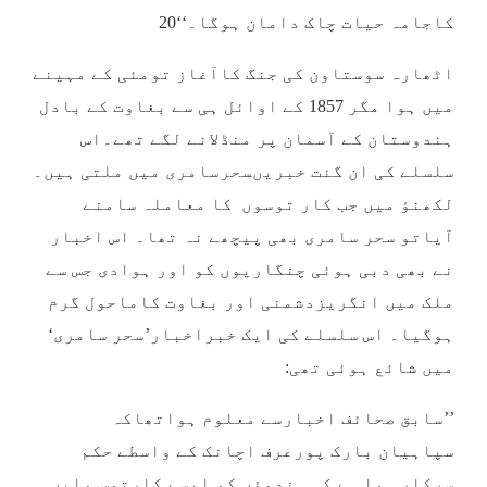
کاجامہ حیات چاک دامان ہوگا۔‘‘20
اٹھارہ سوستاون کی جنگ کاآغاز تومئی کے مہینے
میں ہوا مگر 1857 کے اوائل ہی سے بغاوت کے بادل
ہندوستان کے آسمان پر منڈلانے لگے تھے۔اس
سلسلے کی ان گنت خبریںسحرسامری میں ملتی ہیں۔
لکھنؤ میں جب کار توسوں کا معاملہ سامنے
آیاتو سحر سامری بھی پیچھے نہ تھا۔ اس اخبار
نے بھی دبی ہوئی چنگاریوں کو اور ہوادی جس سے
ملک میں انگریزدشمنی اور بغاوت کاماحول گرم
ہوگیا۔ اس سلسلے کی ایک خبراخبار’سحر سامری‘
میں شائع ہوئی تھی:
’’سابق صحائف اخبارسے معلوم ہواتھاکہ
سپاہیان بارک پورعرف اچانک کے واسطے حکم
سرکار ہوا ہے کہ ہندوؤں کو ایسے کارتوس ملیں