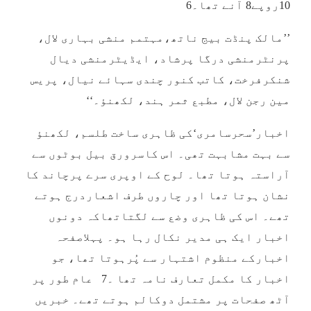
10روپے8 آنے تھا۔6
’’مالک پنڈت بیج ناتھ،مہتمم منشی بہاری لال،
پرنٹرمنشی درگا پرشاد، ایڈیٹرمنشی دیال
شنکرفرخت، کاتب کنور چندی سہائے نیال، پریس
مین رجن لال، مطبع ثمر ہند، لکھنؤ۔‘‘
اخبار’سحرسامری‘کی ظاہری ساخت طلسم، لکھنؤ
سے بہت مشابہت تھی۔ اس کاسرورق بیل بوٹوں سے
آراستہ ہوتا تھا۔ لوح کے اوپری سرے پرچاند کا
نشان ہوتا تھا اور چاروں طرف اشعاردرج ہوتے
تھے۔ اس کی ظاہری وضع سے لگتاتھاکہ دونوں
اخبار ایک ہی مدیر نکال رہا ہو۔ پہلاصفحہ
اخبارکے منظوم اشتہار سے پُرہوتا تھا، جو
اخبار کا مکمل تعارف نامہ تھا ۔7 عام طور پر
آٹھ صفحات پر مشتمل دوکالم ہوتے تھے۔ خبریں