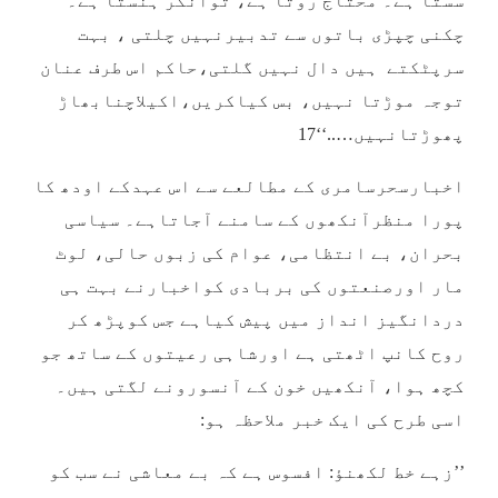
سستا ہے۔ محتاج روتا ہے، توانگر ہنستا ہے۔
چکنی چپڑی باتوں سے تدبیرنہیں چلتی ، بہت
سرپٹکتے ہیں دال نہیں گلتی،حاکم اس طرف عنان
توجہ موڑتا نہیں، بس کیاکریں،اکیلاچنابھاڑ
پھوڑتانہیں…..‘‘17
اخبارسحرسامری کے مطالعے سے اس عہدکے اودھ کا
پورا منظرآنکھوں کے سامنے آجاتاہے۔ سیاسی
بحران، بے انتظامی، عوام کی زبوں حالی، لوٹ
مار اورصنعتوں کی بربادی کواخبارنے بہت ہی
دردانگیز انداز میں پیش کیاہے جس کوپڑھ کر
روح کانپ اٹھتی ہے اورشاہی رعیتوں کے ساتھ جو
کچھ ہوا، آنکھیں خون کے آنسورونے لگتی ہیں۔
اسی طرح کی ایک خبر ملاحظہ ہو:
’’زہے خط لکھنؤ: افسوس ہے کہ بے معاشی نے سب کو