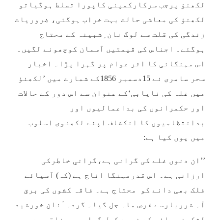
لکھنؤ پرجب سرکارکمپنی کاپورا تسلط ہوگیاتو
لکھنؤ کی معاشی حالت بہت خراب ہوگئی، ضروریات
زندگی کی قلت سے لوگ نان ِشبینہ کے محتاج
ہوگئے۔ اجناس کی قیمتیں آسمان کوچھونے لگیں۔
اس مہنگائی کا اثر عوام پر گہرا پڑا۔ اخبار
سحر سامری نے 15دسمبر 1856کے شمارے میں ’لکھنؤ
میں غلہ کی نایابی‘کے عنوان سے اس دور کے حالات
اور حکمرانوں کی بداعمالیوں اور
بدانتظامیوں کا انکشاف اپنے لکھنوی اسلوب
میں یوں کیا ہے:
’’ان دنوں غلے کی گرانی ہے،گرانیِ خاطرکی
ارزانی ہے۔ اس قدرمہنگا اناج ہے (کہ) آسیائے
فلک بھی دانے کو محتاج ہے۔ فاقہ کشوں کی برق
آہ شرربارسے قرص ماہ جل گیا۔ گردہ ٔنان خورشید
لشکرغم پاؤں کے نیچے کچل گیا۔ جو رفاقہ سے