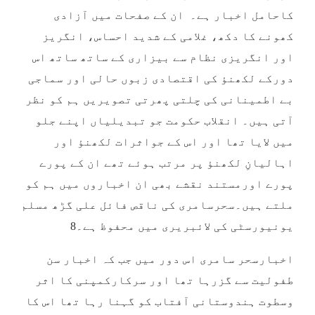
کاحامل اخبار ہے۔ ان کے صفحات میں آزادی
کھونے کا دکھ، غلامی کے شدید احساس، انگریز
اور انگریزی نظام سے بیزاری کے ساتھ ساتھ اس
دورکے لکھنؤ کی اقتصادی زبوں حالی اور سماجی
بے اطمینانی کی چلتی پھرتی تصویریں ہم کو نظر
آتی ہیں۔ انقلاب حکومت جو تبدیلیاں اپنے جلو
میں لایا تھا اور اس کے جواثرات لکھنؤ اور
اہالیانِ لکھنؤ پر مرتب ہوئے تھے ان کے پورے
پورے اورمستند نقشے بھی ان اخباروں میں ہم کو
ملتے ہیں۔سحرسامری کی ناقص فائل علی گڑھ مسلم
یونیورسٹی کی لائبریری میں محفوظ ہے۔8
اخبارسحر سامری اس دور میں جب کہ اخبار سن
طفولیت سے گزرہا تھا اور سرکارکمپنی کا اثر
وسطوت ہندوستانی آفتاب کو گہنا رہا تھا اس کا