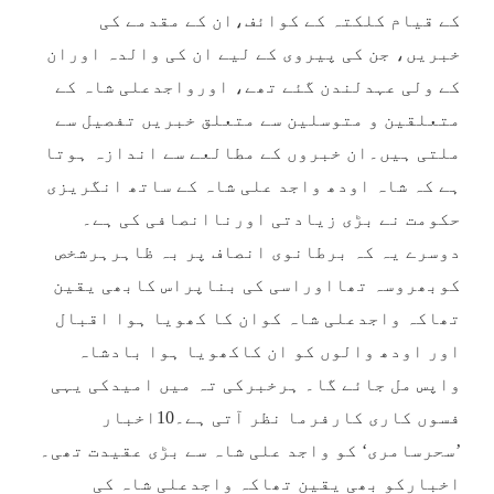
کے قیام کلکتہ کے کوائف،ان کے مقدمے کی
خبریں، جن کی پیروی کے لیے ان کی والدہ اوران
کے ولی عہدلندن گئے تھے، اورواجدعلی شاہ کے
متعلقین و متوسلین سے متعلق خبریں تفصیل سے
ملتی ہیں۔ان خبروں کے مطالعے سے اندازہ ہوتا
ہے کہ شاہ اودھ واجد علی شاہ کے ساتھ انگریزی
حکومت نے بڑی زیادتی اورناانصافی کی ہے۔
دوسرے یہ کہ برطانوی انصاف پر بہ ظاہرہرشخص
کوبھروسہ تھااوراسی کی بناپراس کابھی یقین
تھاکہ واجدعلی شاہ کوان کا کھویا ہوا اقبال
اور اودھ والوں کو ان کاکھویا ہوا بادشاہ
واپس مل جائے گا۔ ہرخبرکی تہ میں امیدکی یہی
فسوں کاری کارفرما نظر آتی ہے۔10اخبار
’سحرسامری‘ کو واجد علی شاہ سے بڑی عقیدت تھی۔
اخبارکو بھی یقین تھاکہ واجدعلی شاہ کی