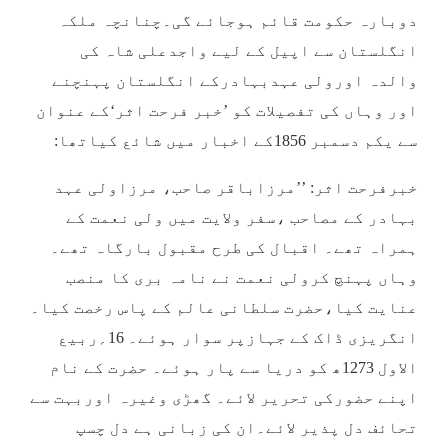
دوبارہ حکومت قائم ہوجائے گی۔چنانچہ ملکہ
انگلستان سے اپیل کے لیے واجدعلی شاہ کی
والدہ اورولی عہدبہادرکے انگلستان پہنچنے
اور وہاں کی تفصیلات کو ’خبر فرحت اثر‘کے عنوان
سے یکم دسمبر 1856کے اخبار میں شائع کیاتھا:
خبرفرحت اثر: ’’مرزاباقر صاحب، مرزاولی عہد
بہادر کے مصاحب ،سفر ولایت میں ولی نعمت کے
ہمراہ تھے۔ اقبال کی طرح مقبول بارگاہ تھے۔
وہاں پہنچ کرولی نعمت نے نامہ بری کا منصب
عنایت کیا،حضرت سلطانی عالم کے پاس رخصت کیا۔
انگریزی ڈاک کے جہازپر سوار ہوئے۔ 16؍ربیع
الاول 1273ھ کو دریا سے پار ہوئے۔ حضرت کے نام
اپنے حضورکی تحریر لائے۔ گھڑی وغیرہ اوربہت سے
تحائف دل پذیر لائے۔ان کی زبانی ہے دل چسپ