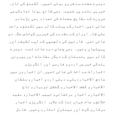
دوسرے صفحے سے شروع ہوتی تھیں۔ لکھنؤ کی تازہ
خبریں ملنے پر ضمیمہ بھی شائع ہوتا تھا،کبھی
ضرورت کے مطابق صفحات کی تعداد بھی بڑھادی
جاتی تھی۔اخبارکے پہلے کالم میں لکھنؤ، واجد
علی شاہ اوران کے مقدمے کی خبروں کوخاص جگہ دی
جاتی تھی۔ قارئین کی دلچسپی کے لیے لطیفے اور
پہیلیاں وغیرہ بھی چھاپ دیے جاتے تھے۔ دوسرے
کالم میں ہندستان کے دیگر مقامات اوربیرونی
ہندکی خبریں اردو، فارسی اور انگریزی
اخبارات سے اخذ کی جاتی تھیں۔ان اخباروں میں
صادق الاخباردہلی، دہلی اردو اخبار، سلطان
الاخبار، کشف الاخبار، گلشن نوبہار، تاج
الاخبار، اخبار مرتضائی، حبیب الاخبار، مفید
خلائق، جام جہاں نما کے علاوہ انگریزی اخبار
سرکاری گزٹ اور سینٹرل اسٹار، وغیرہ شامل