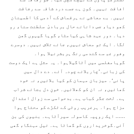
افاقت نہیں۔ کون ہے جسے درد شاقہ سے رفاقت
نہیں۔ بے معاشی نے ہرقماش کے آدمی کا اطمینان
کھو دیا، جس دانانے حال بربادیٔ سلطنت سنا، رو
دیا۔ دور عہد شاہی کیامٹا، گویا گیہوں گھن
لگا۔ ایک تو معاش نہیں، جائے تلاش نہیں۔ دوسرے
وفور غم سے گندمی رنگ ہربشرنیلا ہوا۔
گویامفلسی میں آٹاگیلاہوا۔ یہ مثل ہے ایک دوست
کی زبانی۔’چاربلائے چودہ آئے۔ دے دال میں
پانی‘۔ میزبان مہمان کو کیا بلائیں، نہ خود
کھائیں، نہ ان کو کھلائیں۔ خونِ دل بجائے شراب
ہے۔ لخت جگر کباب ہے۔بدحواسی سے زوال اعتدالِ
مزاج ہوا۔ ہرغریب روٹی کے ٹکڑے کو محتاج ہوا
…… ایک روپیہ کاسولہ سیرآٹاہے۔ بنیوں کی بن
آئی۔گوخریداروں کو گھاٹا ہے۔ تیل مہنگا، گھی