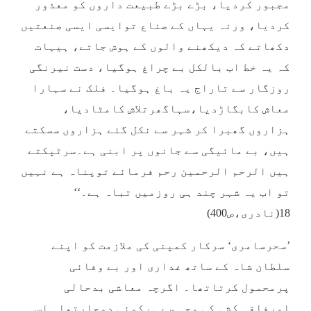
مجبور کردیا، بڑے بڑے طبیعت داروں کو معذور
کردیا، ورنہ یہاں کے صناع توایسی ایسی صنعتیں
دکھاتے کہ دیکھنے والوں کے ہوش جاتے، ہیہات
کہ یہ خط اب بالکل بے چراغ ہوگیا، دست نیرنگی
روزگار سے تاراج یہ باغ ہوگیا۔ فلک نے سہارا
معاش کابگاڑدیا،سہاگھرتلاش کامٹادیا،
ہزاروں گھبرا کر شہر سے نکل گئے ہزاروں سسکتے
ہیں، بے مائیگی سے جانوں پر ابنی ہے۔سرٹپکتے
ہیں الرحم الرحمین رحم فرمائے توپناہ ہے نہیں
تو اب یہ شہر چند ہی روزمیں تباہ ہے۔‘‘
18(نادری،ص400)
’سحرسامری‘ سرکار کمپنی کی ملازمت کو اپنے
سلطان شاہ کے ساتھ غداری اور بے وفائی
پرمحمول کرتاتھا۔ اگرچہ معاشی بدحالی
اورفاقہ کشی کی وجہ سے ہرکوئی دوچارتھا۔ اس