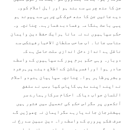
جن کا منھ چربی سے بند ہو اور اہل اسلام کووہ
دیے جائیں جن کا منھ خوک کی چربی سے پیوند ہو
یہی باعث ہنگامہ وفسادبے شمارہے۔ چنانچہ وہ
حکم سپاہیوں نے نہ مانا ہرایک حفظ دین وایمان
مناسب جانا۔ اب صاحب سلطان الاخبارفینکس سے
ناقل ہے انداز دخل اندازی ملت حاصل ہے کہ
دوبارہ وہی حکم برم پور کے سپاہیوں کے واسطے
صادر ہوا اورافسرپلٹن کے اطلاع دینے پرہرفرد
وبشرپرظاہر ہوا۔ چنانچہ سپاہیان ہنودو اسلام
نے اپنے اپنے مذہب کاپاس کیا ،سب نے متفق
اللسان جواب دیاکہ احکام سرکارہمارے سر
آنکھوں پر مگراس حکم کی تعمیل میں فتور ہیں
بیشترجان جائے یارہے مگرایمان نہ چھوڑیں گے
صرف شکم پروری کے واسطے راہ دین مبین سے رخ نہ
موڑیں گے۔ جب افسرنے جواب ان سے صاف پایا