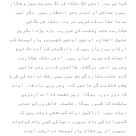
کہانی ہے۔ ابھی تک ملکۂ فرنگ مصروف سیر و شکار
ہیں، مسافران لندن محو انتظار ہیں۔ مگر تیر
مدعا نشانے کے قریب تر ہے۔ ملکۂ فرنگ کی
شکارسے جلد پلٹنے کی خبرہے۔بڑے بڑے انگریز
جلیل الشان، اونچی اونچی کچہری، پارلیمنٹ کے
ارکان ہم زبان ہیں کہ دادگستر کے آنے تک تیغ
انصاف کے جوہر نہاں ہیں۔ ادھر ملکہ شکارسے
پھریں ادھر برگشتہ طالعوں کے دن پھر جائیں
گے، جتنے ستارے گردش میں ہیں رشک ندامت کی طرح
چشم فلک سے گر جائیں گے۔ پھر وہی باد شاہ اودھ
کا دور دورہ ہوگا۔ وہی حشمت کا انداز،وہی
سلطنت کا ظہور ہوگا۔ شکستہ خاطروں کو تسلی
دیتے ہیں۔ اراکین دولت کوتشفی دیتے ہیں کہ
گھبرانے کی بات نہیں، دنیاکی کسی بات کوثبات
نہیں، ان ہی حکام پارلیمنٹ نے اپنے اپنے