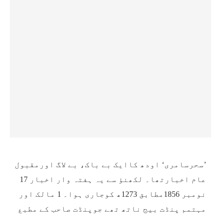
’سحرسامری‘ اودھ کاایک بے باک، بے لاگ اورمقبول
عام اخبارتھا۔ لکھنؤ سے یہ ہفتہ وار اخبار 17
نومبر 1856مطابق 1273ھ کوجاری ہوا۔ 1 مالک اور
مہتمم پنڈت بیج ناتھ تھے جوپنڈت صاحب کے مطبع