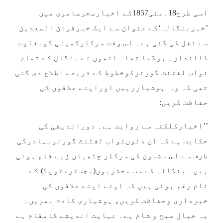
اسی طرح18؍مئی1857کے اخبارسحرسامری میں
’خبربنگالہ‘کے عنوان سے ایک خبرقران السعدین
سے نقل کی گئی ہے۔ اس وقت سرکارکمپنی کوبغاوت
کااندازہ ہوگیا تھا۔ انھوں نے بنگال کے تمام
نواب لفٹنٹ گورنرکوخطوط کے ذریعے اطلاع دی گئی
تھی کہ وہ ہوشیاررہیں اوراپنے علاقوں کی
حفاظت کریں:
’’اخبارکلکتہ سے روایت ہے۔ دوراندیشی کی
حکایت ہے کہ ان دنوںنواب لفٹنٹ گورنربہادرکی
طرف سے اس مضمون کی سرکلر چٹھیاں زیب قلم ہوئی
ہیں۔ بنگالہ کے سب محشریوں(مجسٹریٹوں؟) کے
نام رقم ہوئی ہیں کہ اپنے اپنے علاقوں کی
خبرداری وحفاظت کریں، ہوشیاری کادم بھریں۔
یہ خیال صبح و شام ہے۔ نہایت اندیشے کامقام ہے