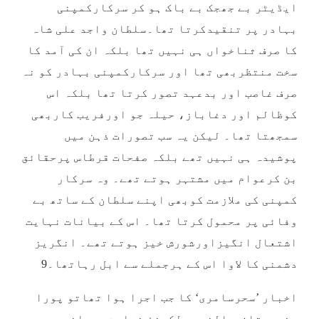
ایڈیٹر بے جھجک بے باک ہو کر سرکارکمپنی
بہادر پر تنقیدکرتا تھا۔سلطان واجد علی شاہ
کا صرف ثناخواں ہی نہیں تھا بلکہ ان کی آمد کا
سخت منتظربھی تھا اور سرکارکمپنی بہادر کو نہ
صرف غاصب اور بدعہد تصور کرتا تھا بلکہ اس
کوظالم اور دغاباز، حیلہ جو اورفریب کاربھی
سمجھتا تھا۔ لیکن یہ سب تصورات ذہن میں
پوشیدہ ہی نہیں تھے بلکہ صفحات قرطاس پرحقائق
بن کرعوام میں مشتہر ہوتے تھے۔ وہ سرکار
کمپنی کی ملازمت کوبھی اپنے سلطان کے ساتھ بے
وفائی پر محمول کرتا تھا۔ اس کے بیانات نہایت
اشتعال انگیزاورشورش خیز ہوتے تھے۔ انگریز
دشمنی کا لاوا اس کے ہرجملے سے ابل رہاتھا۔9
اخبار ’سحرسامری‘ کا جب اجرا ہوا تھاتو پورا
ہندوستان بالخصوص لکھنؤ نہایت بحرانی دورسے