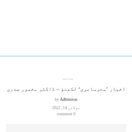
صحافت
اخبار ’سحرسامری‘ لکھنؤ – ڈاکٹر مخمور صدری
by
Adbimiras
جولائی 14, 2022
0 comment