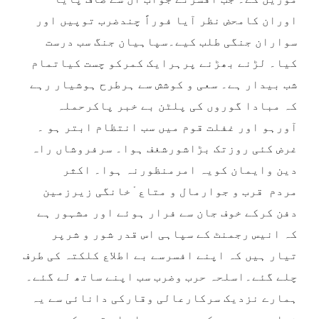
اوران کامحض نظر آیا فوراً چندضرب توپیں اور
سواران جنگی طلب کیے۔سپاہیان جنگ سب درست
کیا۔ لڑنے بھڑنے پرہرایک کمرکو چست کیاتمام
شب بیدار ہے۔ سعی و کوشش سے ہرطرح ہوشیار رہے
کہ مبادا گوروں کی پلٹن بے خبر پاکرحملہ
آورہو اور غفلت قوم میں سب انتظام ابتر ہو ۔
غرض کئی روزتک بڑاشورشغف ہوا۔ سرفروشاں راہ
دین وایمان کویہ امرمنظورنہ ہوا۔ اکثر
مردم قرب و جوارمال و متاع ْخانگی زیرزمین
دفن کرکے خوف جان سے فرار ہوئے اور مشہور ہے
کہ انیس رجمنٹ کے سپاہی اس قدر شور و شرپر
تیار ہیں کہ اپنے افسرسے بے اطلاع کلکتہ کی طرف
چلے گئے۔اسلحہ حرب وضرب سب اپنے ساتھ لے گئے۔
ہمارے نزدیک سرکارعالی وقارکی دانائی سے یہ