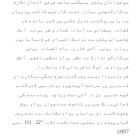
سوجوانان پلٹن منیگنس صاحب جوفی الحال ملازم
سرکارکمپنی بہادر تھے، کارتوس کاٹنے پریہاں
سے باہرہوگئے، عدول حکمی پر کمر باندھ کر
کشادہ پیشانی سے آمادہ فساد و شر ہوئے۔ ایک
چٹھی اس پلٹن سے نزدیک افسران فوج میڈیانوں
روانہ ہوئی۔ آخر کاریہ بات افسانہ ہوئی
سرکارکو تدارک مد نظر ہوا، منظوردفعیہ آتش
شرہوا، وہ لوگ نافرمانی کے باعث راہ
فرمانبرداری سے پھرگئے، فوج جنگی سرکاری ان
کے سروں پر سردست آپہنچی، نرغے میں گھرگئے،
کچھ تدبیر بن نہ آئی دست وپاچہ ہوئے منھ کی
کھائی،رنگ چہروں کاخوف سے دھواں ہوا، ہوش
چھوٹ گئے، دل ہراساں ہوا، مقابلہ سے منھ پھر
گیا،پیٹھ دی بغلیں جھانکنے لگے۔‘‘22 (11؍مئی
1857)