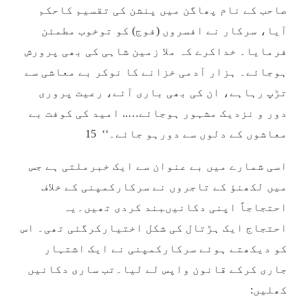
صاحب کے نام پھاگن میں پنشن کی تقسیم کاحکم
آیا، سرکار نے افسروں (فوج) کو توخوب مطمئن
فرمایا۔ خداکرے کہ ملا زمین شاہی کی بھی پرورش
ہوجائے۔ ہزار آدمی خزانے کا نوکر بے معاشی سے
تڑپ رہاہے، ان کی بھی باری آئے، رعیت پروری
دور و نزدیک مشہور ہوجائے….. امید کی کوفت بے
معاشوں کے دلوں سے دورہو جائے۔‘‘ 15
اسی شمارے میں بے عنوان سے ایک خبرملتی ہے جس
میں لکھنؤ کے تاجروں نے سرکارکمپنی کے خلاف
احتجاجاً اپنی دکانیںبند کردی تھیں۔یہ
احتجاج ایک ہڑتال کی شکل اختیارکرگئی تھی۔ اس
کو دیکھتے ہوئے سرکارکمپنی نے ایک اشتہار
جاری کرکے قانون واپس لے لیا۔تب ساری دکانیں
کھلیں: