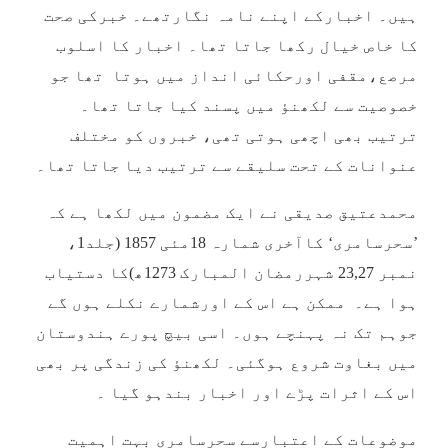
ہیں۔ اخبارکے اپنے نامہ نگارتھے۔ خبرکی صحت
کا خاص خیال رکھا جاتا تھا۔ اخبار کا اسلوب
مرصع،مقفی اورحکائی انداز میں ہوتا تھا جو
خصوصیت سے لکھنؤ میں پسند کیا جاتا تھا۔
ترتیب بھی اچھی ہوتی تھی، خبروں کو مختلف
عنوانات کے تحت سلیقے سے ترتیب دیا جاتا تھا۔
محمدعتیق صدیقی نے ایک مضمون میں لکھا ہے کہ
’سحرسامری‘ کاآخری شمارہ 18مئی 1857 (جلد1،
نمبر 23,27 شہررمضان المبارک 1273ھ)کا دستیاب
ہوا ہے۔ ممکن ہے اس کے اورشمارے نکلے ہوں گے
جوہم تک نہ پہنچے ہوں۔ اسی بیچ پورے ہندوستان
میں بغاوت شروع ہوگئی۔ لکھنؤ کی زندگی پر بھی
اس کے اثرات پڑے اور اخبار بندہو گیا ۔
موضوعات کے اعتبارسے سحرسامری بہت اہمیت