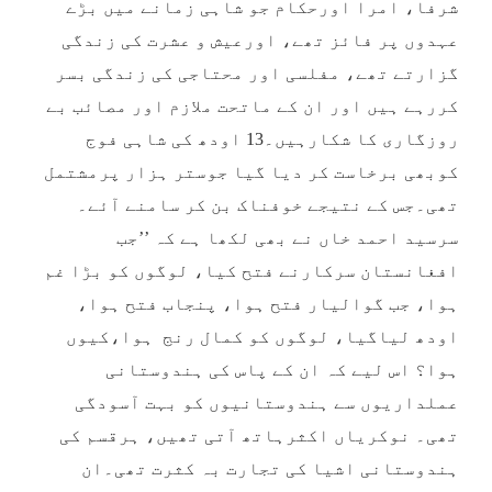
شرفا، امرا اورحکام جو شاہی زمانے میں بڑے
عہدوں پر فائز تھے، اورعیش و عشرت کی زندگی
گزارتے تھے، مفلسی اور محتاجی کی زندگی بسر
کررہے ہیں اور ان کے ماتحت ملازم اور مصائب بے
روزگاری کا شکارہیں۔13 اودھ کی شاہی فوج
کوبھی برخاست کر دیا گیا جوستر ہزار پرمشتمل
تھی۔جس کے نتیجے خوفناک بن کر سامنے آئے۔
سرسید احمد خاں نے بھی لکھا ہے کہ ’’جب
افغانستان سرکارنے فتح کیا، لوگوں کو بڑا غم
ہوا، جب گوالیار فتح ہوا، پنجاب فتح ہوا،
اودھ لیاگیا، لوگوں کو کمال رنج ہوا،کیوں
ہوا؟ اس لیے کہ ان کے پاس کی ہندوستانی
عملداریوں سے ہندوستانیوں کو بہت آسودگی
تھی۔ نوکریاں اکثرہاتھ آتی تھیں، ہرقسم کی
ہندوستانی اشیا کی تجارت بہ کثرت تھی۔ان