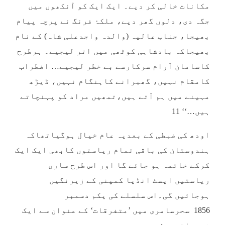
مکانات خالی کر دیے۔ ایک ایک کو آنکھوں میں
جگہ دی، دلوں گھر دیے، ملکۂ فرنگ نے پرچہ پیام
بھیجا، جناب عالیہ (والدہ واجدعلی شاہ) کے نام
بھیجاکہ بادشاہی کوٹھی میں اتر لیجیے۔ ہرطرح
کاسامان آرام سرکارسے بے خطر لیجیے… اضطراب
کامقام نہیں، گھبرانے کاہنگام نہیں، ڈیڑھ
مہینے میں ہم آتے ہیں،تمھیں مراد کو پہنچاتے
ہیں…‘‘ 11
اودھ کی ضبطی کے بعدیہ عام خیال ہوگیاتھاکہ
ہندوستان کی باقی تمام ریاستوں کابھی ایک ایک
کرکے خاتمہ ہو جائے گا اور اس طرح ساری
ریاستیں ایسٹ انڈیا کمپنی کے زیرنگیں
ہوجائیں گی۔اس سلسلے کی یکم دسمبر
1856 سحرسامری میں ’متفرقات‘ کے عنوان سے ایک