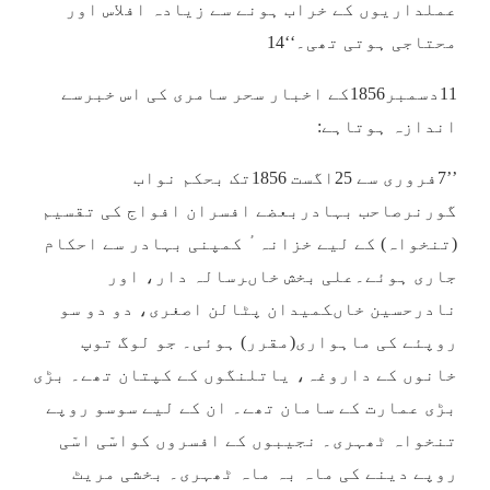
عملداریوں کے خراب ہونے سے زیادہ افلاس اور
محتاجی ہوتی تھی۔‘‘14
11دسمبر1856کے اخبار سحر سامری کی اس خبرسے
اندازہ ہوتاہے:
’’7فروری سے 25اگست 1856تک بحکم نواب
گورنرصاحب بہادربعضے افسران افواج کی تقسیم
(تنخواہ) کے لیے خزانہ ٔ کمپنی بہادر سے احکام
جاری ہوئے۔علی بخش خاںرسالہ دار، اور
نادرحسین خاںکمیدان پٹالن اصغری، دو دو سو
روپئے کی ماہواری(مقرر) ہوئی۔ جو لوگ توپ
خانوں کے داروغہ، یاتلنگوں کے کپتان تھے۔ بڑی
بڑی عمارت کے سامان تھے۔ ان کے لیے سوسو روپے
تنخواہ ٹھہری۔ نجیبوں کے افسروں کواسّی اسّی
روپے دینے کی ماہ بہ ماہ ٹھہری۔ بخشی مریٹ