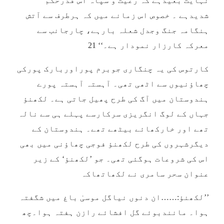
نہایت بعیدہے کہ رعیت و سپاہ اس قدرحکم
شدیدہے ۔ خصوص اس زمانے میں کہ ہرطرف سے آتش
ہنگامہ جنگ وجدل شعلہ بارہے، چارجانب سے
معرکہ کارزار نمودار ہے۔‘‘ 21
کارتوس کی یہ چنگاری جوبرم پوراوربارک پورکی
چھاؤنیوں سے اٹھی تھی۔ آہستہ آہستہ پورے
ہندوستان میں آگ کی طرح پھیل جاتی ہے۔ لکھنؤ
جہاں کے لوگ انگریزی سرکارسے پہلے ہی سے نالہ
تھے اور خارکھائے بیٹھے تھے۔ ہندوستان کے
دیگرشہروں کی طرح لکھنؤ فوجی چھاؤنی میں بھی
اس کی شروعات ہوگئی تھی۔ جو ’لکھنؤ‘ کے زیر
عنوان سحر سامری نے لکھاتھاکہ
’’لکھنؤ:……ان دنوں نیاگل موسیٰ باغ میں شگفتہ
ہوا۔ مانندبوئے گل افشائے رازن ہفتہ ہوا۔چھ