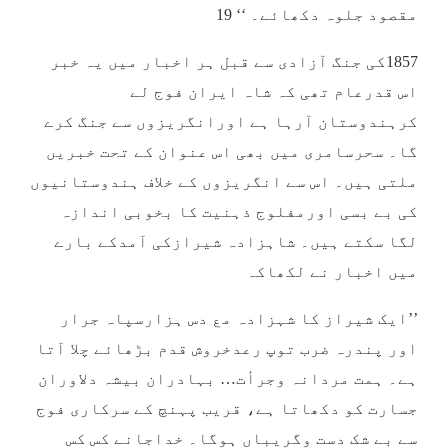
مقصود جلوہ دکھائے۔ ‘‘ 19
1857کی جنگ آزادی سے قبل ہر اخبار میں یہ خبر
اس قدرعام تھی کہ شاہ ایران فوج لے
کرہندوستان آرہا ہے اورانگریزوں سے جنگ کرے
گا۔ سحرسامری میں بھی اس عنوان کے تحت خبریں
ملتی ہیں۔ اس سے انگریزوں کے خلاف ہندوستانیوں
کی بے بسی اورمفلوج ذہنیت کا بخوبی اندازہ
لگا سکتے ہیں۔ شاہزادہ شیرازکی آمدکے بارے
میں اخبار نے لکھاکہ
’’ایک شیراز کا شہزادہ مع دس ہزارسپاہ جرار
اور پندرہ ضرب توپ رعدخروش قدم بڑھائے چلا آتا
ہے۔ ہمت مردانہ وجرأت… بہادران بیشہ دلاوران
جسارت کو دکھاتا ہے، قریب پہنچ کے سرکاری فوج
سے بے شک دست وگریباں ہوگا۔ خداجانے کس کس