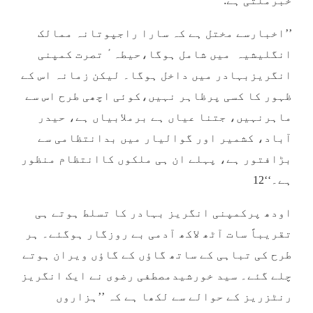
خبرملتی ہے:
’’اخبارسے مختل ہے کہ سارا راجپوتانہ ممالک
انگلیشیہ میں شامل ہوگا،حیطہ ٔ تصرت کمپنی
انگریزبہادر میں داخل ہوگا۔ لیکن زمانہ اس کے
ظہور کا کسی پرظاہر نہیں،کوئی اچھی طرح اس سے
ماہرنہیں، جتنا عیاں ہے برملابیاں ہے، حیدر
آباد، کشمیر اور گوالیار میں بدانتظامی سے
بڑافتور ہے، پہلے ان ہی ملکوں کاانتظام منظور
ہے۔‘‘12
اودھ پرکمپنی انگریز بہادر کا تسلط ہوتے ہی
تقریباً سات آٹھ لاکھ آدمی بے روزگار ہوگئے۔ ہر
طرح کی تباہی کے ساتھ گاؤں کے گاؤں ویران ہوتے
چلے گئے۔ سید خورشیدمصطفی رضوی نے ایک انگریز
رنٹزریز کے حوالے سے لکھا ہے کہ ’’ہزاروں