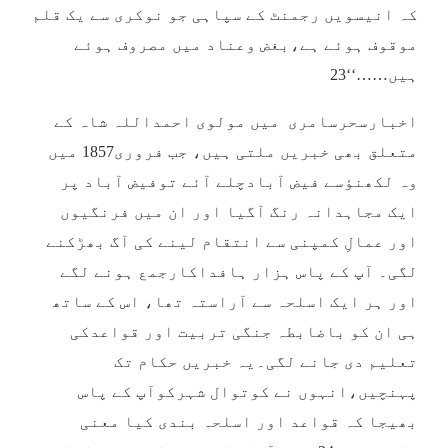
کہ انیسویں رجمنٹ کے سپاہی جو نوکری سے یک قلم
موقوف ہوئے ہے،بغض وعناد میں مصروف ہوئے
ہیں……‘‘23
اخبارسحرسامری میں مولوی احمداللہ شاہ کے
متعلق بھی خبریں ملتی ہیں، جب فروری1857 میں
وہ لکھنؤسے فیض آبادچلے آئے توفیض آباد پر
ایک مجاہدانہ رنگ آگیا اور ان میں فرنگیوں
اور عمالِ کمپنی سے انتقام لینے کی آگ بھڑکنے
لگی۔ آپ کے پاس ہزار ہافداکارجمع ہونے لگے
اور ہر ایک اسلحہ سے آراستہ تھا، اس کے ساتھ
ہی ان کو باضابطہ جنگی تربیت اور قواعدکی
تعلیم دی جانے لگی۔یہ خبریں حکام تک
پہنچیں،انہوں نے کوتوال شہرکوآپ کے پاس
بھیجا کہ قواعد اور اسلحہ بندی کیا معنی