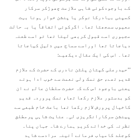
کے باوجودکوئی شاہی ملازمت چھوڑکر سرکار
کمپنی بہادرکا نوکر یا پنشن خوار ہونا بہت
معیوب سمجھتا تھا۔ اگرکوئی اتفاقاً یا بہ حالت
مجبوری اسے قبول کربھی لیتا تھا تو اسے طعنہ
دیاجاتا تھا اوراسے سماج میں ذلیل کیاجاتا
تھا۔ اس کی ایک مثال دیکھیے:
’’حیدرعلی کپتان پلٹن نادری کے حضرت کے ملازم
قدیم تھے، حق نمک ولی نعمت سے خوب ادا ہوئے
یعنی باوجود اس کے کہ حضرت سلطان عالم نے ان
کو بدستور ملازم رکھا تھا، نمک پروردہ قدیم
کاخیال پرورش لازم رکھا تھا باعث خام طبعی سے
پینشن سرکارانگریزی لی۔ عنایت شاہی پرمطلق
نظرنہ کی خدائے کریم ہمارے شاہ جہاں پناہ
کوجلد کامیاب فرمائے آئینہ مرادسے شاہد