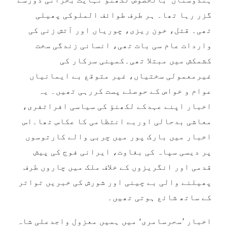
گزر رہا تھا۔ ہر طرف طوائف الملوکی پھیلی
تھی۔ قتل، خون ریزی، چوریاں اور آتش زنی کی
واردات عام سی بات تھی، انسانی زندگی سخت
کشمکش میں مبتلا تھی۔کمپنی سرکار کی
غیرمعمولی سختیاں، غیر متوقع بے ایمانیاں
عوام و خواص کے حوصلے پست کررہی تھیں۔ یہ
اخبار اپنے عہدکے لکھنؤ کی سیاسی افراتفری،
معاشی بدحالی اوربے انتظامی کا عکاس تھا۔اس
اخبار میں بارک پور میں چربی والے کارتوسوں
پر دیسی سپاہ کی بغاوت، ایرانی فوج کی پیش
قدمی اور انگریزوں کے خلاف ملک میں چاروں طرف
پھیلنے والی بے چینی اور شورش کی خبریں تواتر
کے ساتھ شائع ہوتی تھیں۔
اخبار ’سحرسامری‘ میں ہمیں معزول واجدعلی شاہ