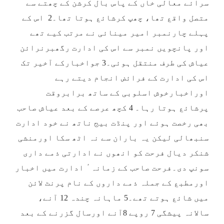
سرائے معالی خاں کے پاس بال کرشن کے چھتے سے
متصل واقع تھا، چھپ کرشائع ہوتا تھا۔2 اس کے
پہلے چارنمبر امیر مینائی نے مرتب کیے تھے
اور پانچویں نمبر سے اس کی ادارت رگھبرنرائن
عیاش کی طرف منتقل ہوئی۔3 جواخبارکے آخیر تک
اس کی ادارت کے فرائض انجام دیتے رہے
اوراخبارخوش اسلوبی کے ساتھ برابروقت
پرشائع ہوتا رہا۔ 4 کچھ عرصے کے بعد عیاش صاحب
بھی رخصت ہوئے اور پنڈت بیج ناتھ نے خود ادارت
سنبھالی لیکن یہ باران سے نہ اٹھ سکا اورمنشی
شنکر دیال فرحت کو انھوں نے ادارتی ذمے داری
سونپ دی۔فرحت صاحب کے زمانہ ٔ ادارت میں اخبار
اورمطبع کے جملہ ذمے داروں کے نام پرنٹ لائن
میں شائع ہوتے تھے۔5 ماہانہ چندہ 12 آنے،
سالانہ پیشگی 7 روپے 8آنے اورسال گزرنے کے بعد