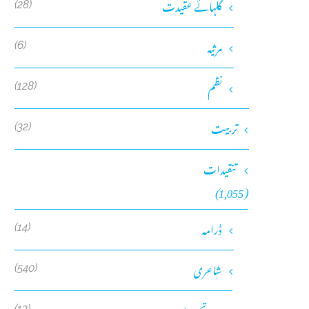
گلہائے عقیدت
(28)
مرثیہ
(6)
نظم
(128)
تربیت
(32)
تنقیدات
(1,055)
ڈرامہ
(14)
شاعری
(540)
(13)