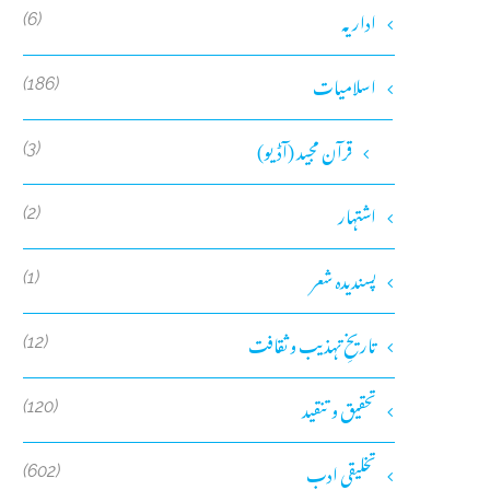
اداریہ
(6)
اسلامیات
(186)
قرآن مجید (آڈیو)
(3)
اشتہار
(2)
پسندیدہ شعر
(1)
تاریخِ تہذیب و ثقافت
(12)
تحقیق و تنقید
(120)
تخلیقی ادب
(602)