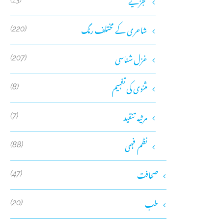
تجزیے
شاعری کے مختلف رنگ
(220)
غزل شناسی
(207)
مثنوی کی تفہیم
(8)
مرثیہ تنقید
(7)
نظم فہمی
(88)
صحافت
(47)
طب
(20)