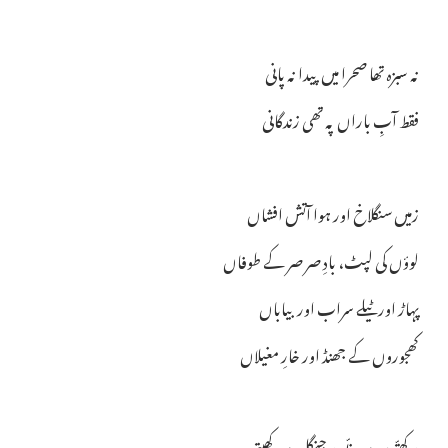
نہ سبزہ تھا صحرا میں پیدا نہ پانی
فقط آبِ باراں پہ تھی زندگانی
زمیں سنگلاخ اور ہوا آتش افشاں
لوؤں کی لپٹ، بادِ صر صر کے طوفاں
پہاڑ اور ٹیلے سراب اور بیاباں
کھجوروں کے جھنڈ اور خارِ مغیلاں
نہ کھتّوں میں غلّہ نہ جنگل میں کھیتی