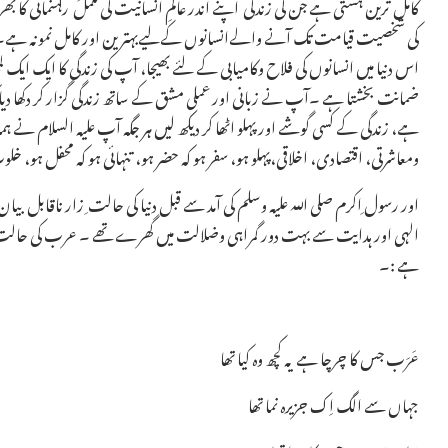
کامل ترین ہستی ہے جن کی زندگی اپنے اندر عالمِ انسانیت کی مکمل رہنمائی کا
کی شخصیت قیامت تک آنے والےانسانوں کےلیےبہترین اور کامل نمونہ ہے۔آپ
اس دنیا میں انسانوں کی فلاح وکامیابی کے لئے بھیجا، آپ کی زندگی کا ایک ایک لم
ضمانت بخشتا ہے ۔آپ نے زبانی اور عملی مشق کے ساتھ زندگی گزار کر دکھا دی
ہے، زندگی کے کسی گوشے اور پہلو اٹھا کر دیکھ لیں ہر جگہ آپ علیہ السلام نے ہ
ومعاشرتی، اقتصادی، اخلاقی،پہلو ہو، سفر ہو کہ حضر ہو، تنہائی ہو کہ محفل ہو، 
اور رسول ِاکرم صلی اللہ علیہ وسلم کی آمد سے قبل دنیا کی حالت ِ زار ناقابل 
الہی اور ہدایت سے بہت دور گمراہی وضلالت میں گھرے تھے ۔ عرب کی حالت ای
ہے :۔
عَرَب جس کا چرچا ہے یہ کچھ وہ کیا تھا
جہاں سے الگ اِک جزیرہ نما تھا