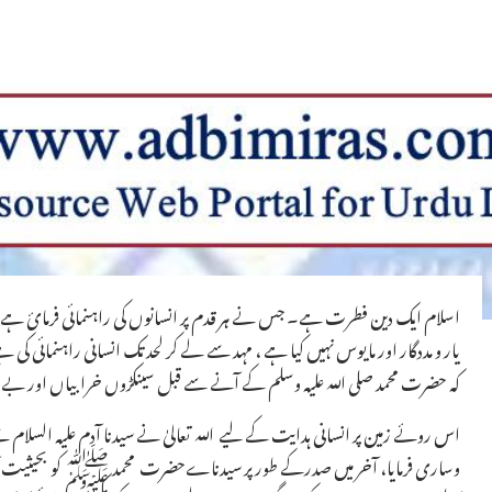
اسلام ایک دین فطرت ہے۔ جس نے ہر قدم پر انسانوں کی راہنمائی فرمائ ہے، زن
یار و مددگار اور مایوس نہیں کیا ہے ، مہد سے لے کر لحد تک انسانی راہنمائی کی
کہ حضرت محمد صلی اللہ علیہ وسلم کے آنے سے قبل سینکڑوں خرابیاں اور بے ش
اس روئے زمین پر انسانی ہدایت کے لیے اللہ تعالیٰ نے سیدنا آدم علیہ السلام س
وساری فرمایا، آخر میں صدرکے طور پر سیدناےحضرت محمد ﷺ کو بحیثیت آخری