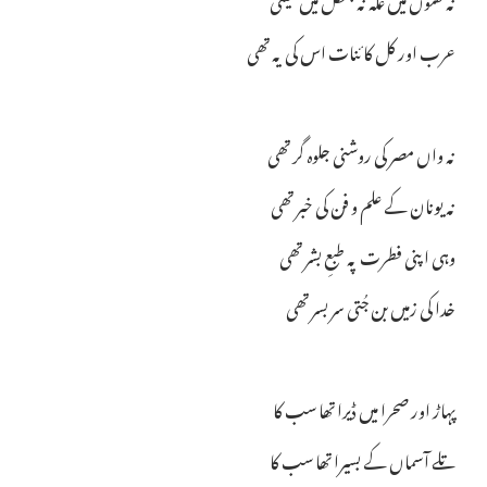
عرب اور کل کائنات اس کی یہ تھی
نہ واں مصر کی روشنی جلوہ گر تھی
نہ یونان کے علم و فن کی خبر تھی
وہی اپنی فطرت پہ طبعِ بشر تھی
خدا کی زمیں بن جُتی سر بسر تھی
پہاڑ اور صحرا میں ڈیرا تھا سب کا
تلے آسماں کے بسیرا تھا سب کا