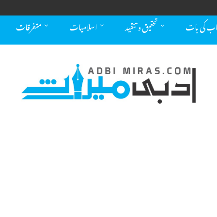
اب کی بات
تحقیق و تنقید
اسلامیات
متفرقات