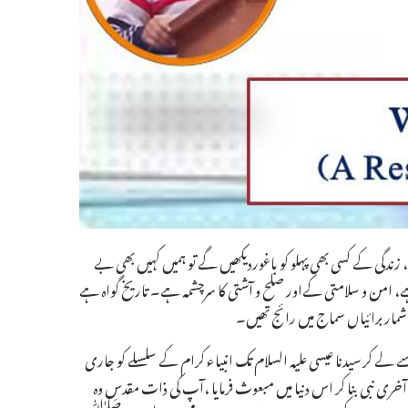
دگی کے کسی بھی پہلو کو باغوردیکھیں گے تو ہمیں کہیں بھی بے
 ہے، امن و سلامتی کےاور صلح و آشتی کا سرچشمہ ہے۔ تاریخ گواہ ہے
مار برائیاں سماج میں رائج تھیں۔
ے لے کر سیدنا عیسی علیہ السلام تک انبیاء کرام کے سلسلے کو جاری
 نبی بنا کر اس دنیا میں مبعوث فرمایا ،آپ کی ذات مقدس وہ