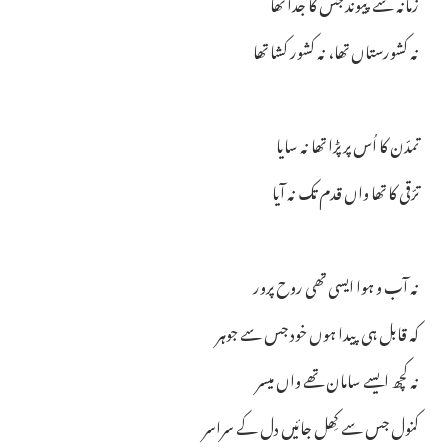
زمانہ سے پیوند جس کا جدا تھا
نہ کشورستاں تھا، نہ کشور کشا تھا
تمدّن کا اُس پر پڑا تھا نہ سایا
ترّقی کا تھا واں قدم تک نہ آیا
نہ آب و ہوا ایسی تھی روح پرور
کہ قابل ہی پیدا ہوں خود جس سے جوہر
نہ کچھ ایسے سامان تھے واں میسر
کنول جس سے کِھل جائیں دل کے سراسر