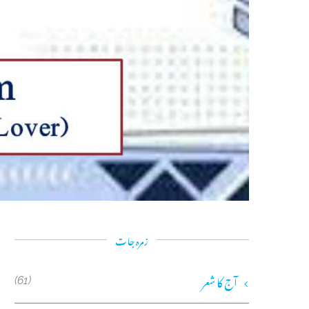
زمرہ جات
آج کا شعر
(61)