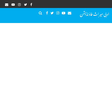
ادبی میراث فاؤنڈیشن