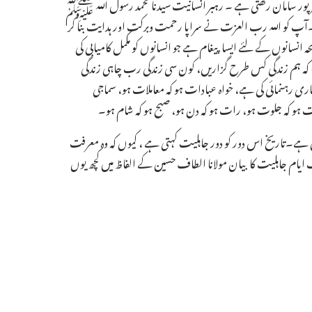
 بھر پور سامان رکھتی ہے ۔ رہبر انسانیت سیدنا محمد رسول اللہ ﷺ
 کو اللہ رب العزت نے سراپا رحمت وبرکت اور ہدایت بنا کر
حہ انسانوں کے لئے ایسا پیغام ہے جو انسانوں کو مکمل کامیابی کی
ا کہ ہم زندگی کس طرح گزاریں، کون سی زندگی رب چاہی زندگی
ماری رہنمائی کی ہے، خواہ عبادات ہو کہ معاملات ہو، سماجی
خلوت ہو کہ جلوت ہو، رات ہو کہ دن ہو، صبح ہو کہ شام ہو۔
بیان ہے۔تاریخ اس دور کو دور جاہلیت کہتی ہے ، کیوں کہ وہ معرفت
ام جاہلیت کا بیان مولانا الطاف حسین کے الفاظ میں کچھ یوں